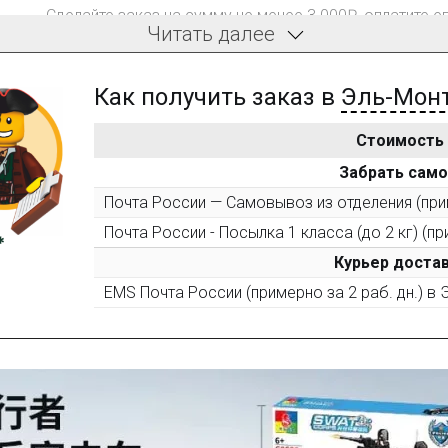
Сделайте заказ на сумму не менее 3 000₽, оплатите е
Читать далее
компенсацию доставки.
Как получить заказ в
Эль-Мон
Стоимость
После того, как сумма Ваших заказов превысит 3000 
Забрать сам
все повторные заказы - 10%
Почта России — Самовывоз из отделения (прим
Почта России - Посылка 1 класса (до 2 кг) (пр
Пришлите фото поэтапной сборки купленного констру
10% при покупке следующего набора (не дороже 10 0
Курьер достав
EMS Почта России (примерно за 2 раб. дн.) в
Оставьте отзыв (не менее 50 символов) о товаре на н
за текстовый отзыв или 100₽ за отзыв с фото.
Оставьте отзыв (не менее 50 символов) о товаре че
указанием номера и даты заказа в нашем магазине и 