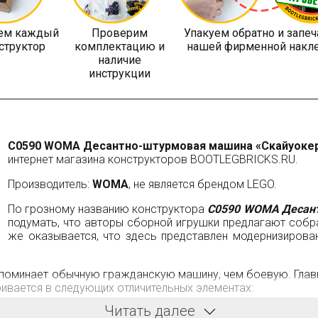
ем каждый
Проверим
Упакуем обратно и запе
структор
комплектацию и
нашей фирменной накл
наличие
инструкции
C0590 WOMA Десантно-штурмовая машина «Скайуоке
интернет магазина конструкторов BOOTLEGBRICKS.RU.
Производитель:
WOMA
, не является брендом LEGO.
По грозному названию конструктора
C0590 WOMA Десан
подумать, что авторы сборной игрушки предлагают собр
же оказывается, что здесь представлен модернизиров
апоминает обычную гражданскую машину, чем боевую. Глав
вается в следующих отличительных элементах:
Читать далее