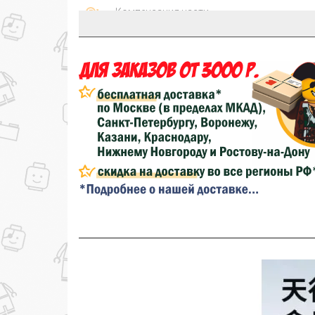
Компенсация части
150₽
затрат на доставку
...на следующий заказ
Золотая скидка
10%
персональная
Скидка за обзор
до 10%
(фото сборки)
до
Скидка за отзыв
100₽
на нашем сайте
Скидка за отзыв
150₽
на Яндекс.Маркете