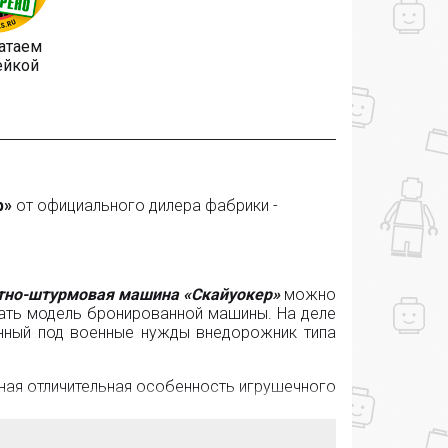
чатаем
ейкой
р»
от официального дилера фабрики -
тно-штурмовая машина «Скайуокер»
можно
ать модель бронированной машины. На деле
анный под военные нужды внедорожник типа
ная отличительная особенность игрушечного