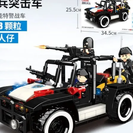
шей
группе ВК
и выигрывайте отличные призы!