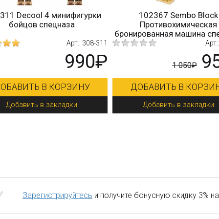
102367 Sembo Block
100047 Quanguan Моби
Противохимическая
группа SWAT 6 в 1
нированная машина спецназа
Арт.: 102367
Ар
950₽
1 
1 050₽
ДОБАВИТЬ В КОРЗИНУ
ДОБАВИТЬ В КОРЗ
Добавить в закладки
Добавить в закладк
Зарегистрируйтесь
и получите бонусную скидку 3% на