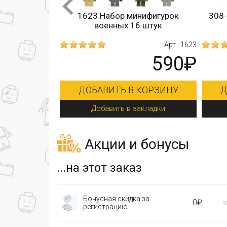
инифигурок
308-311 Decool 4 минифигурки
6 штук
бойцов спецназа
бро
Арт.: 1623
Арт.: 308-311
590₽
990₽
 КОРЗИНУ
ДОБАВИТЬ В КОРЗИНУ
закладки
Добавить в закладки
Акции и бонусы
...на этот заказ
Бонусная скидка за
0₽
регистрацию