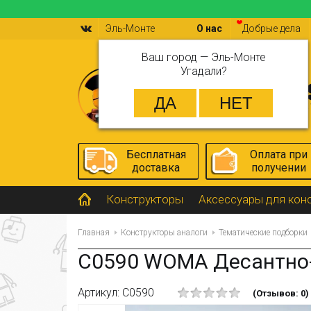
Эль-Монте
О нас
Добрые дела
Ваш город —
Эль-Монте
Угадали?
Бесплатная
Оплата при
доставка
получении
Конструкторы
Аксессуары для кон
Главная
Конструкторы аналоги
Тематические подборки
C0590 WOMA Десантно
Артикул: C0590
(Отзывов: 0)