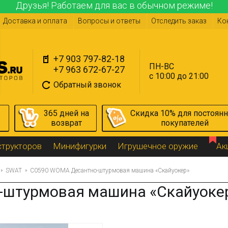
Друзья! Работаем для вас в обычном режиме!
Доставка и оплата
Вопросы и ответы
Отследить заказ
Ко
+7 903 797-82-18
ПН-ВС
+7 963 672-67-27
с 10:00 до 21:00
Обратный звонок
365 дней на
Скидка 10% для постоян
возврат
покупателей
структоров
Минифигурки
Игрушечное оружие
Ак
SWAT
C0590 WOMA Десантно-штурмовая машина «Скайуокер»
-штурмовая машина «Скайуоке