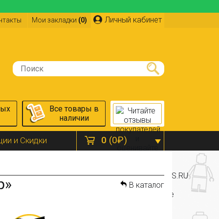
Личный кабинет
нтакты
Мои закладки
(0)
ных
Все товары в
наличии
0
(0₽)
ции и Скидки
р»
В каталог