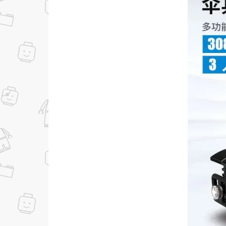
...уже сейчас
Участвуйте в конкурсах и розыгрышах в на
Подробные условия всех акций и бонусов...