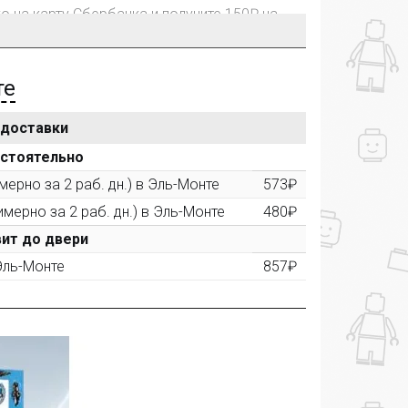
го на карту Сбербанка и получите 150₽ на
те
 доставки
рублей, Вы получите постоянную скидку на
остоятельно
ерно за 2 раб. дн.) в Эль-Монте
573₽
имерно за 2 раб. дн.) в Эль-Монте
480₽
ктора и получите дополнительную скидку
00 рублей).
ит до двери
 Эль-Монте
857₽
ашем сайте и получите купон на скидку 50₽
рез систему
Яндекс.Маркет
с обязательным
получите купон на скидку 150₽