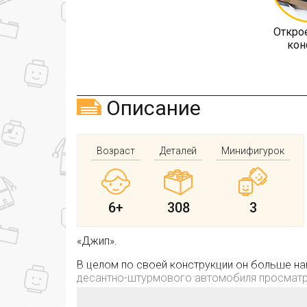
Откро
кон
Описание
Возраст
Деталей
Минифигурок
6+
308
3
«Джип».
В целом по своей конструкции он больше н
десантно-штурмового автомобиля просматри
практическом отсутствии крыши, дверей;