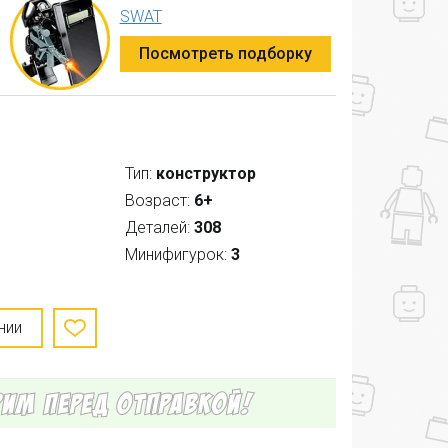
SWAT
Посмотреть подборку
Тип:
конструктор
Возраст:
6+
Деталей:
308
Минифигурок:
3
нии