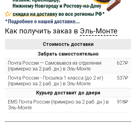
Сделайте заказ на сумму не менее 3 000₽, оплатите
его на карту Сбербанка и получите 150₽ на
компенсацию доставки.
Как получить заказ в
Эль-Монте
...на следующий заказ
Стоимость доставки
Золотая скидка
Забрать самостоятельно
10%
персональная
Почта России — Самовывоз из отделения
627₽
(примерно за 2 раб. дн.) в Эль-Монте
После того, как сумма Ваших заказов превысит
3000 рублей, Вы получите постоянную скидку на все
Почта России - Посылка 1 класса (до 2 кг)
537₽
повторные заказы - 10%
(примерно за 2 раб. дн.) в Эль-Монте
Курьер доставит до двери
Скидка за обзор
EMS Почта России (примерно за 2 раб. дн.) в
918₽
до 10%
(фото сборки)
Эль-Монте
Пришлите фото поэтапной сборки купленного
конструктора и получите дополнительную скидку
10% при покупке следующего набора (не дороже 10