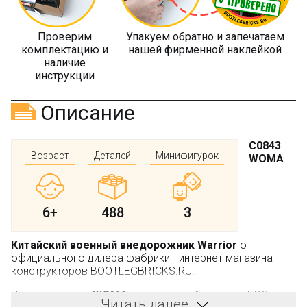
Проверим
Упакуем обратно и запечатаем
комплектацию и
нашей фирменной наклейкой
наличие
инструкции
Описание
C0843
Возраст
Деталей
Минифигурок
WOMA
6+
488
3
Китайский военный внедорожник Warrior
от
официального дилера фабрики - интернет магазина
конструкторов BOOTLEGBRICKS.RU.
Производитель:
WOMA
, не является брендом LEGO.
Читать далее