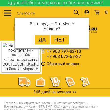
Друзья! Работаем для вас в обычном режиме!
0
Эль-Монте
Ваш город —
Эль-Монте
Угадали?
+7 903 797-82-18
+7 963 672-67-27
Обратный звонок
365 дней на возврат >>
Главная
Конструкторы аналоги
Тематические подборки
Военные конструкторы
БТР, БМП, САУ и другая военная техника