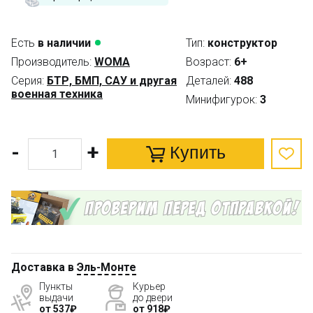
Есть
в наличии
Тип:
конструктор
Производитель:
WOMA
Возраст:
6+
Серия:
БТР, БМП, САУ и другая
Деталей:
488
военная техника
Минифигурок:
3
-
+
Купить
Доставка в
Эль-Монте
Пункты
Курьер
выдачи
до двери
от 537₽
от 918₽