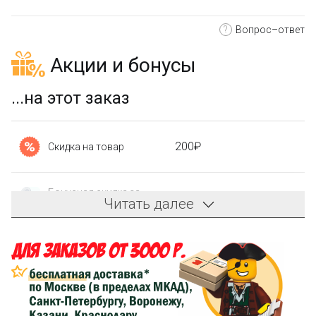
?
Вопрос–ответ
Акции и бонусы
...на этот заказ
200₽
Скидка на товар
Бонусная скидка за
36₽
Читать далее
регистрацию
Зарегистрируйтесь
и получите бонусную скидку 3%
на первый заказ!
Компенсация части
150₽
затрат на доставку