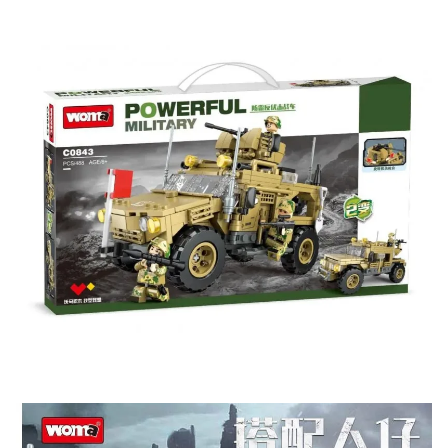
000 рублей).
Скидка за отзыв
до 100₽
на нашем сайте
Оставьте отзыв (не менее 50 символов) о товаре на
нашем сайте и получите купон на скидку 50₽ за
текстовый отзыв или 100₽ за отзыв с фото.
Скидка за отзыв
150₽
на Яндекс.Маркете
Оставьте отзыв (не менее 50 символов) о товаре
через систему
Яндекс.Маркет
с обязательным
указанием номера и даты заказа в нашем магазине
и получите купон на скидку 150₽
...уже сейчас
Участвуйте в конкурсах и розыгрышах в нашей
группе