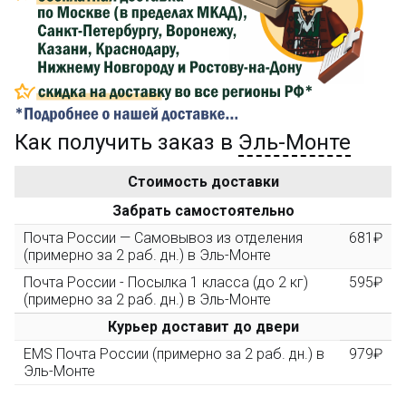
Сделайте заказ на сумму не менее 3 000₽, оплатите
его на карту Сбербанка и получите 150₽ на
компенсацию доставки.
...на следующий заказ
Как получить заказ в
Эль-Монте
Золотая скидка
10%
персональная
Стоимость доставки
После того, как сумма Ваших заказов превысит
Забрать самостоятельно
3000 рублей, Вы получите постоянную скидку на все
повторные заказы - 10%
Почта России — Самовывоз из отделения
681₽
(примерно за 2 раб. дн.) в Эль-Монте
Почта России - Посылка 1 класса (до 2 кг)
595₽
Скидка за обзор
до 10%
(фото сборки)
(примерно за 2 раб. дн.) в Эль-Монте
Курьер доставит до двери
Пришлите фото поэтапной сборки купленного
EMS Почта России (примерно за 2 раб. дн.) в
979₽
конструктора и получите дополнительную скидку
Эль-Монте
10% при покупке следующего набора (не дороже 10
000 рублей).