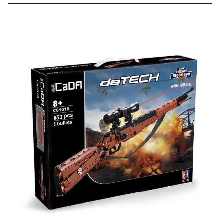
Скидка за отзыв
до 100₽
на нашем сайте
Оставьте отзыв (не менее 50 символов) о товаре на
нашем сайте и получите купон на скидку 50₽ за
текстовый отзыв или 100₽ за отзыв с фото.
Скидка за отзыв
150₽
на Яндекс.Маркете
Оставьте отзыв (не менее 50 символов) о товаре
через систему
Яндекс.Маркет
с обязательным
указанием номера и даты заказа в нашем магазине
и получите купон на скидку 150₽
...уже сейчас
Участвуйте в конкурсах и розыгрышах в нашей
группе
ВК
и выигрывайте отличные призы!