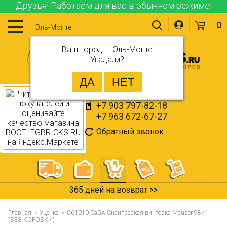
Друзья! Работаем для вас в обычном режиме!
0
Эль-Монте
Ваш город —
Эль-Монте
Угадали?
+7 903 797-82-18
+7 963 672-67-27
Обратный звонок
365 дней на возврат >>
Главная
Уценка
C61010 CaDA Снайперская винтовка Mauser 98k
(БЕЗ КОРОБКИ)