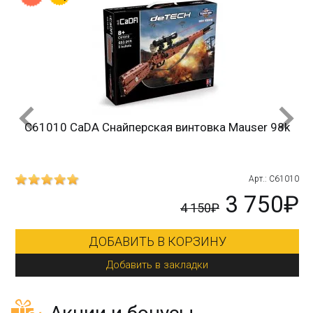
C61010 CaDA Снайперская винтовка Mauser 98k
215
Арт.: C61010
₽
3 750₽
4 150₽
ДОБАВИТЬ В КОРЗИНУ
Добавить в закладки