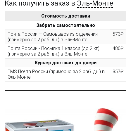
Как получить заказ в
Эль-Монте
Золотая скидка
10%
персональная
Стоимость доставки
После того, как сумма Ваших заказов превысит
Забрать самостоятельно
3000 рублей, Вы получите постоянную скидку на все
повторные заказы - 10%
Почта России — Самовывоз из отделения
573₽
(примерно за 2 раб. дн.) в Эль-Монте
Почта России - Посылка 1 класса (до 2 кг)
480₽
Скидка за обзор
до 10%
(фото сборки)
(примерно за 2 раб. дн.) в Эль-Монте
Курьер доставит до двери
Пришлите фото поэтапной сборки купленного
EMS Почта России (примерно за 2 раб. дн.) в
857₽
конструктора и получите дополнительную скидку
Эль-Монте
10% при покупке следующего набора (не дороже 10
000 рублей).
Скидка за отзыв
до 100₽
на нашем сайте
Оставьте отзыв (не менее 50 символов) о товаре на
нашем сайте и получите купон на скидку 50₽ за