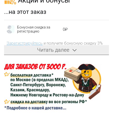
Акции и бонусы
...на этот заказ
Бонусная скидка за
0₽
регистрацию
Зарегистрируйтесь
и получите бонусную скидку 3%
на первый заказ!
Читать далее
Компенсация части
150₽
затрат на доставку
Сделайте заказ на сумму не менее 3 000₽, оплатите
его на карту Сбербанка и получите 150₽ на
компенсацию доставки.
...на следующий заказ