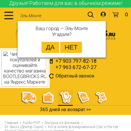
Друзья! Работаем для вас в обычном режиме!
0
Эль-Монте
Ваш город —
Эль-Монте
Угадали?
+7 903 797-82-18
+7 963 672-67-27
Обратный звонок
365 дней на возврат >>
Главная
Funko POP
Фигурки из фильмов
Dr. Seuss (Доктор Сьюз)
Кот в шляпе флокированный (Cat in the Hat