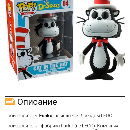
текстовый отзыв или 100₽ за отзыв с фото.
Скидка за отзыв
150₽
на Яндекс.Маркете
Оставьте отзыв (не менее 50 символов) о товаре
через систему
Яндекс.Маркет
с обязательным
указанием номера и даты заказа в нашем магазине
и получите купон на скидку 150₽
...уже сейчас
Участвуйте в конкурсах и розыгрышах в нашей
группе
ВК
и выигрывайте отличные призы!
Подробные условия всех акций и бонусов...
Описание
Производитель:
Funko
, не является брендом LEGO.
Производитель - фабрика Funko (не LEGO). Компания