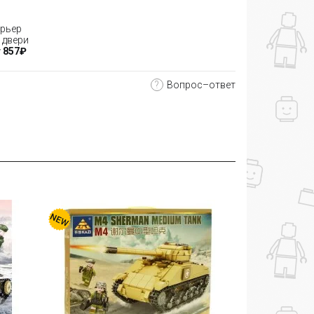
рьер
 двери
 857₽
?
Вопрос–ответ