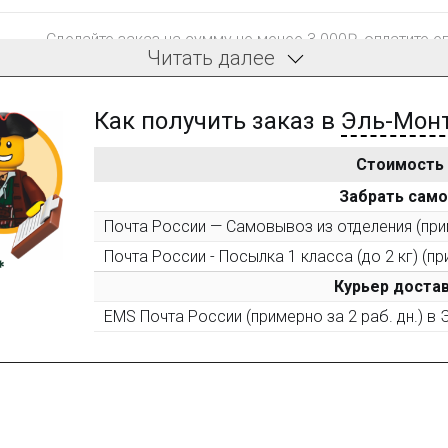
Сделайте заказ на сумму не менее 3 000₽, оплатите е
Читать далее
компенсацию доставки.
Как получить заказ в
Эль-Мон
Стоимость
После того, как сумма Ваших заказов превысит 3000 
Забрать сам
все повторные заказы - 10%
Почта России — Самовывоз из отделения (прим
Почта России - Посылка 1 класса (до 2 кг) (пр
Пришлите фото поэтапной сборки купленного констру
10% при покупке следующего набора (не дороже 10 0
Курьер достав
EMS Почта России (примерно за 2 раб. дн.) в
Оставьте отзыв (не менее 50 символов) о товаре на н
за текстовый отзыв или 100₽ за отзыв с фото.
Оставьте отзыв (не менее 50 символов) о товаре че
указанием номера и даты заказа в нашем магазине и 