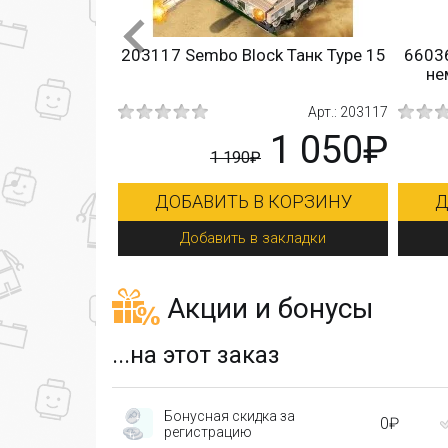
k Танк Type 15
66036 LEYI Jagdpanzer 38 Hetzer
немецкая САУ истребитель
танков
Арт.: 203117
Арт.: 66036
1 050₽
1 250₽
 КОРЗИНУ
ДОБАВИТЬ В КОРЗИНУ
закладки
Добавить в закладки
Акции и бонусы
...на этот заказ
Бонусная скидка за
0₽
регистрацию