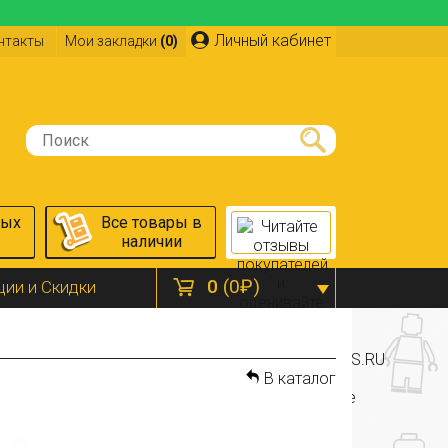
Личный кабинет
нтакты
Мои закладки
(0)
ных
Все товары в
наличии
0
(0₽)
ции и Скидки
В каталог