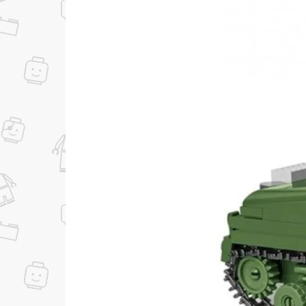
...уже сейчас
Участвуйте в конкурсах и розыгрышах в на
Подробные условия всех акций и бонусов...