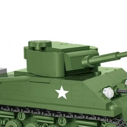
шей
группе ВК
и выигрывайте отличные призы!