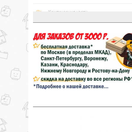
Компенсация части
150₽
затрат на доставку
...на следующий заказ
Золотая скидка
10%
персональная
Скидка за обзор
до 10%
(фото сборки)
до
Скидка за отзыв
100₽
на нашем сайте
Скидка за отзыв
150₽
на Яндекс.Маркете