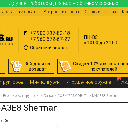
Друзья! Работаем для вас в обычном режиме!
Доставка и оплата
Вопросы и ответы
Отследить заказ
Ко
+7 903 797-82-18
ПН-ВС
+7 963 672-67-27
с 10:00 до 21:00
Обратный звонок
365 дней на
Скидка 10% для постоян
возврат
покупателей
структоров
Минифигурки
Игрушечное оружие
Ак
Военные конструкторы
Танки
COBI-2705 COBI Танк M4A3E8 Sherman
4A3E8 Sherman
в: 0)