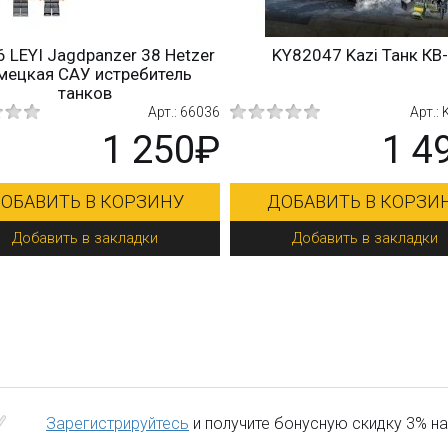
KY82047 Kazi Танк КВ-1
KY82042 Kazi Танк M4 
Арт.: KY82047
Арт
1 490₽
1 
ДОБАВИТЬ В КОРЗИНУ
ДОБАВИТЬ В КОРЗ
Добавить в закладки
Добавить в закладк
Зарегистрируйтесь
и получите бонусную скидку 3% на