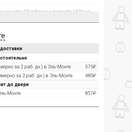
го на карту Сбербанка и получите 150₽ на
те
 доставки
рублей, Вы получите постоянную скидку на
остоятельно
ерно за 2 раб. дн.) в Эль-Монте
573₽
имерно за 2 раб. дн.) в Эль-Монте
480₽
ктора и получите дополнительную скидку
00 рублей).
ит до двери
 Эль-Монте
857₽
ашем сайте и получите купон на скидку 50₽
рез систему
Яндекс.Маркет
с обязательным
получите купон на скидку 150₽