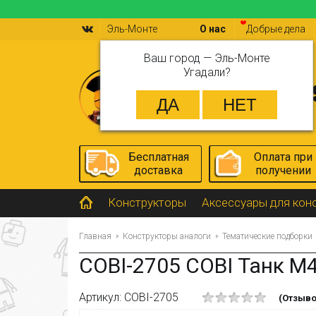
Эль-Монте
О нас
Добрые дела
Ваш город —
Эль-Монте
Угадали?
Бесплатная
Оплата при
доставка
получении
Конструкторы
Аксессуары для кон
Главная
Конструкторы аналоги
Тематические подборки
COBI-2705 COBI Танк M
Артикул: COBI-2705
(Отзыво