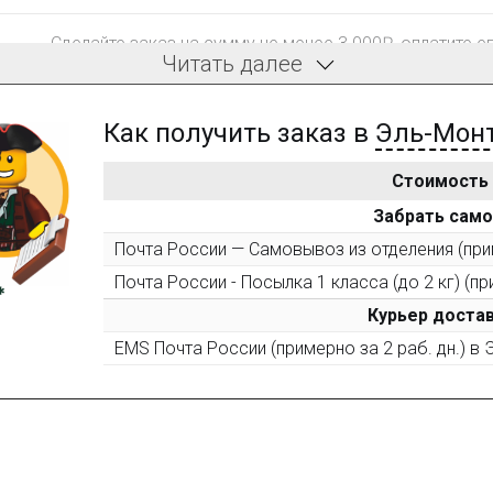
Сделайте заказ на сумму не менее 3 000₽, оплатите е
Читать далее
компенсацию доставки.
Как получить заказ в
Эль-Мон
Стоимость
После того, как сумма Ваших заказов превысит 3000 
Забрать сам
все повторные заказы - 10%
Почта России — Самовывоз из отделения (прим
Почта России - Посылка 1 класса (до 2 кг) (пр
Пришлите фото поэтапной сборки купленного констру
10% при покупке следующего набора (не дороже 10 0
Курьер достав
EMS Почта России (примерно за 2 раб. дн.) в
Оставьте отзыв (не менее 50 символов) о товаре на н
за текстовый отзыв или 100₽ за отзыв с фото.
Оставьте отзыв (не менее 50 символов) о товаре че
указанием номера и даты заказа в нашем магазине и 