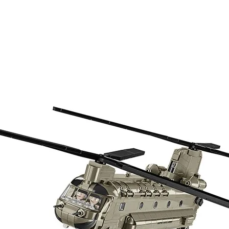
шей
группе ВК
и выигрывайте отличные призы!