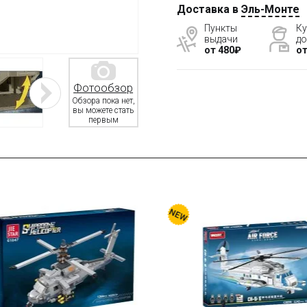
Доставка в
Эль-Монте
Пункты
Ку
выдачи
до
от 480₽
от
Фотообзор
Обзора пока нет,
вы можете стать
первым