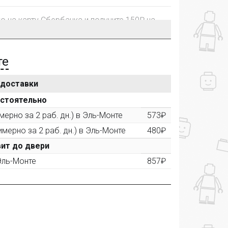
го на карту Сбербанка и получите 150₽ на
те
 доставки
рублей, Вы получите постоянную скидку на
остоятельно
ерно за 2 раб. дн.) в Эль-Монте
573₽
имерно за 2 раб. дн.) в Эль-Монте
480₽
ктора и получите дополнительную скидку
00 рублей).
ит до двери
 Эль-Монте
857₽
ашем сайте и получите купон на скидку 50₽
рез систему
Яндекс.Маркет
с обязательным
получите купон на скидку 150₽