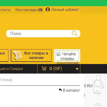
Личный кабинет
нтакты
Мои закладки
(0)
ных
Все товары в
наличии
0
(0₽)
ции и Скидки
7 Chinook
В каталог