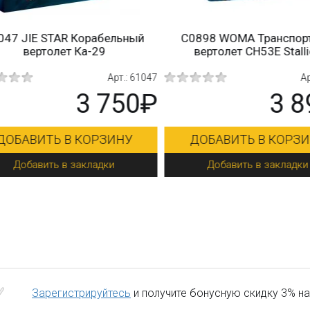
47 JIE STAR Корабельный
C0898 WOMA Транспорт
вертолет Ка-29
вертолет CH53E Stalli
Арт.: 61047
Арт
3 750₽
3 8
ОБАВИТЬ В КОРЗИНУ
ДОБАВИТЬ В КОРЗИ
Добавить в закладки
Добавить в закладки
Зарегистрируйтесь
и получите бонусную скидку 3% на