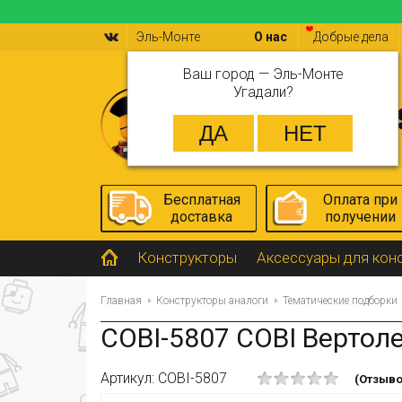
Эль-Монте
О нас
Добрые дела
Ваш город —
Эль-Монте
Угадали?
Бесплатная
Оплата при
доставка
получении
Конструкторы
Аксессуары для кон
Главная
Конструкторы аналоги
Тематические подборки
COBI-5807 COBI Вертоле
Артикул: COBI-5807
(Отзыво