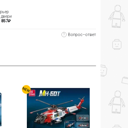
рьер
 двери
 857₽
?
Вопрос–ответ