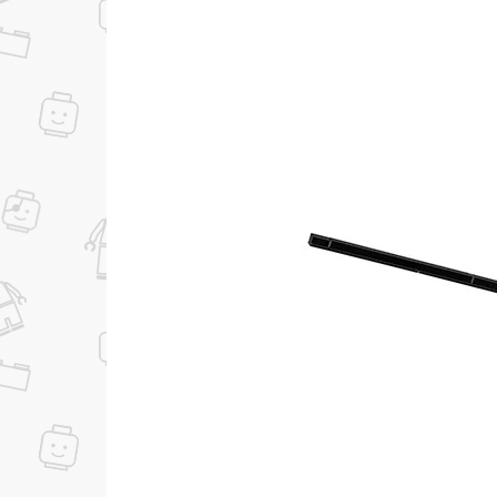
...уже сейчас
Участвуйте в конкурсах и розыгрышах в на
Подробные условия всех акций и бонусов...