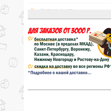
Компенсация части
150₽
затрат на доставку
...на следующий заказ
Золотая скидка
10%
персональная
Скидка за обзор
до 10%
(фото сборки)
до
Скидка за отзыв
100₽
на нашем сайте
Скидка за отзыв
150₽
на Яндекс.Маркете