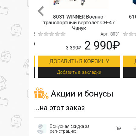
вухроторный
8031 WINNER Военно-
610
т
транспортный вертолет CH-47
Чинук
Арт.: 58008
Арт.: 8031
2 050₽
2 990₽
3 390₽
КОРЗИНУ
ДОБАВИТЬ В КОРЗИНУ
Д
кладки
Добавить в закладки
Акции и бонусы
...на этот заказ
Бонусная скидка за
0₽
регистрацию