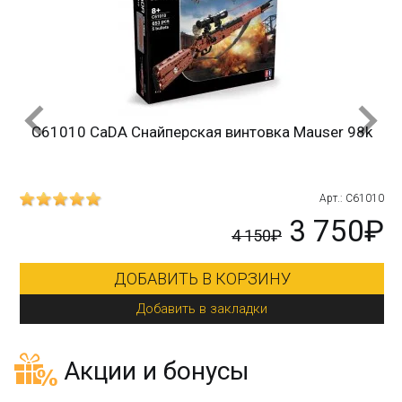
C61010 CaDA Снайперская винтовка Mauser 98k
215
Арт.: C61010
₽
3 750₽
4 150₽
ДОБАВИТЬ В КОРЗИНУ
Добавить в закладки
Акции и бонусы