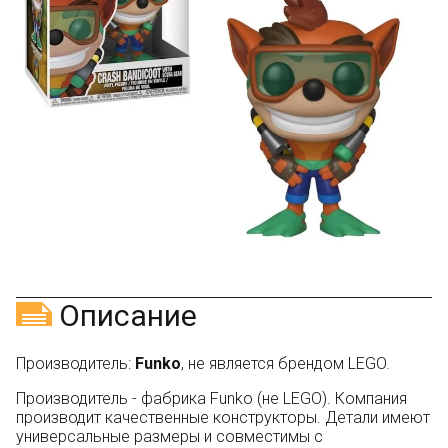
Скидка за отзыв
150₽
на Яндекс.Маркете
Оставьте отзыв (не менее 50 символов) о товаре
через систему
Яндекс.Маркет
с обязательным
указанием номера и даты заказа в нашем магазине
и получите купон на скидку 150₽
...уже сейчас
Участвуйте в конкурсах и розыгрышах в нашей
группе
ВК
и выигрывайте отличные призы!
Подробные условия всех акций и бонусов...
Описание
Производитель:
Funko
, не является брендом LEGO.
Производитель - фабрика Funko (не LEGO). Компания
производит качественные конструкторы. Детали имеют
универсальные размеры и совместимы с