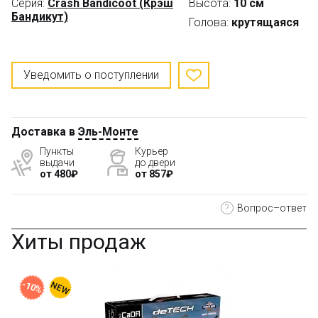
Серия:
Crash Bandicoot (Крэш
Высота:
10 см
Бандикут)
Голова:
крутящаяся
Уведомить о поступлении
Доставка в
Эль-Монте
Пункты
Курьер
выдачи
до двери
от 480₽
от 857₽
?
Вопрос–ответ
Хиты продаж
-10%