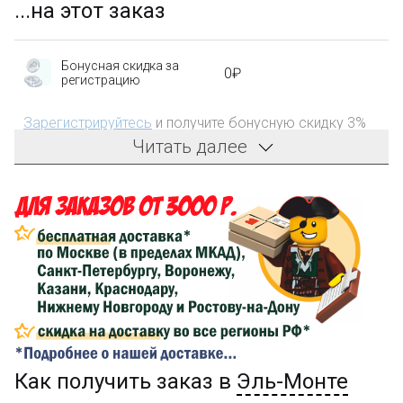
...на этот заказ
Бонусная скидка за
0₽
регистрацию
Зарегистрируйтесь
и получите бонусную скидку 3%
на первый заказ!
Читать далее
Компенсация части
150₽
затрат на доставку
Сделайте заказ на сумму не менее 3 000₽, оплатите
его на карту Сбербанка и получите 150₽ на
компенсацию доставки.
...на следующий заказ
Как получить заказ в
Эль-Монте
Золотая скидка
10%
персональная