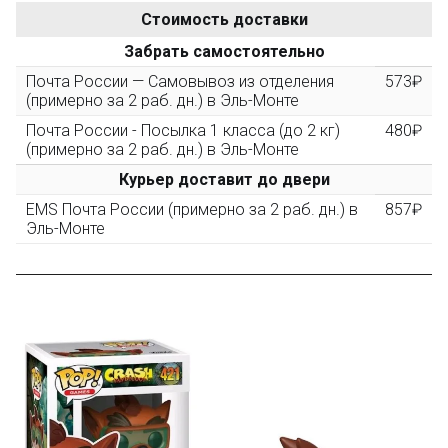
Стоимость доставки
После того, как сумма Ваших заказов превысит
Забрать самостоятельно
3000 рублей, Вы получите постоянную скидку на все
повторные заказы - 10%
Почта России — Самовывоз из отделения
573₽
(примерно за 2 раб. дн.) в Эль-Монте
Почта России - Посылка 1 класса (до 2 кг)
480₽
Скидка за обзор
до 10%
(фото сборки)
(примерно за 2 раб. дн.) в Эль-Монте
Курьер доставит до двери
Пришлите фото поэтапной сборки купленного
EMS Почта России (примерно за 2 раб. дн.) в
857₽
конструктора и получите дополнительную скидку
Эль-Монте
10% при покупке следующего набора (не дороже 10
000 рублей).
Скидка за отзыв
до 100₽
на нашем сайте
Оставьте отзыв (не менее 50 символов) о товаре на
нашем сайте и получите купон на скидку 50₽ за
текстовый отзыв или 100₽ за отзыв с фото.