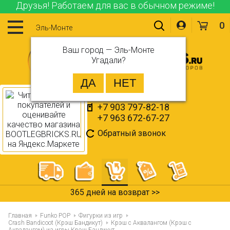
Друзья! Работаем для вас в обычном режиме!
0
Эль-Монте
Ваш город —
Эль-Монте
Угадали?
+7 903 797-82-18
+7 963 672-67-27
Обратный звонок
365 дней на возврат >>
Главная
Funko POP
Фигурки из игр
Crash Bandicoot (Крэш Бандикут)
Крэш с Аквалангом (Крэш с