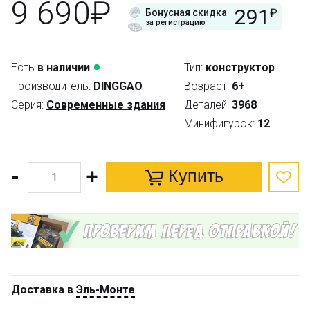
9 690₽
291
₽
Бонусная скидка
за регистрацию
Есть
в наличии
Тип:
конструктор
Производитель:
DINGGAO
Возраст:
6+
Серия:
Современные здания
Деталей:
3968
Минифигурок:
12
-
+
Купить
Доставка в
Эль-Монте