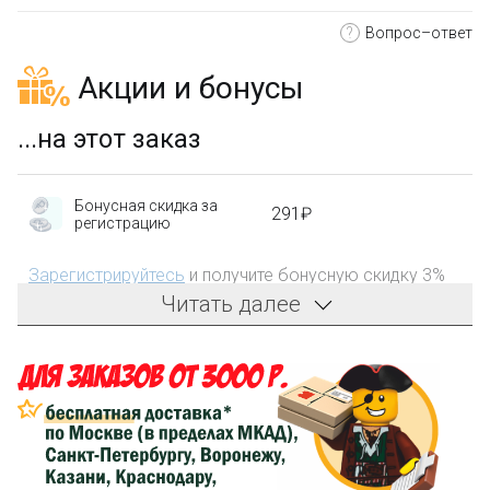
?
Вопрос–ответ
Акции и бонусы
...на этот заказ
Бонусная скидка за
291₽
регистрацию
Зарегистрируйтесь
и получите бонусную скидку 3%
на первый заказ!
Читать далее
Компенсация части
300₽
затрат на доставку
Оплатите заказ на карту Сбербанка, и мы
компенсируем 300₽ на доставку