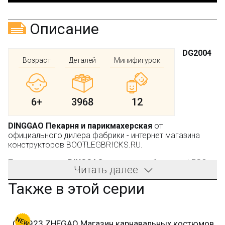
Описание
DG2004
Возраст
Деталей
Минифигурок
6+
3968
12
DINGGAO Пекарня и парикмахерская
от
официального дилера фабрики - интернет магазина
конструкторов BOOTLEGBRICKS.RU.
Производитель:
DINGGAO
, не является брендом LEGO.
Читать далее
Используя детали этого набора можно собрать сразу
Также в этой серии
пекарню и парикмахерскую. Конечно, получается
интересное соседство совершенно противоположных
предприятий в одном здании, которое, между прочим,
встречается и в реальной жизни. Как устроены