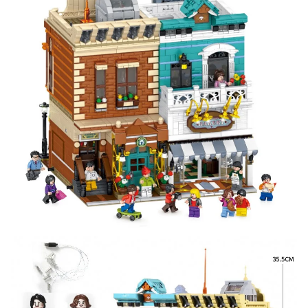
Оставьте отзыв (не менее 50 символов) о товаре на
нашем сайте и получите купон на скидку 50₽ за
текстовый отзыв или 100₽ за отзыв с фото.
Скидка за отзыв
150₽
на Яндекс.Маркете
Оставьте отзыв (не менее 50 символов) о товаре
через систему
Яндекс.Маркет
с обязательным
указанием номера и даты заказа в нашем магазине
и получите купон на скидку 150₽
...уже сейчас
Участвуйте в конкурсах и розыгрышах в нашей
группе
ВК
и выигрывайте отличные призы!
Подробные условия всех акций и бонусов...