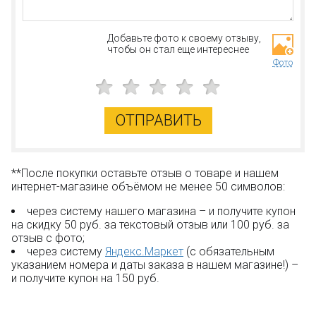
конструкторами других оригинальных брендов.
Добавьте фото к своему отзыву,
чтобы он стал еще интереснее
Только в BOOTLEGBRICKS.RU:
Фото
Бесплатная доставка от 3000 рублей;
Оплата при получении и никаких скрытых платежей;
Дополнительная скидка 10% для постоянных
ОТПРАВИТЬ
покупателей;
Новые акции и конкурсы каждый месяц;
Качественные конструкторы и другие игрушки по
низким ценам!
**После покупки оставьте отзыв о товаре и нашем
интернет-магазине объёмом не менее 50 символов:
Остались вопросы?
Посмотрите раздел:
?
через систему нашего магазина – и получите купон
Вопрос–ответ
на скидку 50 руб. за текстовый отзыв или 100 руб. за
отзыв с фото;
через систему
Яндекс.Маркет
(с обязательным
указанием номера и даты заказа в нашем магазине!) –
и получите купон на 150 руб.