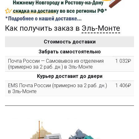
...на следующий заказ
Золотая скидка
10%
Как получить заказ в
Эль-Монте
персональная
После того, как сумма Ваших заказов превысит
Стоимость доставки
3000 рублей, Вы получите постоянную скидку на все
Забрать самостоятельно
повторные заказы - 10%
Почта России — Самовывоз из отделения
1 032₽
(примерно за 2 раб. дн.) в Эль-Монте
Скидка за обзор
до 10%
(фото сборки)
Курьер доставит до двери
EMS Почта России (примерно за 2 раб. дн.)
1 406₽
в Эль-Монте
Разместите фото поэтапной сборки купленного
конструктора в собственном блоге, на сайте,
форуме или странице в соцсетях - и получите
дополнительную скидку до 10% при покупке
следующего набора (не дороже 10 000 рублей).
Скидка за отзыв
до 100₽
на нашем сайте