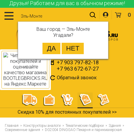
Друзья! Работаем для вас в обычном режиме!
0
Эль-Монте
Ваш город —
Эль-Монте
Угадали?
+7 903 797-82-18
+7 963 672-67-27
Обратный звонок
Все товары в наличии >>
Главная
Конструкторы аналоги
Тематические подборки
Здания
Современные здания
DG2004 DINGGAO Пекарня и парикмахерская