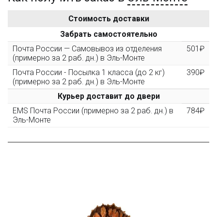
10%
персональная
Стоимость доставки
После того, как сумма Ваших заказов превысит
Забрать самостоятельно
3000 рублей, Вы получите постоянную скидку на все
повторные заказы - 10%
Почта России — Самовывоз из отделения
501₽
(примерно за 2 раб. дн.) в Эль-Монте
Почта России - Посылка 1 класса (до 2 кг)
390₽
Скидка за обзор
до 10%
(фото сборки)
(примерно за 2 раб. дн.) в Эль-Монте
Курьер доставит до двери
Пришлите фото поэтапной сборки купленного
EMS Почта России (примерно за 2 раб. дн.) в
784₽
конструктора и получите дополнительную скидку
Эль-Монте
10% при покупке следующего набора (не дороже 10
000 рублей).
Скидка за отзыв
до 100₽
на нашем сайте
Оставьте отзыв (не менее 50 символов) о товаре на
нашем сайте и получите купон на скидку 50₽ за
текстовый отзыв или 100₽ за отзыв с фото.