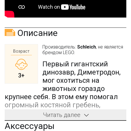
Описание
Производитель:
Schleich
, не является
Возраст
брендом LEGO.
Первый гигантский
динозавр, Диметродон,
3+
мог охотиться на
животных гораздо
крупнее себя. В этом ему помогал
огромный костяной гребень,
обтянутый кожей, находившийся на
Читать далее
спине – большие хищники просто
Аксессуары
не могли схватить его, не повредив