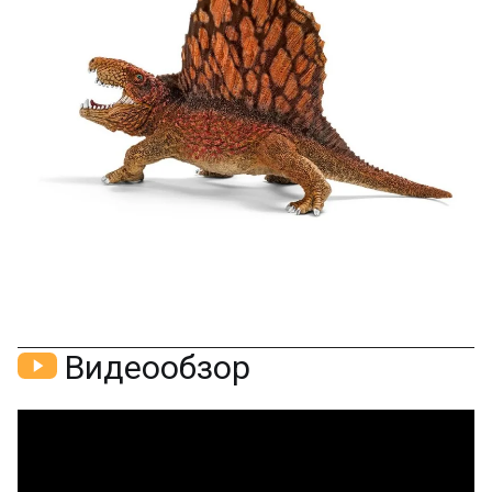
Скидка за отзыв
150₽
на Яндекс.Маркете
Оставьте отзыв (не менее 50 символов) о товаре
через систему
Яндекс.Маркет
с обязательным
указанием номера и даты заказа в нашем магазине
и получите купон на скидку 150₽
...уже сейчас
Участвуйте в конкурсах и розыгрышах в нашей
группе
ВК
и выигрывайте отличные призы!
Подробные условия всех акций и бонусов...
Видеообзор