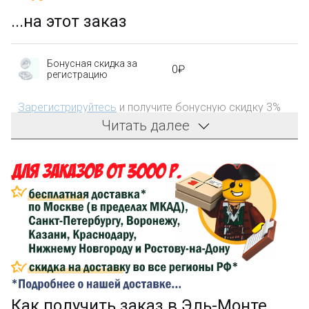
...на этот заказ
Бонусная скидка за
0₽
регистрацию
Зарегистрируйтесь
и получите бонусную скидку 3%
на первый заказ!
Читать далее
Компенсация части
150₽
затрат на доставку
Сделайте заказ на сумму не менее 3 000₽, оплатите
его на карту Сбербанка и получите 150₽ на
компенсацию доставки.
...на следующий заказ
Как получить заказ в
Эль-Монте
Золотая скидка