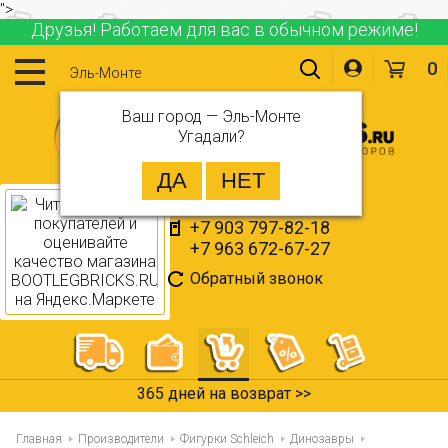
">
Друзья! Работаем для вас в обычном режиме!
0
Эль-Монте
Ваш город —
Эль-Монте
Угадали?
+7 903 797-82-18
+7 963 672-67-27
Обратный звонок
365 дней на возврат >>
Главная
Производители
Фигурки Schleich
Динозавры