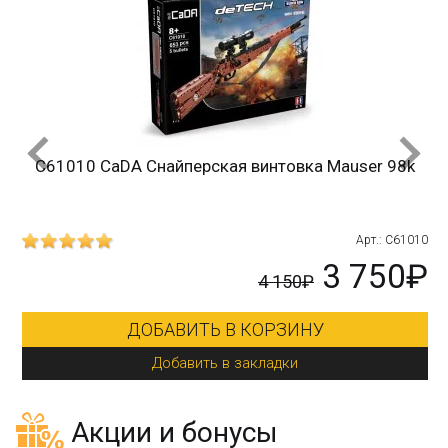
C61010 CaDA Снайперская винтовка Mauser 98k
215
Арт.: C61010
₽
3 750₽
4 150₽
ДОБАВИТЬ В КОРЗИНУ
Добавить в закладки
Акции и бонусы