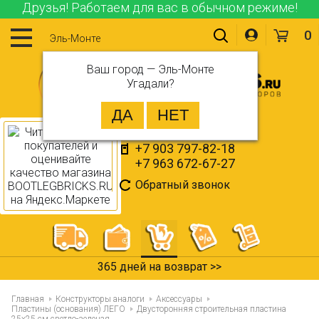
Друзья! Работаем для вас в обычном режиме!
0
Эль-Монте
Ваш город —
Эль-Монте
Угадали?
+7 903 797-82-18
+7 963 672-67-27
Обратный звонок
365 дней на возврат >>
Главная
Конструкторы аналоги
Аксессуары
Пластины (основания) ЛЕГО
Двусторонняя строительная пластина