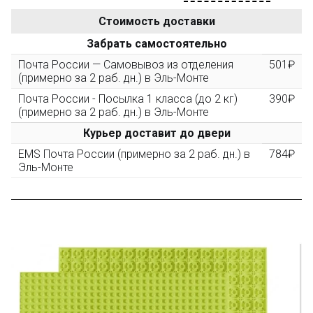
персональная
Стоимость доставки
После того, как сумма Ваших заказов превысит
Забрать самостоятельно
3000 рублей, Вы получите постоянную скидку на все
повторные заказы - 10%
Почта России — Самовывоз из отделения
501₽
(примерно за 2 раб. дн.) в Эль-Монте
Почта России - Посылка 1 класса (до 2 кг)
390₽
Скидка за обзор
до 10%
(фото сборки)
(примерно за 2 раб. дн.) в Эль-Монте
Курьер доставит до двери
Пришлите фото поэтапной сборки купленного
EMS Почта России (примерно за 2 раб. дн.) в
784₽
конструктора и получите дополнительную скидку
Эль-Монте
10% при покупке следующего набора (не дороже 10
000 рублей).
Скидка за отзыв
до 100₽
на нашем сайте
Оставьте отзыв (не менее 50 символов) о товаре на
нашем сайте и получите купон на скидку 50₽ за
текстовый отзыв или 100₽ за отзыв с фото.