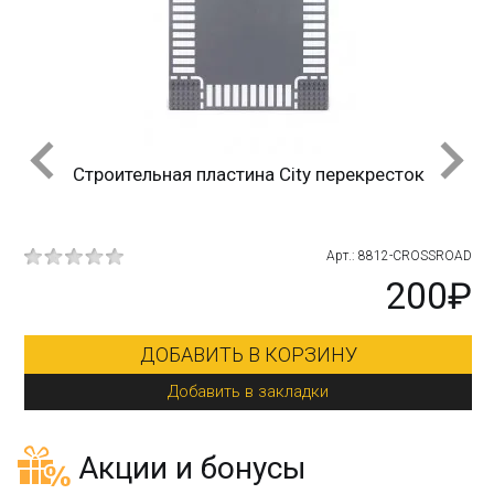
Строительная пластина City перекресток
4bb
Арт.: 8812-CROSSROAD
₽
200₽
ДОБАВИТЬ В КОРЗИНУ
Добавить в закладки
Акции и бонусы