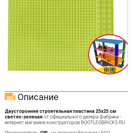
Скидка за отзыв
150₽
на Яндекс.Маркете
Оставьте отзыв (не менее 50 символов) о товаре
через систему
Яндекс.Маркет
с обязательным
указанием номера и даты заказа в нашем магазине
и получите купон на скидку 150₽
...уже сейчас
Участвуйте в конкурсах и розыгрышах в нашей
группе
ВК
и выигрывайте отличные призы!
Подробные условия всех акций и бонусов...
Описание
Двусторонняя строительная пластина 25x25 см
светло-зеленая
от официального дилера фабрики -
интернет магазина конструкторов BOOTLEGBRICKS.RU.
Производитель:
GBL
, не является брендом LEGO.