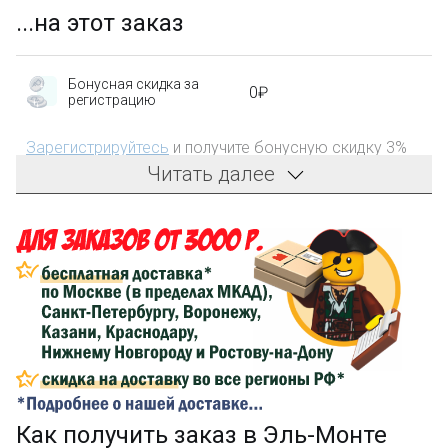
...на этот заказ
Бонусная скидка за
0₽
регистрацию
Зарегистрируйтесь
и получите бонусную скидку 3%
на первый заказ!
Читать далее
Компенсация части
150₽
затрат на доставку
Сделайте заказ на сумму не менее 3 000₽, оплатите
его на карту Сбербанка и получите 150₽ на
компенсацию доставки.
...на следующий заказ
Как получить заказ в
Эль-Монте
Золотая скидка
10%