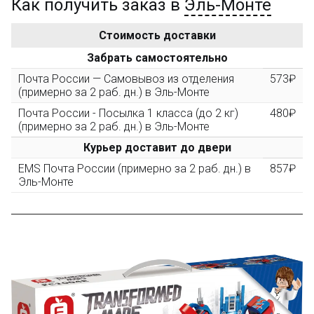
Как получить заказ в
Эль-Монте
Золотая скидка
10%
персональная
Стоимость доставки
После того, как сумма Ваших заказов превысит
Забрать самостоятельно
3000 рублей, Вы получите постоянную скидку на все
повторные заказы - 10%
Почта России — Самовывоз из отделения
573₽
(примерно за 2 раб. дн.) в Эль-Монте
Почта России - Посылка 1 класса (до 2 кг)
480₽
Скидка за обзор
до 10%
(фото сборки)
(примерно за 2 раб. дн.) в Эль-Монте
Курьер доставит до двери
Пришлите фото поэтапной сборки купленного
EMS Почта России (примерно за 2 раб. дн.) в
857₽
конструктора и получите дополнительную скидку
Эль-Монте
10% при покупке следующего набора (не дороже 10
000 рублей).
Скидка за отзыв
до 100₽
на нашем сайте
Оставьте отзыв (не менее 50 символов) о товаре на
нашем сайте и получите купон на скидку 50₽ за