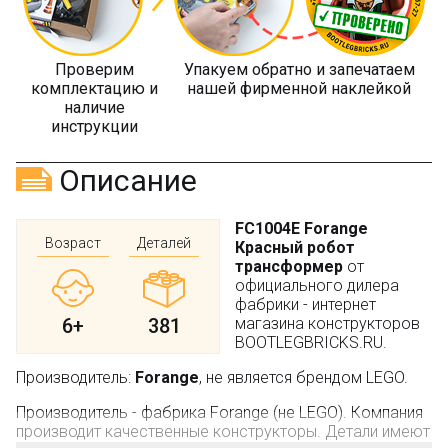
Проверим
Упакуем обратно и запечатаем
комплектацию и
нашей фирменной наклейкой
наличие
инструкции
Описание
FC1004E Forange
Возраст
Деталей
Красный робот
трансформер
от
официального дилера
фабрики - интернет
6+
381
магазина конструкторов
BOOTLEGBRICKS.RU.
Производитель:
Forange
, не является брендом LEGO.
Производитель - фабрика Forange (не LEGO). Компания
производит качественные конструкторы. Детали имеют