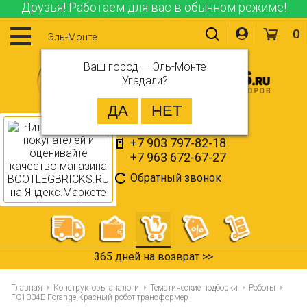
Друзья! Работаем для вас в обычном режиме!
0
Эль-Монте
Ваш город —
Эль-Монте
Угадали?
+7 903 797-82-18
+7 963 672-67-27
Обратный звонок
365 дней на возврат >>
Главная
Конструкторы аналоги
Тематические подборки
Роботы
FC1004E Forange Красный робот трансформер