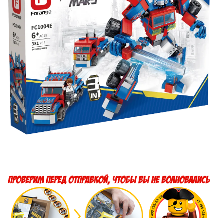
текстовый отзыв или 100₽ за отзыв с фото.
Скидка за отзыв
150₽
на Яндекс.Маркете
Оставьте отзыв (не менее 50 символов) о товаре
через систему
Яндекс.Маркет
с обязательным
указанием номера и даты заказа в нашем магазине
и получите купон на скидку 150₽
...уже сейчас
Участвуйте в конкурсах и розыгрышах в нашей
группе
ВК
и выигрывайте отличные призы!
Подробные условия всех акций и бонусов...