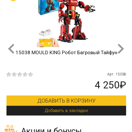
15038 MOULD KING Робот Багровый Тайфун
6-1
Арт.: 15038
₽
4 250₽
ДОБАВИТЬ В КОРЗИНУ
Добавить в закладки
Акции и бонусы