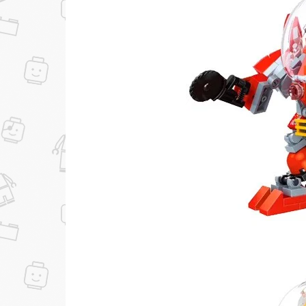
Скидка за отзыв
150₽
на Яндекс.Маркете
...уже сейчас
Участвуйте в конкурсах и розыгрышах в на
Подробные условия всех акций и бонусов...