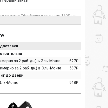
а первый заказ!
го на карту Сбербанка и получите 150₽ на
те
 доставки
 рублей, Вы получите постоянную скидку
остоятельно
мерно за 2 раб. дн.) в Эль-Монте
627₽
римерно за 2 раб. дн.) в Эль-Монте
537₽
уктора и получите дополнительную скидку
00 рублей).
ит до двери
 Эль-Монте
918₽
нашем сайте и получите купон на скидку