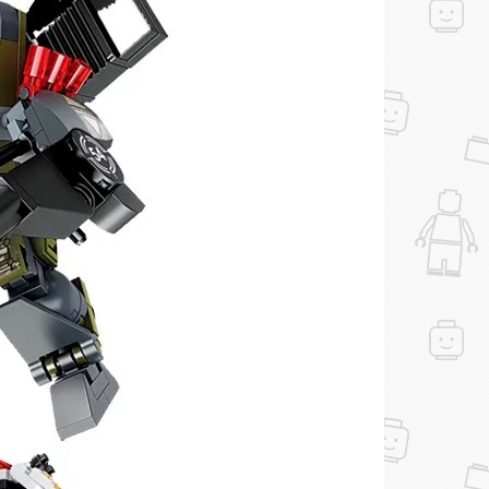
рез систему
Яндекс.Маркет
с обязательным
 получите купон на скидку 150₽