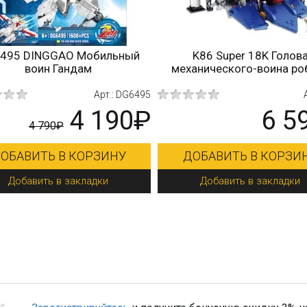
Пехотный транспорт
15036 MOULD KING Робот
говой федерации
Оптимус Прайм
Арт.: 66001
Арт.: 1503
2 350₽
4 250
ВИТЬ В КОРЗИНУ
ДОБАВИТЬ В КОРЗИНУ
авить в закладки
Добавить в закладки