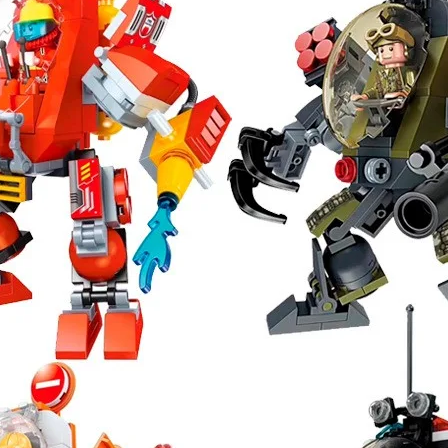
Оставьте отзыв (не менее 50 символов) о товаре че
указанием номера и даты заказа в нашем магазине и
шей
группе ВК
и выигрывайте отличные призы!