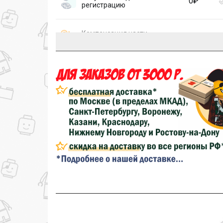
0₽
регистрацию
Компенсация части
150₽
затрат на доставку
...на следующий заказ
Золотая скидка
10%
персональная
Скидка за обзор
до 10%
(фото сборки)
до
Скидка за отзыв
100₽
на нашем сайте