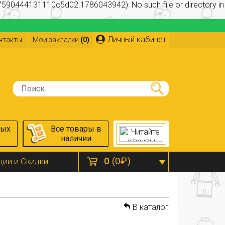
590444131110c5d02.1786043942): No such file or directory in
Личный кабинет
нтакты
Мои закладки
(0)
ных
Все товары в
наличии
0
(0₽)
ции и Скидки
В каталог