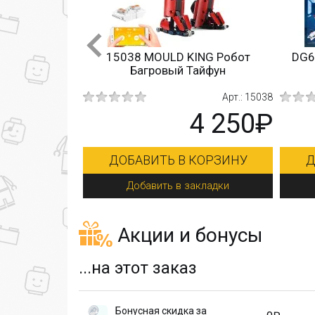
JD022 JIE STAR ED-209 боевой
66001 
робот из фильма Робокоп
Тор
Арт.: JD022
1 190₽
ДОБАВИТЬ В КОРЗИНУ
ДОБА
Добавить в закладки
Доб
Акции и бонусы
...на этот заказ
Бонусная скидка за