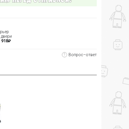
рьер
 двери
 918₽
?
Вопрос–ответ
-13%