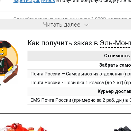
Зарегистрируйтесь
и получите бонусную скидку 3% н
Сделайте заказ на сумму не менее 3 000₽, оплатите е
Читать далее
компенсацию доставки.
Как получить заказ в
Эль-Мон
Стоимость
После того, как сумма Ваших заказов превысит 3000
Забрать сам
на все повторные заказы - 10%
Почта России — Самовывоз из отделения (при
Почта России - Посылка 1 класса (до 2 кг) (п
Пришлите фото поэтапной сборки купленного констр
10% при покупке следующего набора (не дороже 10 0
Курьер достав
EMS Почта России (примерно за 2 раб. дн.) в
Оставьте отзыв (не менее 50 символов) о товаре на 
50₽ за текстовый отзыв или 100₽ за отзыв с фото.