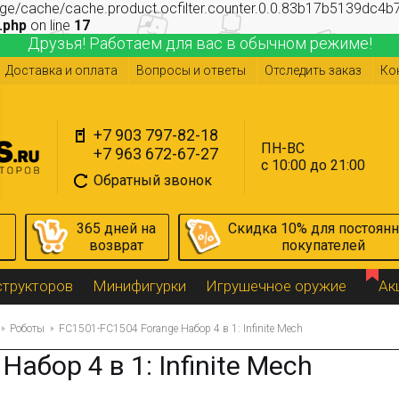
age/cache/cache.product.ocfilter.counter.0.0.83b17b5139dc4b7
.php
on line
17
Друзья! Работаем для вас в обычном режиме!
Доставка и оплата
Вопросы и ответы
Отследить заказ
Ко
+7 903 797-82-18
ПН-ВС
+7 963 672-67-27
с 10:00 до 21:00
Обратный звонок
365 дней на
Скидка 10% для постоян
возврат
покупателей
структоров
Минифигурки
Игрушечное оружие
Ак
Роботы
FC1501-FC1504 Forange Набор 4 в 1: Infinite Mech
абор 4 в 1: Infinite Mech