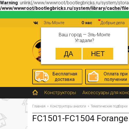
Warning
: unlink(/www/wwwroot/bootlegbricks.ru/system/stor
/www/wwwroot/bootlegbricks.ru/system/library/cache/file
Эль-Монте
О нас
Добрые дела
Ваш город —
Эль-Монте
Угадали?
Бесплатная
Оплата при
доставка
получении
Конструкторы
Аксессуары для кон
Главная
Конструкторы аналоги
Тематические подборки
FC1501-FC1504 Forange Н