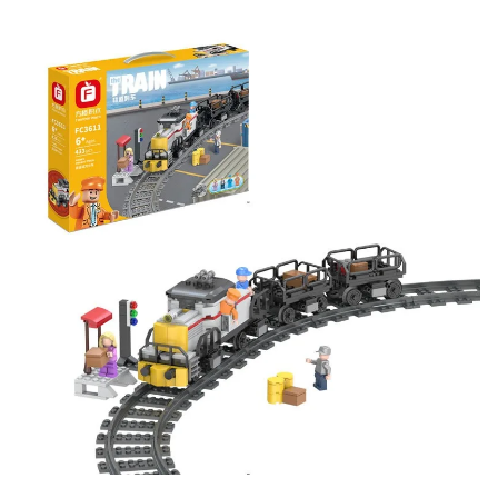
Скидка за отзыв
до 100₽
на нашем сайте
Оставьте отзыв (не менее 50 символов) о товаре на
нашем сайте и получите купон на скидку 50₽ за
текстовый отзыв или 100₽ за отзыв с фото.
Скидка за отзыв
150₽
на Яндекс.Маркете
Оставьте отзыв (не менее 50 символов) о товаре
через систему
Яндекс.Маркет
с обязательным
указанием номера и даты заказа в нашем магазине
и получите купон на скидку 150₽
...уже сейчас
Участвуйте в конкурсах и розыгрышах в нашей
группе
ВК
и выигрывайте отличные призы!