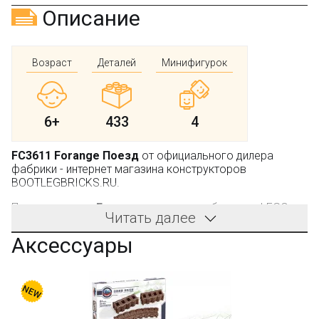
Описание
Возраст
Деталей
Минифигурок
6+
433
4
FC3611 Forange Поезд
от официального дилера
фабрики - интернет магазина конструкторов
BOOTLEGBRICKS.RU.
Производитель:
Forange
, не является брендом LEGO.
Читать далее
Поезд, собираемый из деталей данного конструктора,
Аксессуары
предназначен для детей 6-летнего возраста. Копия
железнодорожного транспортного средства из
набора
FC3611 Forange Поезд
состоит из паровоза и
двух прицепных грузовых платформ открытого типа.
Судя по картинке, украшающей лицевую сторону
фирменной коробки набора, состав является почтово-