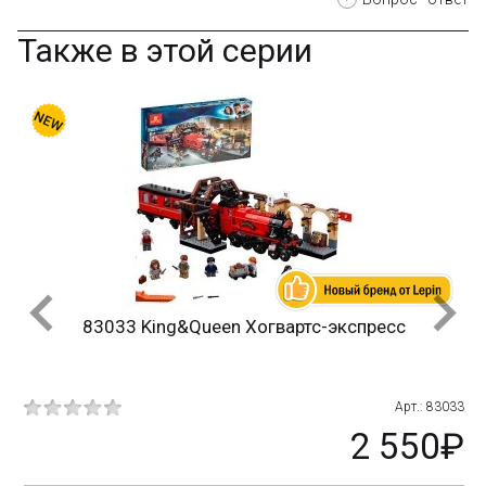
Также в этой серии
83033 King&Queen Хогвартс-экспресс
7-1
Арт.: 83033
₽
2 550₽