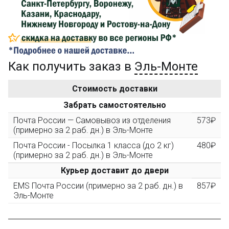
компенсацию доставки.
...на следующий заказ
Как получить заказ в
Эль-Монте
Золотая скидка
10%
персональная
Стоимость доставки
После того, как сумма Ваших заказов превысит
Забрать самостоятельно
3000 рублей, Вы получите постоянную скидку на все
повторные заказы - 10%
Почта России — Самовывоз из отделения
573₽
(примерно за 2 раб. дн.) в Эль-Монте
Почта России - Посылка 1 класса (до 2 кг)
480₽
Скидка за обзор
до 10%
(фото сборки)
(примерно за 2 раб. дн.) в Эль-Монте
Курьер доставит до двери
Пришлите фото поэтапной сборки купленного
EMS Почта России (примерно за 2 раб. дн.) в
857₽
конструктора и получите дополнительную скидку
Эль-Монте
10% при покупке следующего набора (не дороже 10
000 рублей).