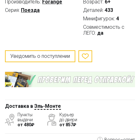
Производитель:
Forange
Возраст:
6+
Серия:
Поезда
Деталей:
433
Минифигурок:
4
Совместимость с
ЛЕГО:
да
Уведомить о поступлении
Доставка в
Эль-Монте
Пункты
Курьер
выдачи
до двери
от 480₽
от 857₽
?
Вопрос–ответ