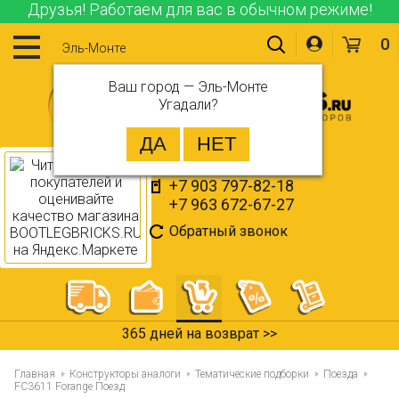
Друзья! Работаем для вас в обычном режиме!
0
Эль-Монте
Ваш город —
Эль-Монте
Угадали?
+7 903 797-82-18
+7 963 672-67-27
Обратный звонок
365 дней на возврат >>
Главная
Конструкторы аналоги
Тематические подборки
Поезда
FC3611 Forange Поезд