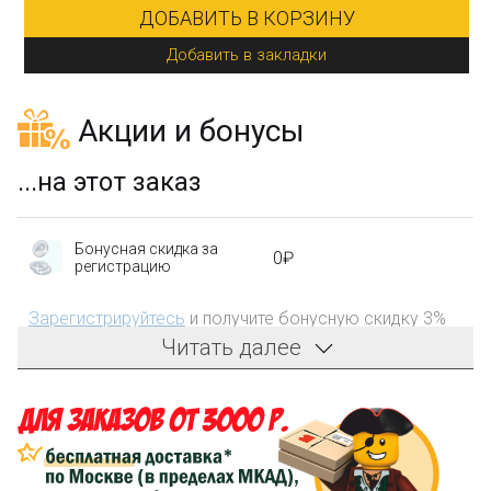
ДОБАВИТЬ В КОРЗИНУ
Добавить в закладки
Акции и бонусы
...на этот заказ
Бонусная скидка за
0₽
регистрацию
Зарегистрируйтесь
и получите бонусную скидку 3%
на первый заказ!
Читать далее
Компенсация части
150₽
затрат на доставку
Сделайте заказ на сумму не менее 3 000₽, оплатите
его на карту Сбербанка и получите 150₽ на