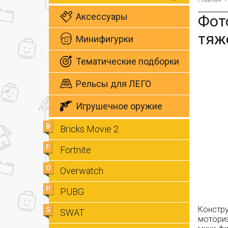
Главная
Аксессуары
Фот
тяже
Минифигурки
Тематические подборки
Рельсы для ЛЕГО
Игрушечное оружие
B
Bricks Movie 2
F
Fortnite
O
Overwatch
P
PUBG
Констру
S
SWAT
моториз