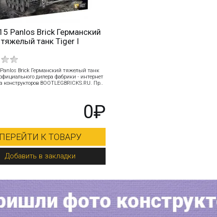
5 Panlos Brick Германский
тяжелый танк Tiger I
 Panlos Brick Германский тяжелый танк
т официального дилера фабрики - интернет
 конструкторов BOOTLEGBRICKS.RU. Пр..
0₽
ПЕРЕЙТИ К ТОВАРУ
Добавить в закладки