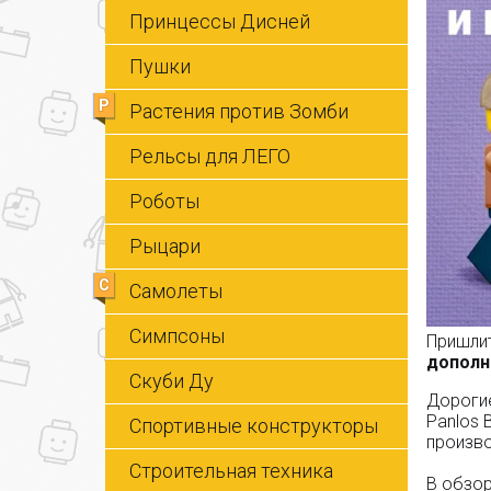
Принцессы Дисней
Пушки
Р
Растения против Зомби
Рельсы для ЛЕГО
Роботы
Рыцари
С
Самолеты
Симпсоны
Пришлит
дополн
Скуби Ду
Дорогие
Panlos 
Спортивные конструкторы
произво
Строительная техника
В обзор