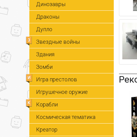
Динозавры
Драконы
Дупло
З
Звездные войны
Здания
Зомби
Рек
И
Игра престолов
Игрушечное оружие
К
Корабли
Космическая тематика
Креатор