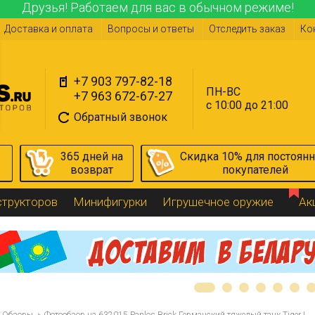
Друзья! Работаем для вас в обычном режиме!
Доставка и оплата
Вопросы и ответы
Отследить заказ
Ко
+7 903 797-82-18
ПН-ВС
+7 963 672-67-27
с 10:00 до 21:00
Обратный звонок
365 дней на
Скидка 10% для постоян
возврат
покупателей
структоров
Минифигурки
Игрушечное оружие
Ак