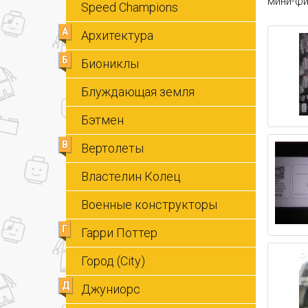
мини-фи
Speed Champions
А
Архитектура
Б
Биониклы
Блуждающая земля
Бэтмен
В
Вертолеты
Властелин Колец
Военные конструкторы
Г
Гарри Поттер
Город (City)
Д
Джуниорс