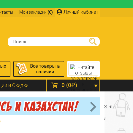
Личный кабинет
нтакты
Мои закладки
(0)
ных
Все товары в
наличии
0
(0₽)
ции и Скидки