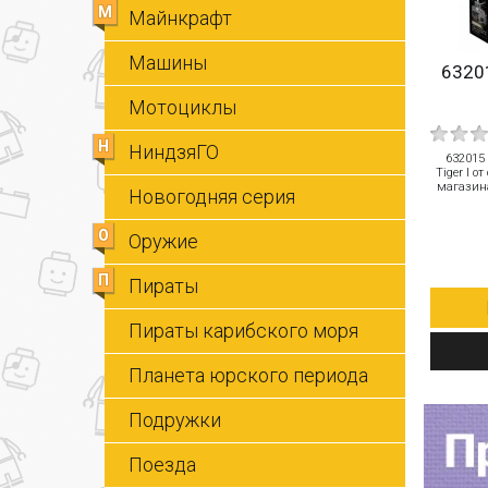
М
Майнкрафт
Машины
63201
Мотоциклы
Н
НиндзяГО
632015
Tiger I о
магазина
Новогодняя серия
О
Оружие
П
Пираты
Пираты карибского моря
Планета юрского периода
Подружки
Поезда