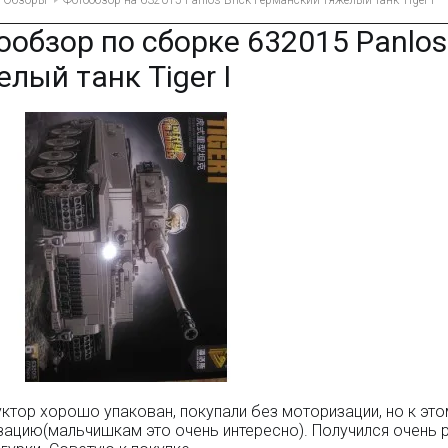
Обзоры
Фотообзор на 632015 Panlos Brick Германский тяжелый танк Tiger I
ообзор по сборке 632015 Panlos
лый танк Tiger I
ктор хорошо упакован, покупали без моторизации, но к эт
ацию(мальчишкам это очень интересно). Получился очень 