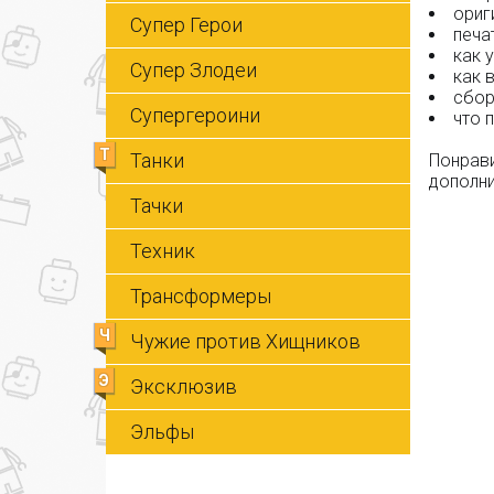
ориг
Супер Герои
печа
как 
Супер Злодеи
как 
сбор
Супергероини
что 
Т
Танки
Понрави
дополни
Тачки
Техник
Трансформеры
Ч
Чужие против Хищников
Э
Эксклюзив
Эльфы