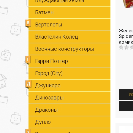
Блуждающая земля
Бэтмен
В
Вертолеты
Желез
Spide
Властелин Колец
комик
Военные конструкторы
Г
Гарри Поттер
Город (City)
Д
Джуниорс
У
Динозавры
Драконы
Дупло
З