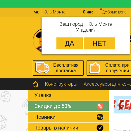
Эль-Монте
О нас
Добрые дела
Ваш город —
Эль-Монте
Угадали?
Бесплатная
Оплата при
доставка
получении
Конструкторы
Аксессуары для кон
Уценка
Скидки до 50%
Новинки
Товары в наличии