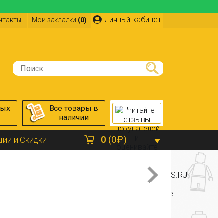
Личный кабинет
нтакты
Мои закладки
(0)
ных
Все товары в
наличии
0
(0₽)
ции и Скидки