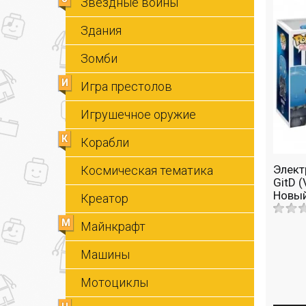
Звездные войны
Здания
Зомби
И
Игра престолов
Игрушечное оружие
К
Корабли
Элект
Космическая тематика
GitD 
Новый
Креатор
напря
М
Майнкрафт
Машины
Мотоциклы