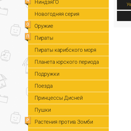
Н
НиндзяГО
У
Новогодняя серия
О
Оружие
П
Пираты
Пираты карибского моря
Планета юрского периода
Подружки
Поезда
Принцессы Дисней
Пушки
Р
Растения против Зомби