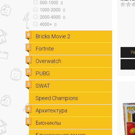
500-1000
0
1000-2000
0
2000-4000
0
4000+
0
B
Bricks Movie 2
F
Fortnite
У
O
Overwatch
P
PUBG
S
SWAT
Speed Champions
А
Архитектура
Б
Биониклы