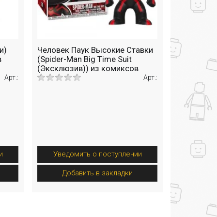
и)
Человек Паук Высокие Ставки
в
(Spider-Man Big Time Suit
(Эксклюзив)) из комиксов
Марвел
Арт.:
Арт.:
и
Уведомить о поступлении
Добавить в закладки