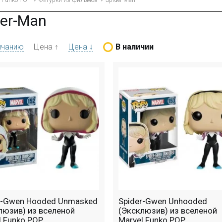
Funko POP
Фигурки из фильмов
Spider-Man
der-Man
лчанию
Цена ↑
Цена ↓
В наличии
r-Gwen Hooded Unmasked
Spider-Gwen Unhooded
люзив) из вселеной
(Эксклюзив) из вселеной
l Funko POP
Marvel Funko POP