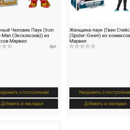
ный Человек Паук (Iron
Женщина-паук (Гвен Стейс
r-Man (Эксклюзив)) из
(Spider-Gwen) из комиксо
сов Марвел
Марвел
Арт.:
ведомить о поступлении
Уведомить о поступлени
Добавить в закладки
Добавить в закладки