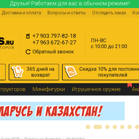
Друзья! Работаем для вас в обычном режиме!
Доставка и оплата
Вопросы и ответы
Отследить заказ
Ко
+7 903 797-82-18
ПН-ВС
+7 963 672-67-27
с 10:00 до 21:00
Обратный звонок
365 дней на
Скидка 10% для постоян
возврат
покупателей
структоров
Минифигурки
Игрушечное оружие
Ак