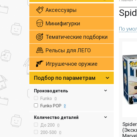
Главная
Аксессуары
Spi
Минифигурки
По умо
Тематические подборки
Рельсы для ЛЕГО
Игрушечное оружие
Подбор по параметрам
Производитель
Funko
0
Funko POP
2
Количество деталей
Spide
До 200
0
(Экск
200-500
0
Marve