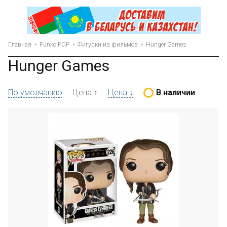
Главная
Funko POP
Фигурки из фильмов
Hunger Games
Hunger Games
По умолчанию
Цена ↑
Цена ↓
В наличии