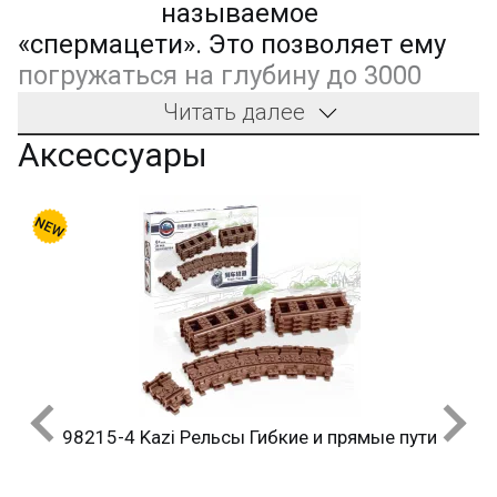
называемое
«спермацети». Это позволяет ему
погружаться на глубину до 3000
метров и оставаться под водой на
Читать далее
срок до двух часов.
Аксессуары
У кашалота есть несколько рекордов. Это самый
крупный зубатый кит и он имеет самый большой рот
среди всех китов. Он может даже проглотить человека
целиком. Тем не менее, люди могут не бояться этого,
потому что его интересует только атакующий кальмар,
из которого он потребляет около 1,5 тонн в день. Его
мозг весит 9,5 килограмма и, следовательно, он
является самым тяжелым среди всех млекопитающих.
Он перемещается по морю, используя эхолокацию. Вы
издалека можете услышать, как он свистнет, скрипит и
стонет под водой.
Интересный факт
98215-4 Kazi Рельсы Гибкие и прямые пути
У кашалота огромная прямоугольная голова, на
которую приходится одна треть длины тела.