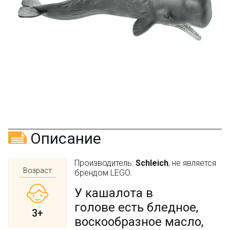
Оставьте отзыв (не менее 50 символов) о товаре
через систему
Яндекс.Маркет
с обязательным
указанием номера и даты заказа в нашем магазине
и получите купон на скидку 150₽
...уже сейчас
Участвуйте в конкурсах и розыгрышах в нашей
группе
ВК
и выигрывайте отличные призы!
Подробные условия всех акций и бонусов...
Описание
Производитель:
Schleich
, не является
Возраст
брендом LEGO.
У кашалота в
голове есть бледное,
3+
воскообразное масло,