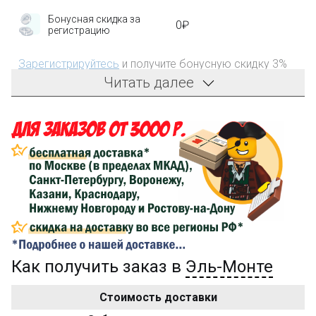
Бонусная скидка за
0₽
регистрацию
Зарегистрируйтесь
и получите бонусную скидку 3%
на первый заказ!
Читать далее
Компенсация части
150₽
затрат на доставку
Сделайте заказ на сумму не менее 3 000₽, оплатите
его на карту Сбербанка и получите 150₽ на
компенсацию доставки.
...на следующий заказ
Как получить заказ в
Эль-Монте
Золотая скидка
10%
персональная
Стоимость доставки
После того, как сумма Ваших заказов превысит