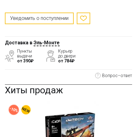
Уведомить о поступлении
Доставка в
Эль-Монте
Пункты
Курьер
выдачи
до двери
от 390₽
от 784₽
?
Вопрос–ответ
Хиты продаж
-10%