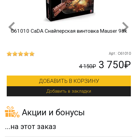
C61010 CaDA Снайперская винтовка Mauser 98k
215
Арт.: C61010
₽
3 750₽
4 150₽
ДОБАВИТЬ В КОРЗИНУ
Добавить в закладки
Акции и бонусы
...на этот заказ