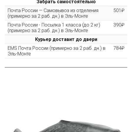
Забрать самостоятельно
3000 рублей, Вы получите постоянную скидку на все
повторные заказы - 10%
Почта России — Самовывоз из отделения
501₽
(примерно за 2 раб. дн.) в Эль-Монте
Почта России - Посылка 1 класса (до 2 кг)
390₽
Скидка за обзор
до 10%
(фото сборки)
(примерно за 2 раб. дн.) в Эль-Монте
Курьер доставит до двери
Пришлите фото поэтапной сборки купленного
EMS Почта России (примерно за 2 раб. дн.) в
784₽
конструктора и получите дополнительную скидку
Эль-Монте
10% при покупке следующего набора (не дороже 10
000 рублей).
Скидка за отзыв
до 100₽
на нашем сайте
Оставьте отзыв (не менее 50 символов) о товаре на
нашем сайте и получите купон на скидку 50₽ за
текстовый отзыв или 100₽ за отзыв с фото.
Скидка за отзыв
150₽
на Яндекс.Маркете