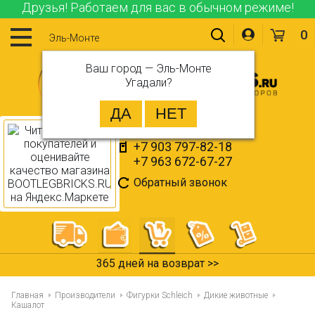
Друзья! Работаем для вас в обычном режиме!
0
Эль-Монте
Ваш город —
Эль-Монте
Угадали?
+7 903 797-82-18
+7 963 672-67-27
Обратный звонок
365 дней на возврат >>
Главная
Производители
Фигурки Schleich
Дикие животные
Кашалот