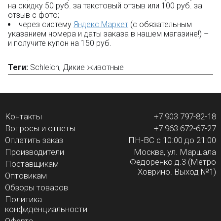
на скидку 50 руб. за текстовый отзыв или 100 руб. за
отзыв с фото;
через систему
Яндекс.Маркет
(с обязательным
указанием номера и даты заказа в нашем магазине!) –
и получите купон на 150 руб.
Теги:
Schleich
,
Дикие животные
Контакты
+7 903 797-82-18
Вопросы и ответы
+7 963 672-67-27
Оплатить заказ
ПН-ВС с 10:00 до 21:00
Производители
Москва, ул. Маршала
Федоренко д.3 (Метро
Поставщикам
Ховрино. Выход №1)
Оптовикам
Обзоры товаров
Политика
конфиденциальности