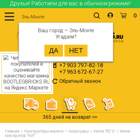
Друзья! Работаем для вас в обычном режиме!
0
Эль-Монте
Ваш город —
Эль-Монте
Угадали?
+7 903 797-82-18
+7 963 672-67-27
Обратный звонок
365 дней на возврат >>
Главная
Конструкторы аналоги
Аксессуары
Кепки ЛЕГО
Кепка-
конструктор "Кот"