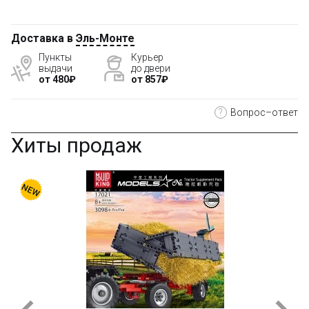
Доставка в
Эль-Монте
Пункты
Курьер
выдачи
до двери
от 480₽
от 857₽
?
Вопрос–ответ
Хиты продаж