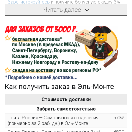
Зарегистрируйтесь
и получите бонусную скидку 3%
на первый заказ!
Читать далее
Компенсация части
150₽
затрат на доставку
Сделайте заказ на сумму не менее 3 000₽, оплатите
его на карту Сбербанка и получите 150₽ на
компенсацию доставки.
...на следующий заказ
Как получить заказ в
Эль-Монте
Золотая скидка
10%
персональная
Стоимость доставки
После того, как сумма Ваших заказов превысит
Забрать самостоятельно
3000 рублей, Вы получите постоянную скидку на все
повторные заказы - 10%
Почта России — Самовывоз из отделения
573₽
(примерно за 2 раб. дн.) в Эль-Монте
Скидка за обзор