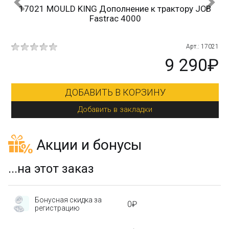
17021 MOULD KING Дополнение к трактору JCB
Fastrac 4000
215
Арт.: 17021
₽
9 290₽
ДОБАВИТЬ В КОРЗИНУ
Добавить в закладки
Акции и бонусы
...на этот заказ
Бонусная скидка за
0₽
регистрацию