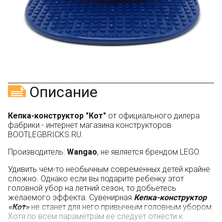
указанием номера и даты заказа в нашем магазине
и получите купон на скидку 150₽
...уже сейчас
Участвуйте в конкурсах и розыгрышах в нашей
группе
ВК
и выигрывайте отличные призы!
Подробные условия всех акций и бонусов...
Описание
Кепка-конструктор "Кот"
от официального дилера
фабрики - интернет магазина конструкторов
BOOTLEGBRICKS.RU.
Производитель:
Wangao
, не является брендом LEGO.
Удивить чем-то необычным современных детей крайне
сложно. Однако если вы подарите ребенку этот
головной убор на летний сезон, то добьетесь
желаемого эффекта. Сувенирная
Кепка-конструктор
«Кот»
не станет для него привычным головным убором.
Хотя по всем параметрам ее следует отнести к