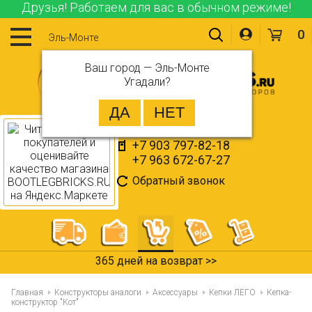
Друзья! Работаем для вас в обычном режиме!
0
Эль-Монте
Ваш город —
Эль-Монте
Угадали?
+7 903 797-82-18
+7 963 672-67-27
Обратный звонок
365 дней на возврат >>
Главная
Конструкторы аналоги
Аксессуары
Кепки ЛЕГО
Кепка-
конструктор "Кот"