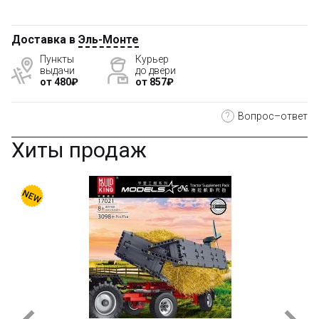
Доставка в
Эль-Монте
Пункты
Курьер
выдачи
до двери
от 480₽
от 857₽
?
Вопрос–ответ
Хиты продаж