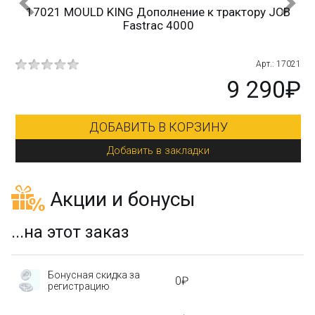
17021 MOULD KING Дополнение к трактору JCB
Fastrac 4000
215
Арт.: 17021
₽
9 290₽
ДОБАВИТЬ В КОРЗИНУ
Добавить в закладки
Акции и бонусы
...на этот заказ
Бонусная скидка за
0₽
регистрацию