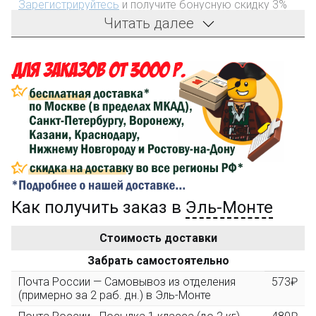
Зарегистрируйтесь
и получите бонусную скидку 3%
на первый заказ!
Читать далее
Компенсация части
150₽
затрат на доставку
Сделайте заказ на сумму не менее 3 000₽, оплатите
его на карту Сбербанка и получите 150₽ на
компенсацию доставки.
...на следующий заказ
Как получить заказ в
Эль-Монте
Золотая скидка
10%
персональная
Стоимость доставки
После того, как сумма Ваших заказов превысит
Забрать самостоятельно
3000 рублей, Вы получите постоянную скидку на все
повторные заказы - 10%
Почта России — Самовывоз из отделения
573₽
(примерно за 2 раб. дн.) в Эль-Монте
Скидка за обзор