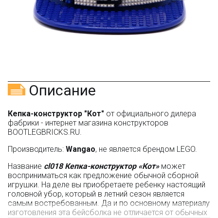
указанием номера и даты заказа в нашем магазине
и получите купон на скидку 150₽
...уже сейчас
Участвуйте в конкурсах и розыгрышах в нашей
группе
ВК
и выигрывайте отличные призы!
Подробные условия всех акций и бонусов...
Описание
Кепка-конструктор "Кот"
от официального дилера
фабрики - интернет магазина конструкторов
BOOTLEGBRICKS.RU.
Производитель:
Wangao
, не является брендом LEGO.
Название
cl018 Кепка-конструктор «Кот»
может
восприниматься как предложение обычной сборной
игрушки. На деле вы приобретаете ребенку настоящий
головной убор, который в летний сезон является
самым востребованным. Да и по основному материалу
изготовления эта бейсболка не отличается от обычных