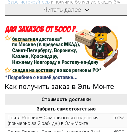
Зарегистрируйтесь
и получите бонусную скидку 3%
на первый заказ!
Читать далее
Компенсация части
150₽
затрат на доставку
Сделайте заказ на сумму не менее 3 000₽, оплатите
его на карту Сбербанка и получите 150₽ на
компенсацию доставки.
...на следующий заказ
Как получить заказ в
Эль-Монте
Золотая скидка
10%
персональная
Стоимость доставки
После того, как сумма Ваших заказов превысит
Забрать самостоятельно
3000 рублей, Вы получите постоянную скидку на все
повторные заказы - 10%
Почта России — Самовывоз из отделения
573₽
(примерно за 2 раб. дн.) в Эль-Монте
Скидка за обзор