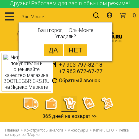
Друзья! Работаем для вас в обычном режиме!
0
Эль-Монте
Ваш город —
Эль-Монте
Угадали?
+7 903 797-82-18
+7 963 672-67-27
Обратный звонок
365 дней на возврат >>
Главная
Конструкторы аналоги
Аксессуары
Кепки ЛЕГО
Кепка-
конструктор "Марио"