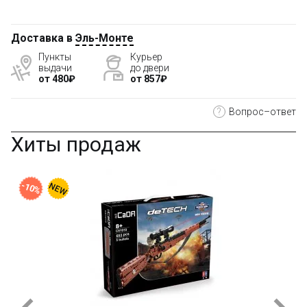
Доставка в
Эль-Монте
Пункты
Курьер
выдачи
до двери
от 480₽
от 857₽
?
Вопрос–ответ
Хиты продаж
-10%