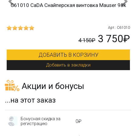
C61010 CaDA Снайперская винтовка Mauser 98k
215
Арт.: C61010
₽
3 750₽
4 150₽
ДОБАВИТЬ В КОРЗИНУ
Добавить в закладки
Акции и бонусы
...на этот заказ
Бонусная скидка за
0₽
регистрацию