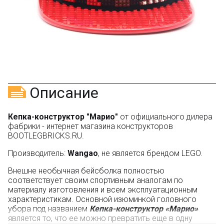
указанием номера и даты заказа в нашем магазине
и получите купон на скидку 150₽
...уже сейчас
Участвуйте в конкурсах и розыгрышах в нашей
группе
ВК
и выигрывайте отличные призы!
Подробные условия всех акций и бонусов...
Описание
Кепка-конструктор "Марио"
от официального дилера
фабрики - интернет магазина конструкторов
BOOTLEGBRICKS.RU.
Производитель:
Wangao
, не является брендом LEGO.
Внешне необычная бейсболка полностью
соответствует своим спортивным аналогам по
материалу изготовления и всем эксплуатационным
характеристикам. Основной изюминкой головного
убора под названием
Кепка-конструктор «Марио»
является то, что ее можно превратить еще в одну