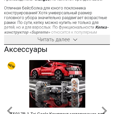
Отличная бейсболка для юного поклонника
конструирования! Хотя универсальный размер
головного убора значительно раздвигает возрастные
рамки. По сути, кепку можно купить не только для
детей, но и для взрослых. По функциональности
Кепка-
конструктор «Supreme»
относится к популярным
спортивным бейсболкам. Она изготовлена из
Читать далее
соответствующих евростандартам материалов:
Аксессуары
купол сшит из плотной ткани на основе хлопка;
оснащен вентиляционными отверстиями,
обеспечивающими комфортную эксплуатацию.
Из безопасного для здоровья пластика сделан и
козырек. Этот элемент придает головному убору
главную особенность – его поверхность представляет
собой площадку для сборки конструкций.
Производитель - фабрика Wangao (не LEGO). Компания
производит качественные конструкторы. Детали имеют
универсальные размеры и совместимы с
конструкторами других оригинальных брендов.