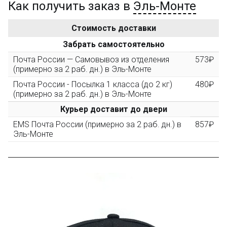
Как получить заказ в
Эль-Монте
Золотая скидка
10%
персональная
Стоимость доставки
После того, как сумма Ваших заказов превысит
Забрать самостоятельно
3000 рублей, Вы получите постоянную скидку на все
повторные заказы - 10%
Почта России — Самовывоз из отделения
573₽
(примерно за 2 раб. дн.) в Эль-Монте
Почта России - Посылка 1 класса (до 2 кг)
480₽
Скидка за обзор
до 10%
(фото сборки)
(примерно за 2 раб. дн.) в Эль-Монте
Курьер доставит до двери
Пришлите фото поэтапной сборки купленного
EMS Почта России (примерно за 2 раб. дн.) в
857₽
конструктора и получите дополнительную скидку
Эль-Монте
10% при покупке следующего набора (не дороже 10
000 рублей).
Скидка за отзыв
до 100₽
на нашем сайте
Оставьте отзыв (не менее 50 символов) о товаре на
нашем сайте и получите купон на скидку 50₽ за