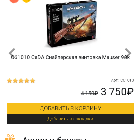
C61010 CaDA Снайперская винтовка Mauser 98k
215
Арт.: C61010
₽
3 750₽
4 150₽
ДОБАВИТЬ В КОРЗИНУ
Добавить в закладки