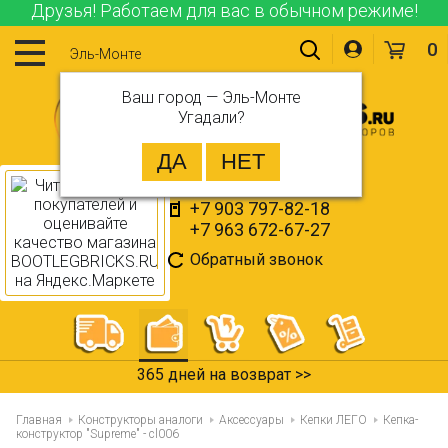
Друзья! Работаем для вас в обычном режиме!
0
Эль-Монте
Ваш город —
Эль-Монте
Угадали?
+7 903 797-82-18
+7 963 672-67-27
Обратный звонок
365 дней на возврат >>
Главная
Конструкторы аналоги
Аксессуары
Кепки ЛЕГО
Кепка-
конструктор "Supreme" - cl006