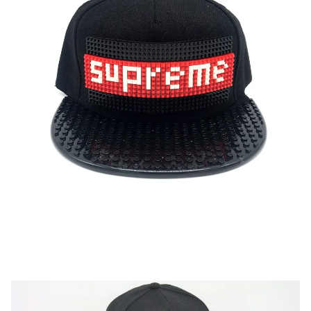
текстовый отзыв или 100₽ за отзыв с фото.
Скидка за отзыв
150₽
на Яндекс.Маркете
Оставьте отзыв (не менее 50 символов) о товаре
через систему
Яндекс.Маркет
с обязательным
указанием номера и даты заказа в нашем магазине
и получите купон на скидку 150₽
...уже сейчас
Участвуйте в конкурсах и розыгрышах в нашей
группе
ВК
и выигрывайте отличные призы!
Подробные условия всех акций и бонусов...