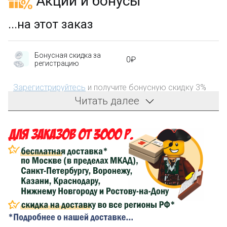
Акции и бонусы
...на этот заказ
Бонусная скидка за
0₽
регистрацию
Зарегистрируйтесь
и получите бонусную скидку 3%
на первый заказ!
Читать далее
Компенсация части
150₽
затрат на доставку
Сделайте заказ на сумму не менее 3 000₽, оплатите
его на карту Сбербанка и получите 150₽ на
компенсацию доставки.
...на следующий заказ