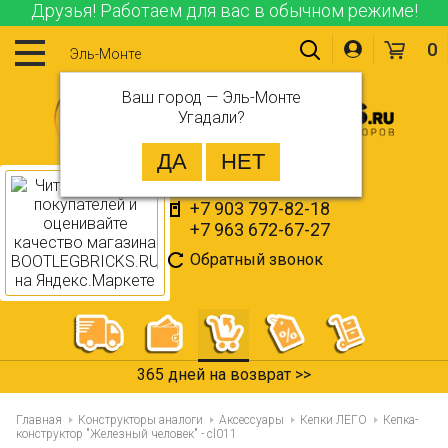
Друзья! Работаем для вас в обычном режиме!
0
Эль-Монте
Ваш город —
Эль-Монте
Угадали?
+7 903 797-82-18
+7 963 672-67-27
Обратный звонок
365 дней на возврат >>
Главная
Конструкторы аналоги
Аксессуары
Кепки ЛЕГО
Кепка-
конструктор "Железный человек" - cl011