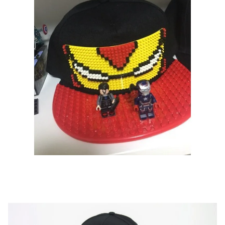
текстовый отзыв или 100₽ за отзыв с фото.
Скидка за отзыв
150₽
на Яндекс.Маркете
Оставьте отзыв (не менее 50 символов) о товаре
через систему
Яндекс.Маркет
с обязательным
указанием номера и даты заказа в нашем магазине
и получите купон на скидку 150₽
...уже сейчас
Участвуйте в конкурсах и розыгрышах в нашей
группе
ВК
и выигрывайте отличные призы!
Подробные условия всех акций и бонусов...