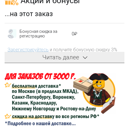
Акции и бонусы
...на этот заказ
Бонусная скидка за
0₽
регистрацию
Зарегистрируйтесь
и получите бонусную скидку 3%
на первый заказ!
Читать далее
Компенсация части
150₽
затрат на доставку
Сделайте заказ на сумму не менее 3 000₽, оплатите
его на карту Сбербанка и получите 150₽ на
компенсацию доставки.
...на следующий заказ