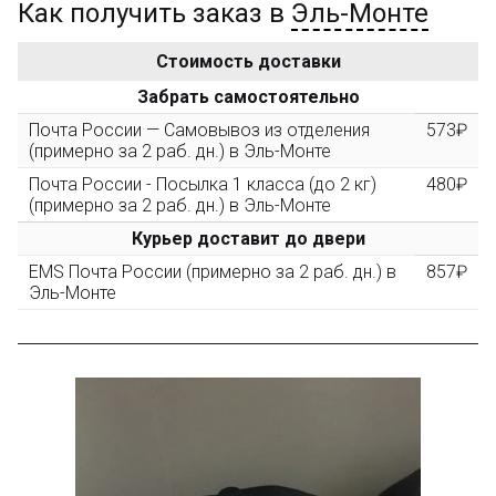
Как получить заказ в
Эль-Монте
Золотая скидка
10%
персональная
Стоимость доставки
После того, как сумма Ваших заказов превысит
Забрать самостоятельно
3000 рублей, Вы получите постоянную скидку на все
повторные заказы - 10%
Почта России — Самовывоз из отделения
573₽
(примерно за 2 раб. дн.) в Эль-Монте
Почта России - Посылка 1 класса (до 2 кг)
480₽
Скидка за обзор
до 10%
(фото сборки)
(примерно за 2 раб. дн.) в Эль-Монте
Курьер доставит до двери
Пришлите фото поэтапной сборки купленного
EMS Почта России (примерно за 2 раб. дн.) в
857₽
конструктора и получите дополнительную скидку
Эль-Монте
10% при покупке следующего набора (не дороже 10
000 рублей).
Скидка за отзыв
до 100₽
на нашем сайте
Оставьте отзыв (не менее 50 символов) о товаре на
нашем сайте и получите купон на скидку 50₽ за