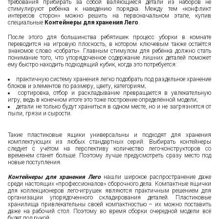
требования прибирать за собой валяющиеся детали из наборов не
стимулируют ребёнка к наведению порядка. Между тем «конфликт
интересов сторон» можно решить на первоначальном этапе, купив
специальные
Контейнеры для хранения Лего
.
После этого для большинства ребятишек процесс уборки в комнате
переводится на игровую плоскость, в котором ключевым также остаётся
знакомое слово «собрать». Главным стимулом для ребёнка должно стать
понимание того, что упорядоченное содержание лишних деталей поможет
ему быстро находить подходящий кубик, когда это потребуется:
практичную систему хранения легко подобрать под раздельное хранение
блоков и элементов по размеру, цвету, категориям;
сортировка, отбор и раскладывание превращается в увлекательную
игру, ведь в конечном итоге это тоже построение определённой модели;
детали не только будут храниться в одном месте, но и не загрязнятся от
пыли, грязи и сырости.
Такие пластиковые ящики универсальны и подходят для хранения
комплектующих из любых стандартных серий. Выбирать контейнеры
следует с учётом на перспективу количество лего-конструкторов со
временем станет больше. Поэтому лучше предусмотреть сразу место под
новые поступления.
Контейнеры для хранения Лего
нашли широкое распространение даже
среди настоящих «профессионалов» сборочного дела. Компактные ящички
для коллекционеров лего-игрушек являются практичным решением для
организации упорядоченного складирования деталей. Пластиковые
хранилища привлекательны своей компактностью – их можно поставить
даже на рабочий стол. Поэтому во время сборки очередной модели всё
будет под рукой.