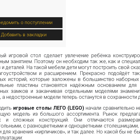
ведомить о поступлении
Добавить в закладки
ный игровой стол сделает увлечение ребёнка конструир
ным занятием. Поэтому он необходим так же, как и специа
 и деталей. На такой мебели дети могут построить свой ск
агоустройством и расширением. Прекрасно подойдёт так
ых историй, которые заложены в большинство наборных 
ельные пластины становятся надёжным основанием для 
ных замков и заканчивая отдельными моделями знаменит
 а недостроенные модели теперь останутся в сохранности 
одить
игровые столы ЛЕГО (
LEGO
)
начали сравнительно н
ящую модель из большого ассортимента. Рынок предлаг
х и сложных конструкций. Они отличаются размер
гольными, с разноцветными и одноцветными столешницами,
 для хранения «кирпичиков», и так далее. Но какой бы не 
плуатации: