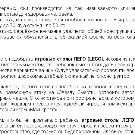
первых, они производятся из так называемого «пище
ностью для здоровья человека;
торых, материал отличается особой прочностью – игров
 до 70 кг, а стулья ‑ до 50 кг;
етьих, серьёзное внимание уделяется общей конструкции 
атывается обязательно в обтекаемой форме на всех опа
ете подобрать
игровые столы ЛЕГО (
LEGO
), исходя из 
компактным местом, где ребёнок сможет создать свой стр
стве вариантов за ним будут увлекательно проводить вре
строится широкомасштабный сюжетный лего-конструктор.
ладелец такого стола способен на игровой поверхно
в, развернуть атаку на «Звезду Смерти», устроить автог
рных машин. Столик становится пространством, в которо
чный плацдарм превратится подобный игровой комплект 
ерной игры «Майнкрафт».
м, что бы ни привлекало ребёнка,
игровые столы ЛЕГО
ельный мир развивающих конструкторов и превратиться в н
пространство, где только он будет хозяином. Здесь он стан