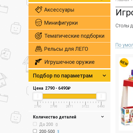
Главная
Аксессуары
Игр
Минифигурки
Столы д
Тематические подборки
По умо
Рельсы для ЛЕГО
Игрушечное оружие
Подбор по параметрам
Цена
2790
-
6490
₽
2790
2798
2871
3122
6490
Количество деталей
До 200
0
200-500
1