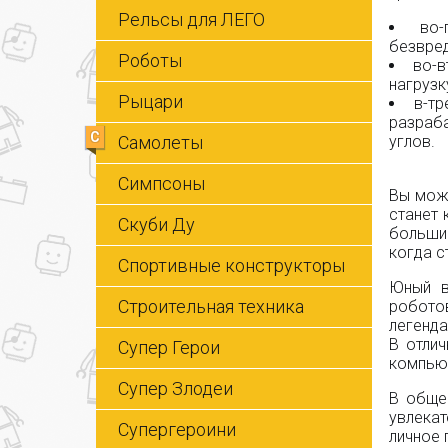
Рельсы для ЛЕГО
во-
безвред
Роботы
во-в
нагрузку
Рыцари
в-тр
разраб
С
углов.
Самолеты
Симпсоны
Вы мож
станет 
Скуби Ду
большин
когда 
Спортивные конструкторы
Юный в
Строительная техника
робото
легенда
В отли
Супер Герои
компьют
Супер Злодеи
В обще
увлекат
Супергероини
личное 