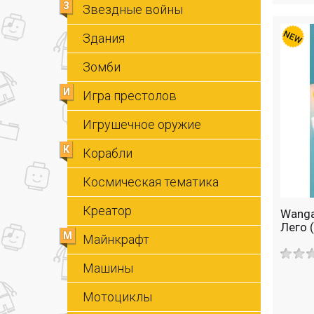
З
Звездные войны
Здания
Зомби
И
Игра престолов
Игрушечное оружие
К
Корабли
Космическая тематика
Креатор
Wanga
Лего 
М
Майнкрафт
Машины
Мотоциклы