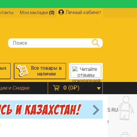
Личный кабинет
нтакты
Мои закладки
(0)
ных
Все товары в
наличии
0
(0₽)
ции и Скидки