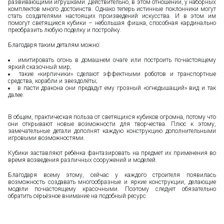
развивающими игрушками. Действительно, в этом отношении, у наборных
комплектов много достоинств. Однако теперь истинные поклонники могут
стать создателями настоящих произведений искусства. И в этом им
помогут светящиеся кубики – небольшая фишка, способная кардинально
преобразить любую поделку и постройку.
Благодаря таким деталям можно:
имитировать огонь в домашнем очаге или построить по-настоящему
яркий сказочный мир;
такие «кирпичики» сделают эффектными роботов и транспортные
средства, корабли и звездолёты;
в пасти дракона они предадут ему грозный «огнедышащий» вид и так
далее.
В общем, практическая польза от светящихся кубиков огромна, потому что
они открывают новые возможности для творчества. Плюс к этому,
замечательные детали дополнят каждую конструкцию дополнительными
игровыми возможностями.
Кубики заставляют ребёнка фантазировать на предмет их применения во
время возведения различных сооружений и моделей.
Благодаря всему этому, сейчас у каждого строителя появилась
возможность создавать многообразные и яркие конструкции, делающие
модели по-настоящему красочными. Поэтому следует обязательно
обратить сёрьёзное внимание на подобный ресурс.