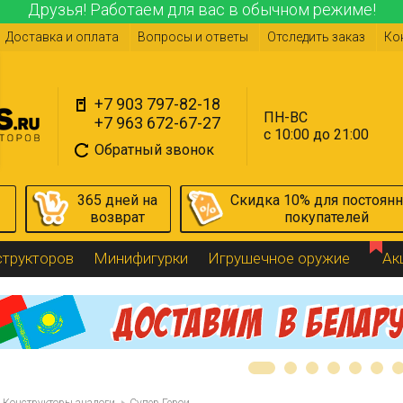
Друзья! Работаем для вас в обычном режиме!
Доставка и оплата
Вопросы и ответы
Отследить заказ
Ко
+7 903 797-82-18
ПН-ВС
+7 963 672-67-27
с 10:00 до 21:00
Обратный звонок
365 дней на
Скидка 10% для постоян
возврат
покупателей
структоров
Минифигурки
Игрушечное оружие
Ак