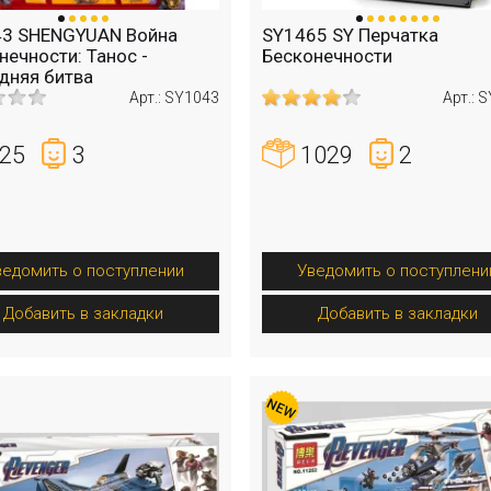
43 SHENGYUAN Война
SY1465 SY Перчатка
нечности: Танос -
Бесконечности
дняя битва
Арт.: SY1043
Арт.: 
25
3
1029
2
ведомить о поступлении
Уведомить о поступлени
Добавить в закладки
Добавить в закладки