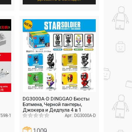
DG3000A-D DINGGAO Бюсты
Бэтмена, Черной пантеры,
Джокера и Дедпула 4 в 1
7598-1
Арт.: DG3000A-D
1009