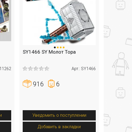
SY1466 SY Молот Тора
 11262
Арт.: SY1466
916
6
и
Уведомить о поступлении
Добавить в закладки