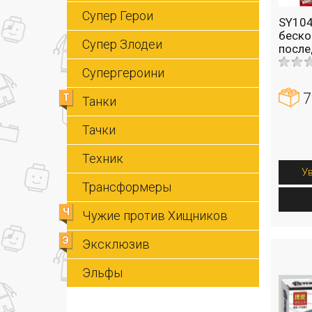
Супер Герои
SY10
беско
Супер Злодеи
после
Супергероини
7
Т
Танки
Тачки
Техник
У
Трансформеры
Ч
Чужие против Хищников
Э
Эксклюзив
Эльфы