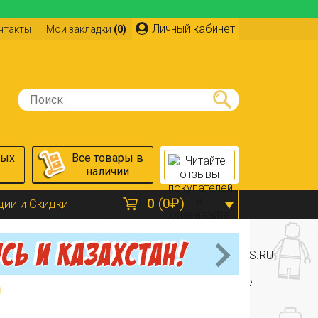
Личный кабинет
нтакты
Мои закладки
(0)
ных
Все товары в
наличии
0
(0₽)
ции и Скидки