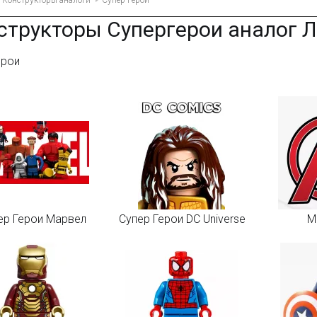
Конструкторы аналоги
Супер Герои
структоры Супергерои аналог Л
ерои
ер Герои Марвел
Супер Герои DC Universe
М