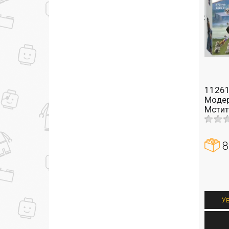
11261
Модер
Мстит
8
У