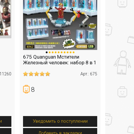
675 Quanguan Мстители
Железный человек: набор 8 в 1
 11260
Арт.: 675
8
и
Уведомить о поступлении
Добавить в закладки