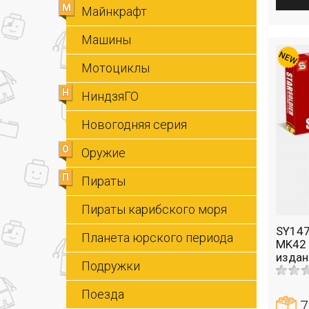
М
Майнкрафт
Машины
Мотоциклы
Н
НиндзяГО
Новогодняя серия
О
Оружие
П
Пираты
Пираты карибского моря
SY147
Планета юрского периода
MK42 
издан
Подружки
Поезда
7