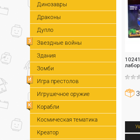
Динозавры
Драконы
Дупло
З
Звездные войны
Здания
10241
лабо
Зомби
И
Игра престолов
3
Игрушечное оружие
К
Корабли
Космическая тематика
У
Креатор