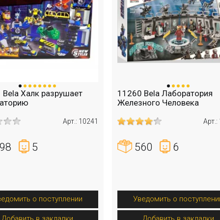
 Bela Халк разрушает
11260 Bela Лаборатория
раторию
Железного Человека
Арт.: 10241
Арт.:
98
5
560
6
ведомить о поступлении
Уведомить о поступлени
Добавить в закладки
Добавить в закладки