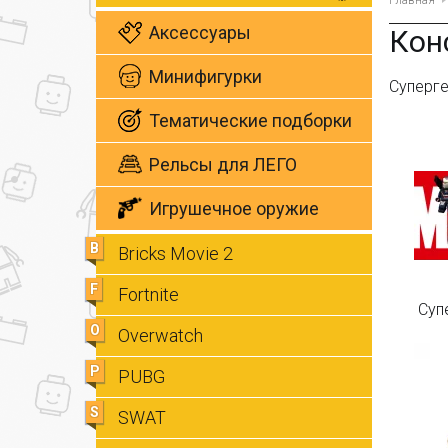
Главная
Аксессуары
Кон
Минифигурки
Суперг
Тематические подборки
Рельсы для ЛЕГО
Игрушечное оружие
B
Bricks Movie 2
F
Fortnite
Суп
O
Overwatch
P
PUBG
S
SWAT