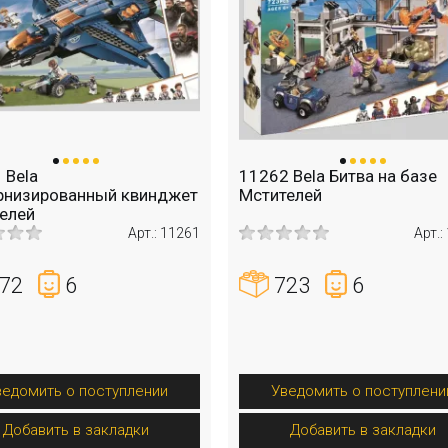
 Bela
11262 Bela Битва на базе
низированный квинджет
Мстителей
елей
Арт.: 11261
Арт.:
72
6
723
6
ведомить о поступлении
Уведомить о поступлени
Добавить в закладки
Добавить в закладки