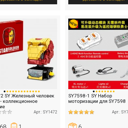
2 SY Железный человек
SY7598-1 SY Набор
- коллекционное
моторизации для SY7598
ие
Арт.: SY1472
Арт.: SY
68
1
6