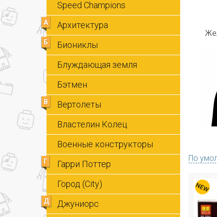
Speed Champions
А
Архитектура
Же
Б
Биониклы
Блуждающая земля
Бэтмен
В
Вертолеты
Властелин Колец
Военные конструкторы
По умо
Г
Гарри Поттер
Город (City)
Д
Джуниорс