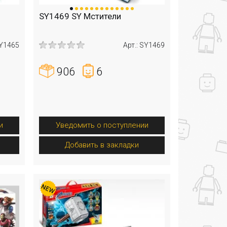
SY1469 SY Мстители
SY1465
Арт.: SY1469
906
6
и
Уведомить о поступлении
Добавить в закладки