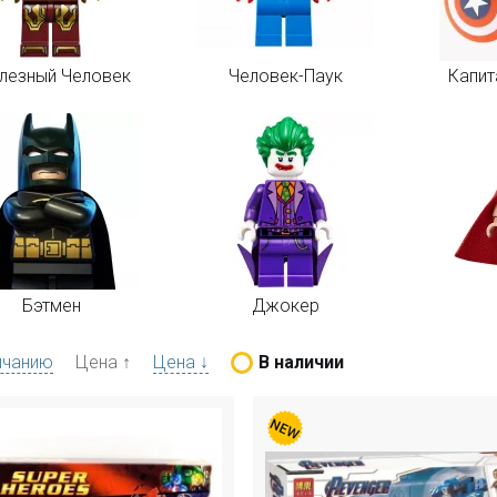
лезный Человек
Человек-Паук
Капит
Бэтмен
Джокер
лчанию
Цена ↑
Цена ↓
В наличии