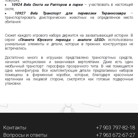
ловушку;
10924 Bela Охота на Рапторов в парке
– участвовать в настоящей
охоте;
10927 Bela Транспорт для перевозки Тираннозавра
–
транспортировать доисторических животных на определённое место
обитания.
Сюжет каждого игрового набора держится на захватывающей истории. В
серии
«Планета Юрского периода ‑ аналоги LEGO»
использованы
уникальные элементы и детали, которые в прежних конструкторах не
встречались.
Достаточно много в игрушках представлено транспортных средств,
начиная мотоциклами и заканчивая вертолётами. Даже есть один
необычный транспорт: гиросфера прозрачного типа. В неё помещается
одна минифигурка. Все комплектующие детали предлагаемых наборов
помещены в фирменные коробки, которые, благодаря красочным
картинкам на лицевой стороне, смотрятся как готовые подарочные
упаковки.
Контакты
+7 903 797-82-18
Вопросы и ответы
+7 963 672-67-27