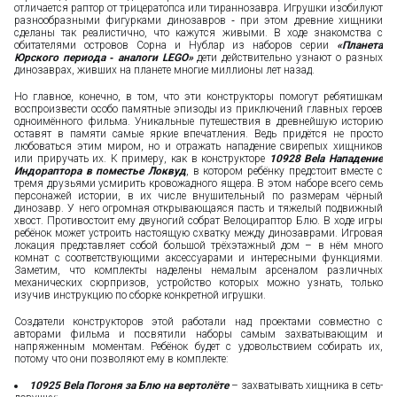
отличается раптор от трицератопса или тираннозавра. Игрушки изобилуют
разнообразными фигурками динозавров ‑ при этом древние хищники
сделаны так реалистично, что кажутся живыми. В ходе знакомства с
обитателями островов Сорна и Нублар из наборов серии
«Планета
Юрского периода ‑ аналоги LEGO»
дети действительно узнают о разных
динозаврах, живших на планете многие миллионы лет назад.
Но главное, конечно, в том, что эти конструкторы помогут ребятишкам
воспроизвести особо памятные эпизоды из приключений главных героев
одноимённого фильма. Уникальные путешествия в древнейшую историю
оставят в памяти самые яркие впечатления. Ведь придётся не просто
любоваться этим миром, но и отражать нападение свирепых хищников
или приручать их. К примеру, как в конструкторе
10928 Bela Нападение
Индораптора в поместье Локвуд
, в котором ребёнку предстоит вместе с
тремя друзьями усмирить кровожадного ящера. В этом наборе всего семь
персонажей истории, в их числе внушительный по размерам чёрный
динозавр. У него огромная открывающаяся пасть и тяжелый подвижный
хвост. Противостоит ему двуногий собрат Велоцираптор Блю. В ходе игры
ребёнок может устроить настоящую схватку между динозаврами. Игровая
локация представляет собой большой трёхэтажный дом – в нём много
комнат с соответствующими аксессуарами и интересными функциями.
Заметим, что комплекты наделены немалым арсеналом различных
механических сюрпризов, устройство которых можно узнать, только
изучив инструкцию по сборке конкретной игрушки.
Создатели конструкторов этой работали над проектами совместно с
авторами фильма и посвятили наборы самым захватывающим и
напряженным моментам. Ребёнок будет с удовольствием собирать их,
потому что они позволяют ему в комплекте:
10925 Bela Погоня за Блю на вертолёте
– захватывать хищника в сеть-