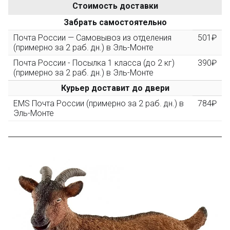
Стоимость доставки
После того, как сумма Ваших заказов превысит
Забрать самостоятельно
3000 рублей, Вы получите постоянную скидку на все
повторные заказы - 10%
Почта России — Самовывоз из отделения
501₽
(примерно за 2 раб. дн.) в Эль-Монте
Почта России - Посылка 1 класса (до 2 кг)
390₽
Скидка за обзор
до 10%
(фото сборки)
(примерно за 2 раб. дн.) в Эль-Монте
Курьер доставит до двери
Пришлите фото поэтапной сборки купленного
EMS Почта России (примерно за 2 раб. дн.) в
784₽
конструктора и получите дополнительную скидку
Эль-Монте
10% при покупке следующего набора (не дороже 10
000 рублей).
Скидка за отзыв
до 100₽
на нашем сайте
Оставьте отзыв (не менее 50 символов) о товаре на
нашем сайте и получите купон на скидку 50₽ за
текстовый отзыв или 100₽ за отзыв с фото.