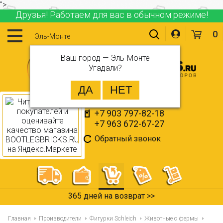
">
Друзья! Работаем для вас в обычном режиме!
0
Эль-Монте
Ваш город —
Эль-Монте
Угадали?
+7 903 797-82-18
+7 963 672-67-27
Обратный звонок
365 дней на возврат >>
Главная
Производители
Фигурки Schleich
Животные с фермы