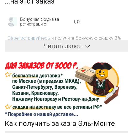
...на этот заказ
Бонусная скидка за
0₽
регистрацию
Зарегистрируйтесь
и получите бонусную скидку 3%
на первый заказ!
Читать далее
Компенсация части
150₽
затрат на доставку
Сделайте заказ на сумму не менее 3 000₽, оплатите
его на карту Сбербанка и получите 150₽ на
компенсацию доставки.
...на следующий заказ
Как получить заказ в
Эль-Монте
Золотая скидка
10%
персональная