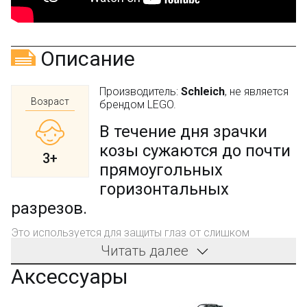
Описание
Производитель:
Schleich
, не является
Возраст
брендом LEGO.
В течение дня зрачки
козы сужаются до почти
3+
прямоугольных
горизонтальных
разрезов.
Это используется для защиты глаз от слишком
большого количества солнечного света. С их
Читать далее
широкими зрачками они имеют широкое поле зрения
Аксессуары
320-340 градусов и могут быстро распознавать
появление хищников, например волков.