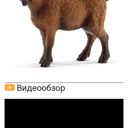
Скидка за отзыв
150₽
на Яндекс.Маркете
Оставьте отзыв (не менее 50 символов) о товаре
через систему
Яндекс.Маркет
с обязательным
указанием номера и даты заказа в нашем магазине
и получите купон на скидку 150₽
...уже сейчас
Участвуйте в конкурсах и розыгрышах в нашей
группе
ВК
и выигрывайте отличные призы!
Подробные условия всех акций и бонусов...
Видеообзор