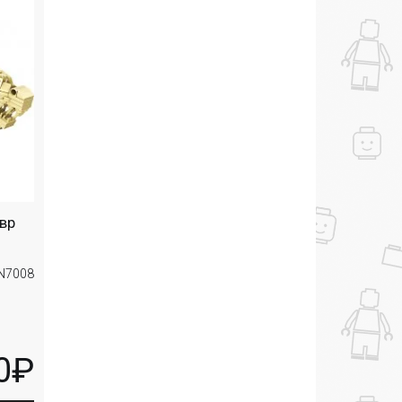
вр
LN7008
0₽