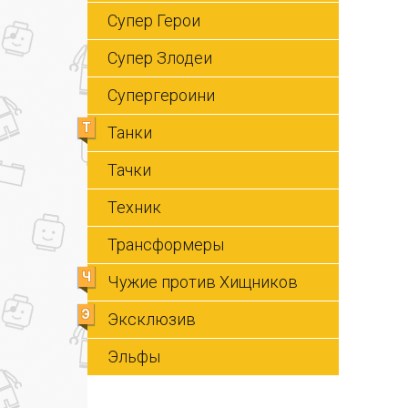
Супер Герои
Супер Злодеи
Супергероини
Т
Танки
Тачки
Техник
Трансформеры
Ч
Чужие против Хищников
Э
Эксклюзив
Эльфы