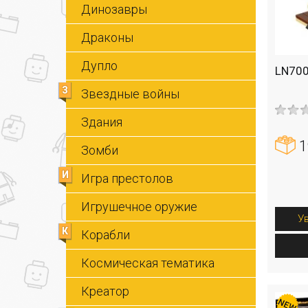
Динозавры
Драконы
Дупло
LN700
З
Звездные войны
Здания
1
Зомби
И
Игра престолов
Игрушечное оружие
У
К
Корабли
Космическая тематика
Креатор