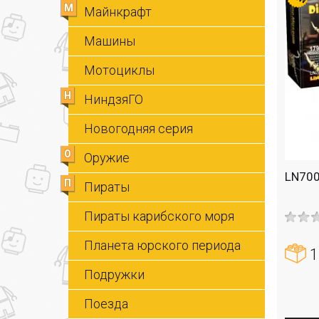
М
Майнкрафт
Машины
Мотоциклы
Н
НиндзяГО
Новогодняя серия
О
Оружие
LN700
П
Пираты
Пираты карибского моря
Планета юрского периода
1
Подружки
Поезда