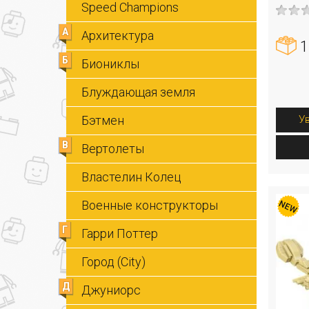
Speed Champions
А
Архитектура
1
Б
Биониклы
Блуждающая земля
Бэтмен
У
В
Вертолеты
Властелин Колец
Военные конструкторы
Г
Гарри Поттер
Город (City)
Д
Джуниорс