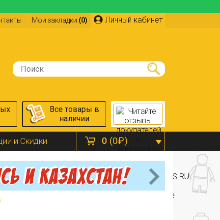
Личный кабинет
нтакты
Мои закладки
(0)
ных
Все товары в
наличии
0
(0₽)
ции и Скидки