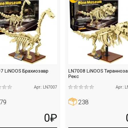
7 LiNOOS Брахиозавр
LN7008 LiNOOS Тиранноза
Рекс
Арт.: LN7007
Арт.: 
79
238
0₽