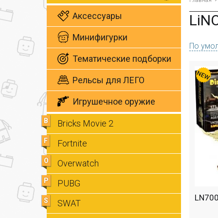
Главная
Аксессуары
LiN
Минифигурки
По умо
Тематические подборки
Рельсы для ЛЕГО
Игрушечное оружие
B
Bricks Movie 2
F
Fortnite
O
Overwatch
P
PUBG
LN700
S
SWAT