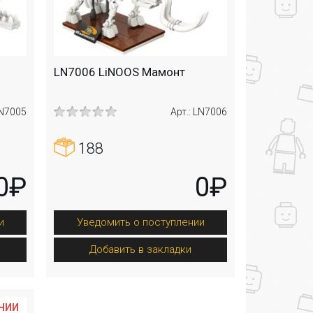
LN7006 LiNOOS Мамонт
LN7005
Арт.: LN7006
188
0₽
0₽
и
Уведомить о поступлении
Добавить в закладки
ИЧИИ