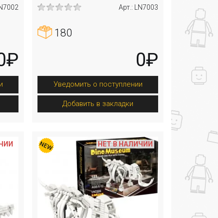
LN7002
Арт.: LN7003
180
0₽
0₽
и
Уведомить о поступлении
Добавить в закладки
ИЧИИ
НЕТ В НАЛИЧИИ