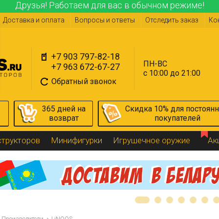
Друзья! Работаем для вас в обычном режиме!
Доставка и оплата
Вопросы и ответы
Отследить заказ
Ко
+7 903 797-82-18
ПН-ВС
+7 963 672-67-27
с 10:00 до 21:00
Обратный звонок
365 дней на
Скидка 10% для постоян
возврат
покупателей
структоров
Минифигурки
Игрушечное оружие
Ак