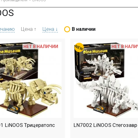
Производители
LiNOOS
OOS
лчанию
Цена ↑
Цена ↓
В наличии
НЕТ В НАЛИЧИИ
НЕТ В НАЛ
1 LiNOOS Трицератопс
LN7002 LiNOOS Стегозавр