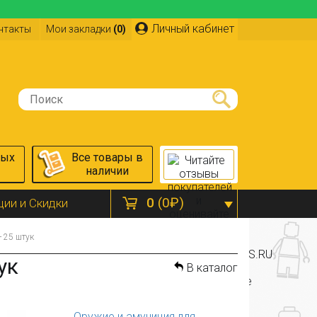
Личный кабинет
нтакты
Мои закладки
(0)
ных
Все товары в
наличии
0
(0₽)
ции и Скидки
- 25 штук
ук
В каталог
Оружие и амуниция для