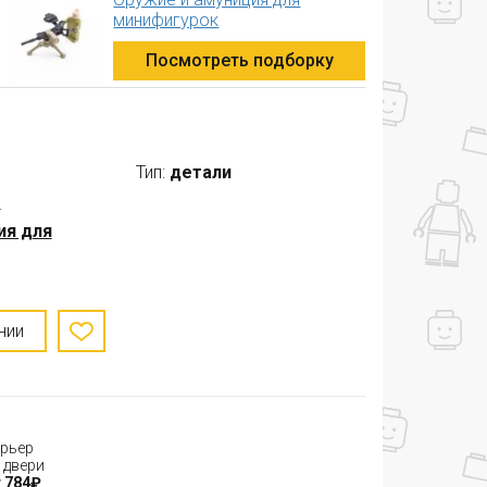
минифигурок
Посмотреть подборку
Тип:
детали
s
ия для
нии
рьер
 двери
 784₽