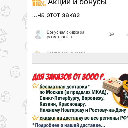
Акции и бонусы
...на этот заказ
Бонусная скидка за
0₽
регистрацию
Компенсация части
150₽
затрат на доставку
...на следующий заказ
Золотая скидка
10%
персональная
Скидка за обзор
до 10%
(фото сборки)