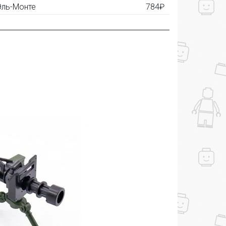
 Эль-Монте
784₽
ашем сайте и получите купон на скидку 50₽
рез систему
Яндекс.Маркет
с обязательным
получите купон на скидку 150₽