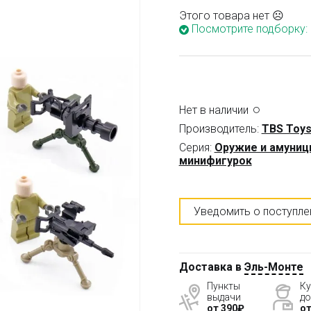
Этого товара нет ☹
Посмотрите подборку:
Нет в наличии
Производитель:
TBS Toy
Серия:
Оружие и амуниц
минифигурок
Уведомить о поступле
Доставка в
Эль-Монте
Пункты
Ку
выдачи
до
от 390₽
от