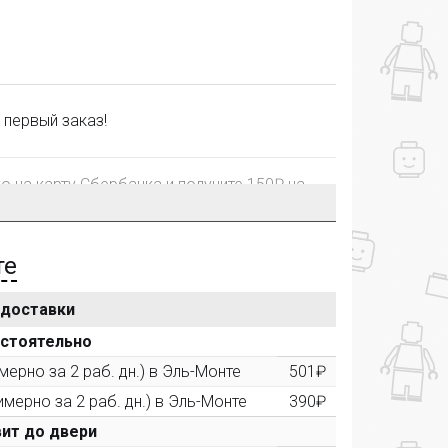
 первый заказ!
го на карту Сбербанка и получите 150₽ на
те
 доставки
рублей, Вы получите постоянную скидку на
остоятельно
ерно за 2 раб. дн.) в Эль-Монте
501₽
имерно за 2 раб. дн.) в Эль-Монте
390₽
ктора и получите дополнительную скидку
00 рублей).
ит до двери