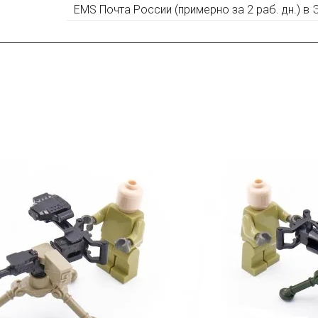
EMS Почта России (примерно за 2 раб. дн.) в
Оставьте отзыв (не менее 50 символов) о товаре на н
за текстовый отзыв или 100₽ за отзыв с фото.
Оставьте отзыв (не менее 50 символов) о товаре че
указанием номера и даты заказа в нашем магазине и 
шей
группе ВК
и выигрывайте отличные призы!