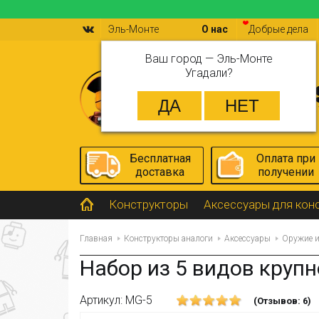
Эль-Монте
О нас
Добрые дела
Ваш город —
Эль-Монте
Угадали?
Бесплатная
Оплата при
доставка
получении
Конструкторы
Аксессуары для кон
Главная
Конструкторы аналоги
Аксессуары
Оружие 
Набор из 5 видов круп
Артикул: MG-5
(Отзывов: 6)