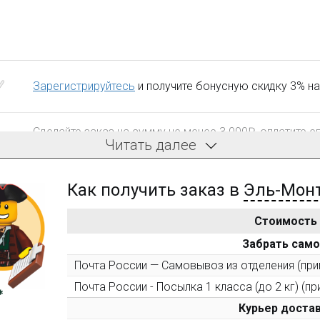
Зарегистрируйтесь
и получите бонусную скидку 3% на
Сделайте заказ на сумму не менее 3 000₽, оплатите е
Читать далее
компенсацию доставки.
Как получить заказ в
Эль-Мон
Стоимость
После того, как сумма Ваших заказов превысит 3000 
Забрать сам
все повторные заказы - 10%
Почта России — Самовывоз из отделения (прим
Почта России - Посылка 1 класса (до 2 кг) (пр
Пришлите фото поэтапной сборки купленного констру
10% при покупке следующего набора (не дороже 10 0
Курьер достав