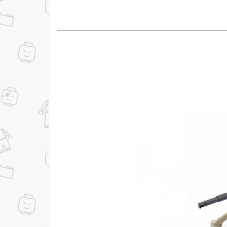
до
Скидка за отзыв
100₽
на нашем сайте
Скидка за отзыв
150₽
на Яндекс.Маркете
...уже сейчас
Участвуйте в конкурсах и розыгрышах в на
Подробные условия всех акций и бонусов...