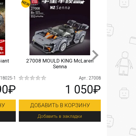
nt
27008 MOULD KING McLaren
PG-15003 PANG
Senna
M
025-1
Арт.: 27008
0₽
1 050₽
ДОБАВИТЬ В КОРЗИНУ
ДОБАВИТЬ
Добавить в закладки
Добавить