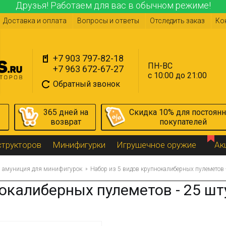
Друзья! Работаем для вас в обычном режиме!
Доставка и оплата
Вопросы и ответы
Отследить заказ
Ко
+7 903 797-82-18
ПН-ВС
+7 963 672-67-27
с 10:00 до 21:00
Обратный звонок
365 дней на
Скидка 10% для постоян
возврат
покупателей
структоров
Минифигурки
Игрушечное оружие
Ак
и амуниция для минифигурок
Набор из 5 видов крупнокалиберных пулеметов 
нокалиберных пулеметов - 25 шт