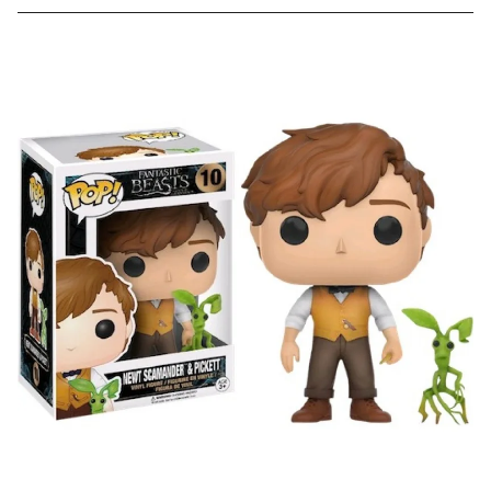
Скидка за отзыв
до 100₽
на нашем сайте
Оставьте отзыв (не менее 50 символов) о товаре на
нашем сайте и получите купон на скидку 50₽ за
текстовый отзыв или 100₽ за отзыв с фото.
Скидка за отзыв
150₽
на Яндекс.Маркете
Оставьте отзыв (не менее 50 символов) о товаре
через систему
Яндекс.Маркет
с обязательным
указанием номера и даты заказа в нашем магазине
и получите купон на скидку 150₽
...уже сейчас
Участвуйте в конкурсах и розыгрышах в нашей
группе