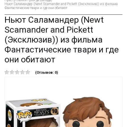
Преступления Грин-де-Вальда)
Ньют Саламандер (Newt Scamander and Pickett (Эксклюзив)) из фильма
Фантастические твари и где они обитают
Ньют Саламандер (Newt
Scamander and Pickett
(Эксклюзив)) из фильма
Фантастические твари и где
они обитают
(Отзывов: 0)