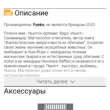
ВК
и выигрывайте отличные призы!
Подробные условия всех акций и бонусов...
Описание
Производитель:
Funko
, не является брендом LEGO.
Полное имя - Ньютон Артемис Фидо «Ньют»
Саламандер. Магозоолог и писатель, автор книги
"Фантастические звери и места их обитания", посвятил
свою жизнь изучению волшебных животных. Он
прибывает в Нью-Йорк с чемоданом, полным
магических тварей и их естественных сред обитания. С
побега из чемодана Нюхлера (Niffler) и начинаются его
приключения в городе. Пикетт - лукотрус, любимец
Ньюта. Магозоолог даже носил его в своём
нагрудном кармане.
Читать далее
Производитель - фабрика Funko (не LEGO). Компания
производит качественные конструкторы. Детали имеют
Аксессуары
универсальные размеры и совместимы с
конструкторами других оригинальных брендов.