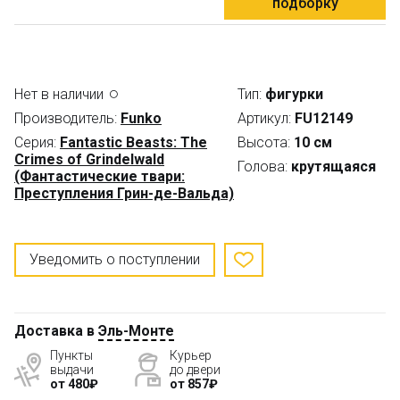
подборку
Нет в наличии
Тип:
фигурки
Производитель:
Funko
Артикул:
FU12149
Серия:
Fantastic Beasts: The
Высота:
10 см
Crimes of Grindelwald
Голова:
крутящаяся
(Фантастические твари:
Преступления Грин-де-Вальда)
Уведомить о поступлении
Доставка в
Эль-Монте
Пункты
Курьер
выдачи
до двери
от 480₽
от 857₽