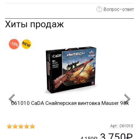
?
Вопрос–ответ
Хиты продаж
-10%
C61010 CaDA Снайперская винтовка Mauser 98k
215
Арт.: C61010
₽
3 750₽
4 150₽