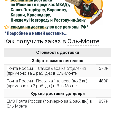
Сделайте заказ на сумму не менее 3 000₽, оплатите
его на карту Сбербанка и получите 150₽ на
компенсацию доставки.
...на следующий заказ
Как получить заказ в
Эль-Монте
Золотая скидка
10%
персональная
Стоимость доставки
После того, как сумма Ваших заказов превысит
Забрать самостоятельно
3000 рублей, Вы получите постоянную скидку на все
повторные заказы - 10%
Почта России — Самовывоз из отделения
573₽
(примерно за 2 раб. дн.) в Эль-Монте
Почта России - Посылка 1 класса (до 2 кг)
480₽
Скидка за обзор
до 10%
(фото сборки)
(примерно за 2 раб. дн.) в Эль-Монте
Курьер доставит до двери
Пришлите фото поэтапной сборки купленного
EMS Почта России (примерно за 2 раб. дн.) в
857₽
конструктора и получите дополнительную скидку
Эль-Монте
10% при покупке следующего набора (не дороже 10
000 рублей).