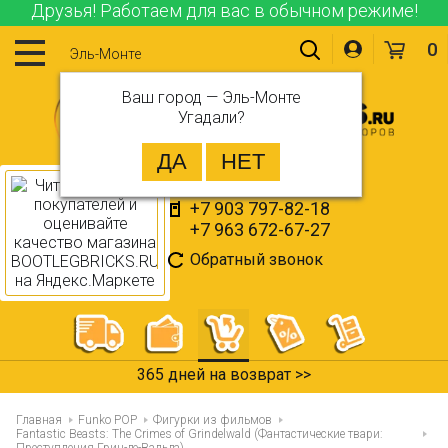
Друзья! Работаем для вас в обычном режиме!
0
Эль-Монте
Ваш город —
Эль-Монте
Угадали?
+7 903 797-82-18
+7 963 672-67-27
Обратный звонок
365 дней на возврат >>
Главная
Funko POP
Фигурки из фильмов
Fantastic Beasts: The Crimes of Grindelwald (Фантастические твари: