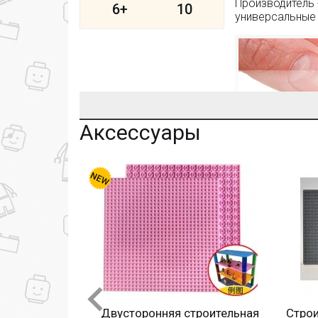
Производитель 
6+
10
универсальные 
Аксессуары
Только в BOOTLEGBRICKS.RU:
Бесплатная доставка от 3000 рублей;
Оплата при получении и никаких скрытых 
Дополнительная скидка 10% для постоянн
Новые акции и конкурсы каждый месяц;
Качественные конструкторы и другие игру
ка, прямая
Двусторонняя строительная
Строит