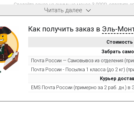
Сделайте заказ на сумму не менее 3 000₽, оплатите е
Читать далее
компенсацию доставки.
Как получить заказ в
Эль-Мон
Стоимость
После того, как сумма Ваших заказов превысит 3000 
Забрать сам
все повторные заказы - 10%
Почта России — Самовывоз из отделения (прим
Почта России - Посылка 1 класса (до 2 кг) (пр
Пришлите фото поэтапной сборки купленного констру
10% при покупке следующего набора (не дороже 10 0
Курьер достав
EMS Почта России (примерно за 2 раб. дн.) в
Оставьте отзыв (не менее 50 символов) о товаре на н
за текстовый отзыв или 100₽ за отзыв с фото.
Оставьте отзыв (не менее 50 символов) о товаре че
указанием номера и даты заказа в нашем магазине и 