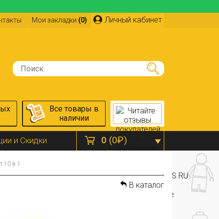
Личный кабинет
нтакты
Мои закладки
(0)
ных
Все товары в
наличии
0
(0₽)
ции и Скидки
 10 в 1
В каталог