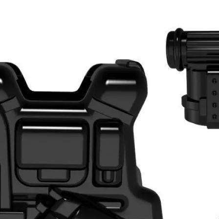
шей
группе ВК
и выигрывайте отличные призы!