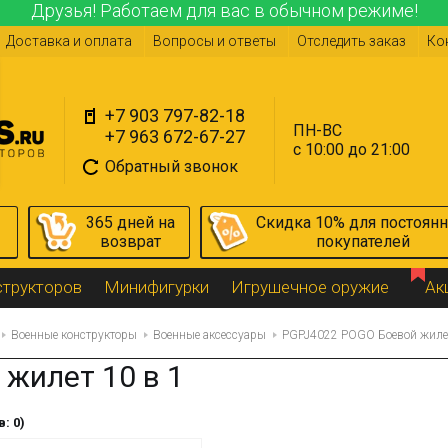
Друзья! Работаем для вас в обычном режиме!
Доставка и оплата
Вопросы и ответы
Отследить заказ
Ко
+7 903 797-82-18
ПН-ВС
+7 963 672-67-27
с 10:00 до 21:00
Обратный звонок
365 дней на
Скидка 10% для постоян
возврат
покупателей
структоров
Минифигурки
Игрушечное оружие
Ак
Военные конструкторы
Военные аксессуары
PGPJ4022 POGO Боевой жилет
жилет 10 в 1
: 0)