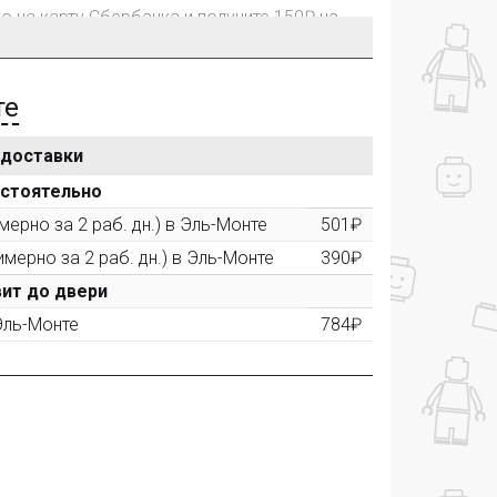
го на карту Сбербанка и получите 150₽ на
те
 доставки
рублей, Вы получите постоянную скидку на
остоятельно
ерно за 2 раб. дн.) в Эль-Монте
501₽
имерно за 2 раб. дн.) в Эль-Монте
390₽
ктора и получите дополнительную скидку
00 рублей).
ит до двери
 Эль-Монте
784₽
ашем сайте и получите купон на скидку 50₽
рез систему
Яндекс.Маркет
с обязательным
получите купон на скидку 150₽