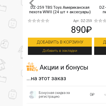
мериканские
DZ-259 TBS Toys Американская
DZ-2
 (24 шт +
пехота WWII (24 шт + аксесуары)
пе
ы)
Арт.: DZ-271
Арт.: DZ-259
890₽
890₽
ОРЗИНУ
ДОБАВИТЬ В КОРЗИНУ
Д
кладки
Добавить в закладки
Акции и бонусы
...на этот заказ
Бонусная скидка за
0₽
регистрацию