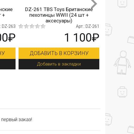
Добави
ские
DZ-261 TBS Toys Британские
 +
пехотинцы WWII (24 шт +
аксесуары)
 DZ-263
Арт.: DZ-261
00₽
1 100₽
У
ДОБАВИТЬ В КОРЗИНУ
Добавить в закладки
 первый заказ!