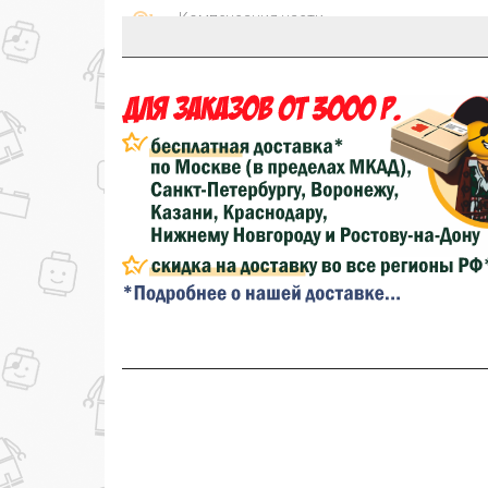
Компенсация части
150₽
затрат на доставку
...на следующий заказ
Золотая скидка
10%
персональная
Скидка за обзор
до 10%
(фото сборки)
до
Скидка за отзыв
100₽
на нашем сайте
Скидка за отзыв
150₽
на Яндекс.Маркете