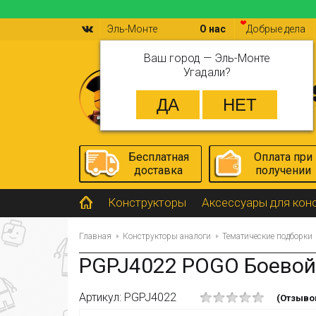
Эль-Монте
О нас
Добрые дела
Ваш город —
Эль-Монте
Угадали?
Бесплатная
Оплата при
доставка
получении
Конструкторы
Аксессуары для кон
Главная
Конструкторы аналоги
Тематические подборки
PGPJ4022 POGO Боевой 
Артикул: PGPJ4022
(Отзывов