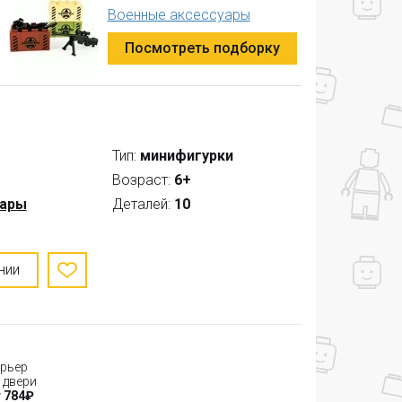
Военные аксессуары
Посмотреть подборку
Тип:
минифигурки
Возраст:
6+
уары
Деталей:
10
нии
рьер
 двери
 784₽