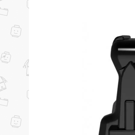
...уже сейчас
Участвуйте в конкурсах и розыгрышах в на
Подробные условия всех акций и бонусов...