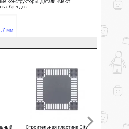
ные конструкторы. Детали имеют
ных брендов.
98215-3
Железнодо
ДОБАВИТ
Добавит
ьный
Строительная пластина City