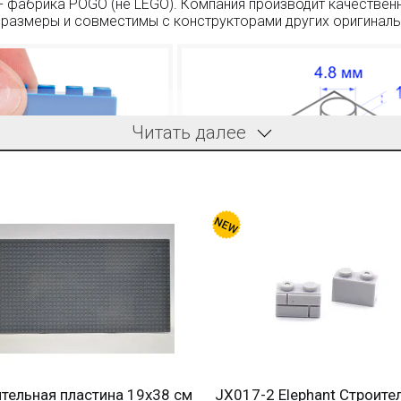
- фабрика POGO (не LEGO). Компания производит качествен
размеры и совместимы с конструкторами других оригиналь
Читать далее
платежей;
ых покупателей;
шки по низким ценам!
ельная пластина 19x38 см
JX017-2 Elephant Строител