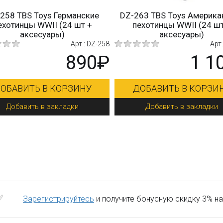
58 TBS Toys Германские
DZ-263 TBS Toys Американ
хотинцы WWII (24 шт +
пехотинцы WWII (24 шт
аксесуары)
аксесуары)
Арт.: DZ-258
Арт.:
890₽
1 1
ОБАВИТЬ В КОРЗИНУ
ДОБАВИТЬ В КОРЗИН
Добавить в закладки
Добавить в закладки
Зарегистрируйтесь
и получите бонусную скидку 3% на