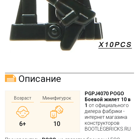
Оставьте отзыв (не менее 50 символов) о товаре
через систему
Яндекс.Маркет
с обязательным
указанием номера и даты заказа в нашем магазине
и получите купон на скидку 150₽
...уже сейчас
Участвуйте в конкурсах и розыгрышах в нашей
группе
ВК
и выигрывайте отличные призы!
Подробные условия всех акций и бонусов...
Описание
PGPJ4070 POGO
Возраст
Минифигурок
Боевой жилет 10 в
1
от официального
дилера фабрики -
интернет магазина
6+
10
конструкторов
BOOTLEGBRICKS.RU.