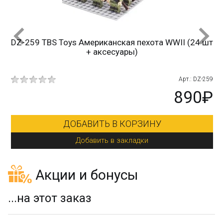
I
DZ-259 TBS Toys Американская пехота WWII (24 шт
+ аксесуары)
271
Арт.: DZ-259
₽
890₽
ДОБАВИТЬ В КОРЗИНУ
Добавить в закладки
Акции и бонусы
...на этот заказ