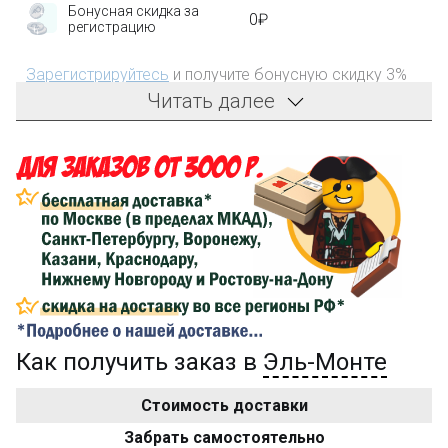
Бонусная скидка за
0₽
регистрацию
Зарегистрируйтесь
и получите бонусную скидку 3%
на первый заказ!
Читать далее
Компенсация части
150₽
затрат на доставку
Сделайте заказ на сумму не менее 3 000₽, оплатите
его на карту Сбербанка и получите 150₽ на
компенсацию доставки.
...на следующий заказ
Как получить заказ в
Эль-Монте
Золотая скидка
10%
персональная
Стоимость доставки
После того, как сумма Ваших заказов превысит
Забрать самостоятельно
3000 рублей, Вы получите постоянную скидку на все