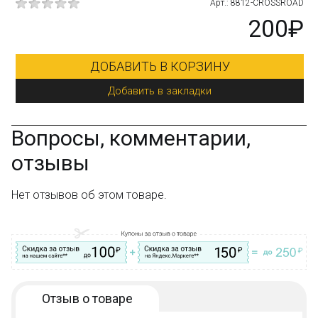
019
Арт.: 8812-CROSSROAD
₽
200₽
ДОБАВИТЬ В КОРЗИНУ
Добавить в закладки
Вопросы, комментарии,
отзывы
Нет отзывов об этом товаре.
Отзыв о товаре