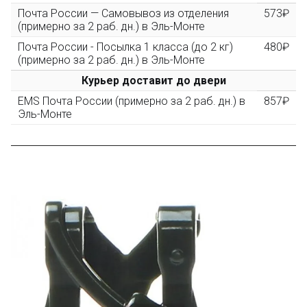
повторные заказы - 10%
Почта России — Самовывоз из отделения
573₽
(примерно за 2 раб. дн.) в Эль-Монте
Почта России - Посылка 1 класса (до 2 кг)
480₽
Скидка за обзор
до 10%
(фото сборки)
(примерно за 2 раб. дн.) в Эль-Монте
Курьер доставит до двери
Пришлите фото поэтапной сборки купленного
EMS Почта России (примерно за 2 раб. дн.) в
857₽
конструктора и получите дополнительную скидку
Эль-Монте
10% при покупке следующего набора (не дороже 10
000 рублей).
Скидка за отзыв
до 100₽
на нашем сайте
Оставьте отзыв (не менее 50 символов) о товаре на
нашем сайте и получите купон на скидку 50₽ за
текстовый отзыв или 100₽ за отзыв с фото.
Скидка за отзыв
150₽
на Яндекс.Маркете