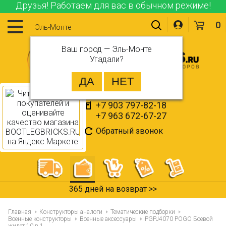
Друзья! Работаем для вас в обычном режиме!
0
Эль-Монте
Ваш город —
Эль-Монте
Угадали?
+7 903 797-82-18
+7 963 672-67-27
Обратный звонок
365 дней на возврат >>
Главная
Конструкторы аналоги
Тематические подборки
Военные конструкторы
Военные аксессуары
PGPJ4070 POGO Боевой