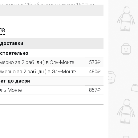
го на карту Сбербанка и получите 150₽ на
те
 доставки
рублей, Вы получите постоянную скидку на
остоятельно
ерно за 2 раб. дн.) в Эль-Монте
573₽
имерно за 2 раб. дн.) в Эль-Монте
480₽
ктора и получите дополнительную скидку
00 рублей).
ит до двери
 Эль-Монте
857₽
ашем сайте и получите купон на скидку 50₽
рез систему
Яндекс.Маркет
с обязательным
получите купон на скидку 150₽