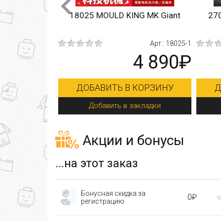
нение к
18025 MOULD KING MK Giant
27008 MO
4000
т.: 17021
Арт.: 18025-1
90₽
4 890₽
ИНУ
ДОБАВИТЬ В КОРЗИНУ
ДОБАВ
Добавить в закладки
Доба
Акции и бонусы
...на этот заказ
Бонусная скидка за
0₽
регистрацию