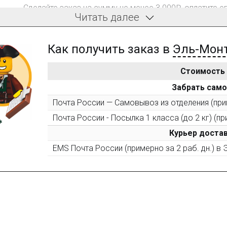
Сделайте заказ на сумму не менее 3 000₽, оплатите е
Читать далее
компенсацию доставки.
Как получить заказ в
Эль-Мон
Стоимость
После того, как сумма Ваших заказов превысит 3000 
Забрать сам
все повторные заказы - 10%
Почта России — Самовывоз из отделения (прим
Почта России - Посылка 1 класса (до 2 кг) (пр
Пришлите фото поэтапной сборки купленного констру
10% при покупке следующего набора (не дороже 10 0
Курьер достав
EMS Почта России (примерно за 2 раб. дн.) в
Оставьте отзыв (не менее 50 символов) о товаре на н
за текстовый отзыв или 100₽ за отзыв с фото.
Оставьте отзыв (не менее 50 символов) о товаре че
указанием номера и даты заказа в нашем магазине и 