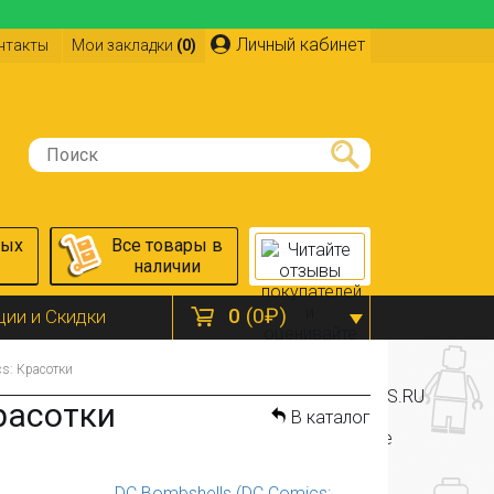
Личный кабинет
нтакты
Мои закладки
(0)
ных
Все товары в
наличии
0
(0₽)
ции и Скидки
s: Красотки
расотки
В каталог
DC Bombshells (DC Comics: