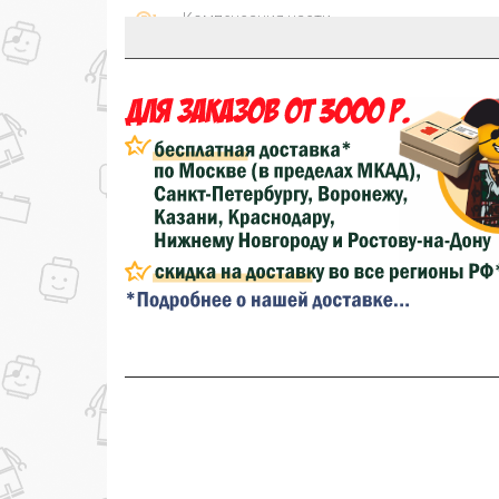
Компенсация части
150₽
затрат на доставку
...на следующий заказ
Золотая скидка
10%
персональная
Скидка за обзор
до 10%
(фото сборки)
до
Скидка за отзыв
100₽
на нашем сайте
Скидка за отзыв
150₽
на Яндекс.Маркете