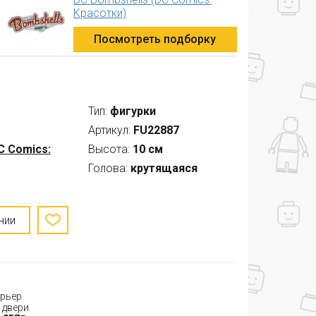
Красотки)
Посмотреть подборку
Тип:
фигурки
Артикул:
FU22887
C Comics:
Высота:
10 см
Голова:
крутящаяся
нии
рьер
 двери