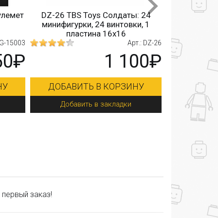
DZ-26 TBS Toys Солдаты: 24
90009 Qi Zhi L
минифигурки, 24 винтовки, 1
паркинг (
пластина 16х16
3
Арт.: DZ-26
₽
1 100₽
1
ДОБАВИТЬ В КОРЗИНУ
ДОБАВИТЬ В
Добавить в закладки
Добавить в з
 первый заказ!