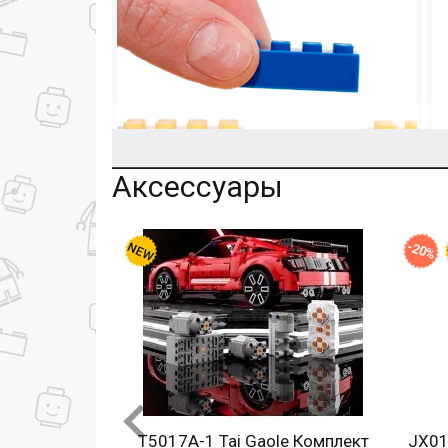
Аксессуары
-20%
Только в BOOTLEGBRICKS.RU:
Бесплатная доставка от 3000 рублей;
Оплата при получении и никаких скрытых 
Дополнительная скидка 10% для постоянн
Новые акции и конкурсы каждый месяц;
Качественные конструкторы и другие игру
Остались вопросы?
Посмотрите раздел:
T5017A-1 Tai Gaole Комплект
JX017-1 Elephant