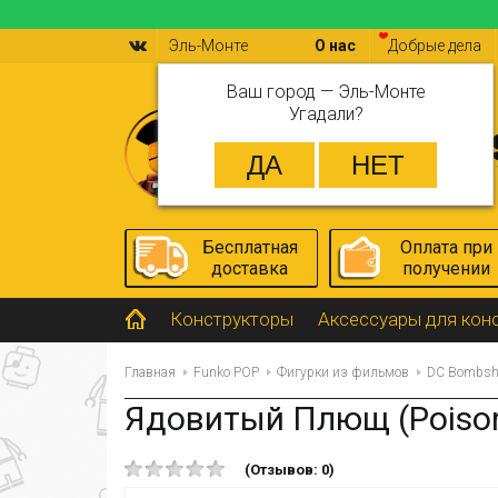
Эль-Монте
О нас
Добрые дела
Ваш город —
Эль-Монте
Угадали?
Бесплатная
Оплата при
доставка
получении
Конструкторы
Аксессуары для кон
Главная
Funko POP
Фигурки из фильмов
DC Bombshe
Ядовитый Плющ (Poison
(Отзывов: 0)