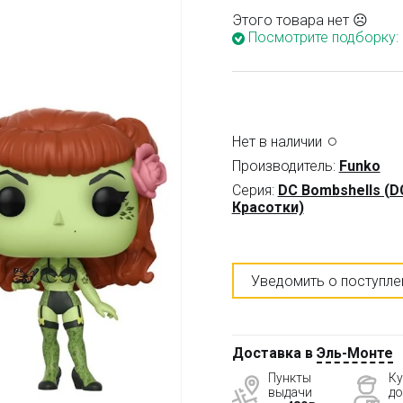
Этого товара нет ☹
Посмотрите подборку:
Нет в наличии
Производитель:
Funko
Серия:
DC Bombshells (D
Красотки)
Уведомить о поступле
Доставка в
Эль-Монте
Пункты
Ку
выдачи
до