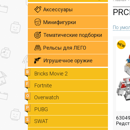
Главная
Аксессуары
PRC
Минифигурки
По умо
Тематические подборки
Рельсы для ЛЕГО
Игрушечное оружие
B
Bricks Movie 2
F
Fortnite
O
Overwatch
P
PUBG
63049
S
SWAT
Редст