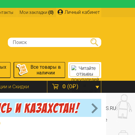
Личный кабинет
нтакты
Мои закладки
(0)
ных
Все товары в
наличии
0
(0₽)
ции и Скидки