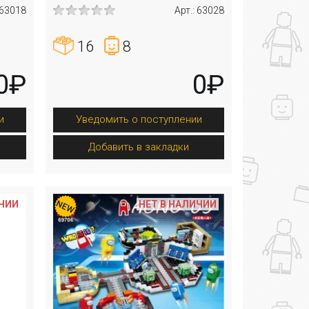
 63018
Арт.: 63028
16
8
0₽
0₽
и
Уведомить о поступлении
Добавить в закладки
ИЧИИ
НЕТ В НАЛИЧИИ