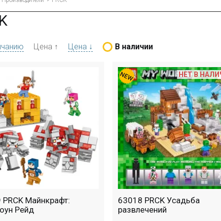
Производители
PRCK
K
лчанию
Цена ↑
Цена ↓
В наличии
НЕТ В НАЛ
 PRCK Майнкрафт:
63018 PRCK Усадьба
оун Рейд
развлечений