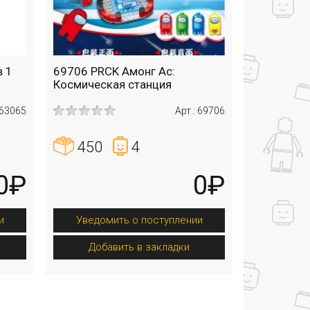
в 1
69706 PRCK Амонг Ас:
Космическая станция
 63065
Арт.: 69706
450
4
0₽
0₽
и
Уведомить о поступлении
Добавить в закладки