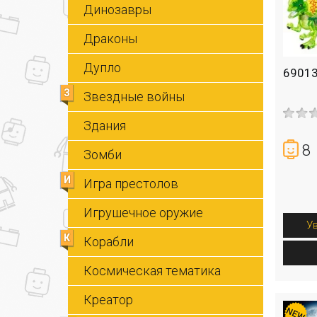
Динозавры
Драконы
Дупло
69013
З
Звездные войны
Здания
8
Зомби
И
Игра престолов
Игрушечное оружие
У
К
Корабли
Космическая тематика
Креатор