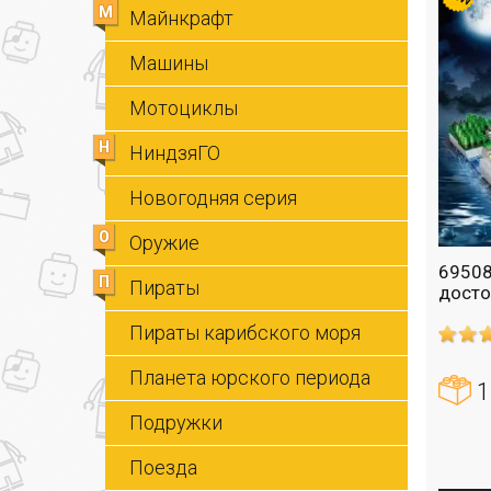
М
Майнкрафт
Машины
Мотоциклы
Н
НиндзяГО
Новогодняя серия
О
Оружие
69508
П
Пираты
досто
Пираты карибского моря
Планета юрского периода
1
Подружки
Поезда