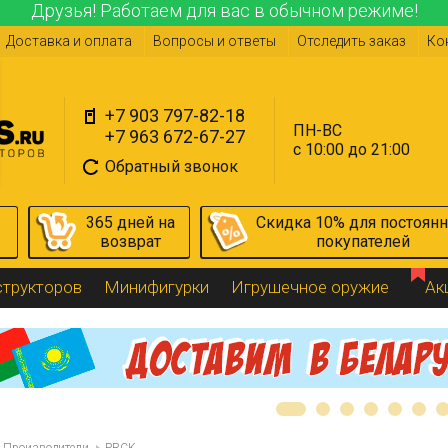
Друзья! Работаем для вас в обычном режиме!
Доставка и оплата
Вопросы и ответы
Отследить заказ
Ко
+7 903 797-82-18
ПН-ВС
+7 963 672-67-27
с 10:00 до 21:00
Обратный звонок
365 дней на
Скидка 10% для постоян
возврат
покупателей
структоров
Минифигурки
Игрушечное оружие
Ак