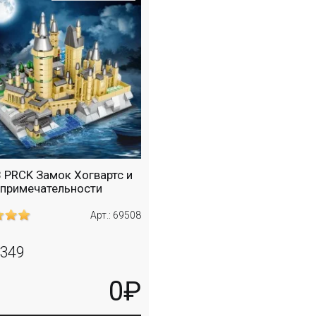
 PRCK Замок Хогвартс и
примечательности
Арт.: 69508
349
0₽