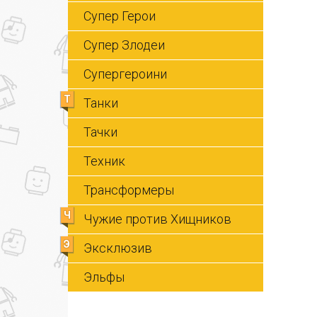
Супер Герои
Супер Злодеи
Супергероини
Т
Танки
Тачки
Техник
Трансформеры
Ч
Чужие против Хищников
Э
Эксклюзив
Эльфы