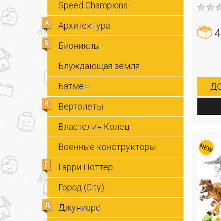
Speed Champions
А
Архитектура
4
Б
Биониклы
Блуждающая земля
Бэтмен
ДО
В
Вертолеты
Властелин Колец
Военные конструкторы
Г
Гарри Поттер
Город (City)
Д
Джуниорс