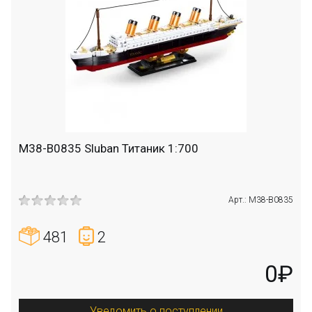
M38-B0835 Sluban Титаник 1:700
Арт.: M38-B0835
481
2
0₽
Уведомить о поступлении