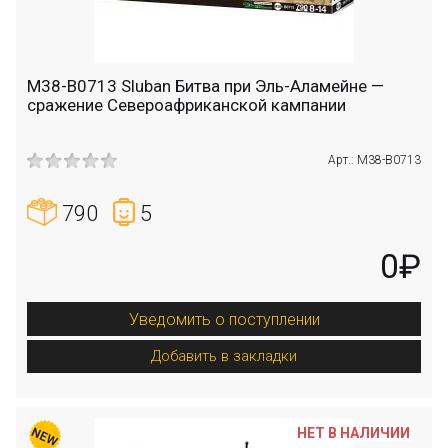
M38-B0713 Sluban Битва при Эль-Аламейне —
сражение Североафриканской кампании
Арт.: M38-B0713
790
5
0₽
Уведомить о поступлении
Добавить в закладки
НЕТ В НАЛИЧИИ