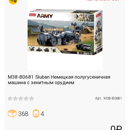
M38-B0681 Sluban Немецкая полугусеничная
машина с зенитным орудием
Арт.: M38-B0681
368
4
0₽