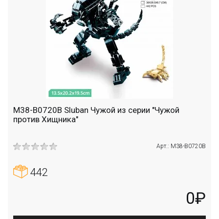
M38-B0720B Sluban Чужой из серии "Чужой
против Хищника"
Арт.: M38-B0720B
442
0₽