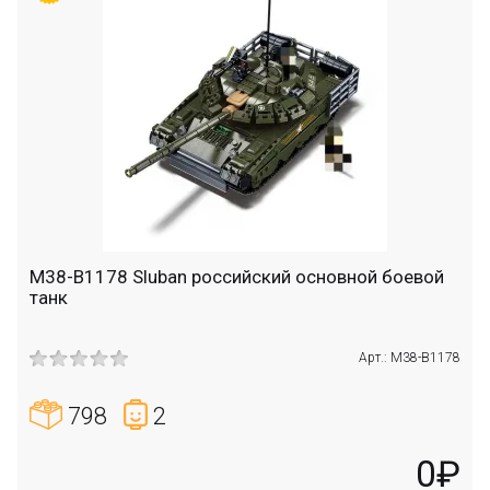
M38-B1178 Sluban российский основной боевой
танк
Арт.: M38-B1178
798
2
0₽