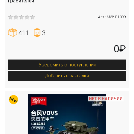
грабителей
Арт.: M38-B1099
411
3
0₽
Уведомить о поступлении
Добавить в закладки
НЕТ В НАЛИЧИИ