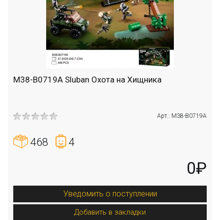
M38-B0719A Sluban Охота на Хищника
Арт.: M38-B0719A
468
4
0₽
Уведомить о поступлении
Добавить в закладки