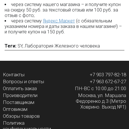
через систему нашего магазина – и получите купон
на скидку 50 руб. за текстовый отзыв или 100 руб. за
отзыв с фото;
через систему
Яндекс.Маркет
(с обязательным
указанием номера и даты заказа в нашем магазине!) –
и получите купон на 150 руб.
Теги:
SY
,
Лаборатория Железного человека
Контакты
+7 903 797-82-18
Вопросы и ответы
+7 963 672-67-27
Оплатить заказ
ПН-ВС с 10:00 до 21:00
Производители
Москва, ул. Маршала
Федоренко д.3 (Метро
Поставщикам
Ховрино. Выход №1)
Оптовикам
Обзоры товаров
Политика
конфиденциальности