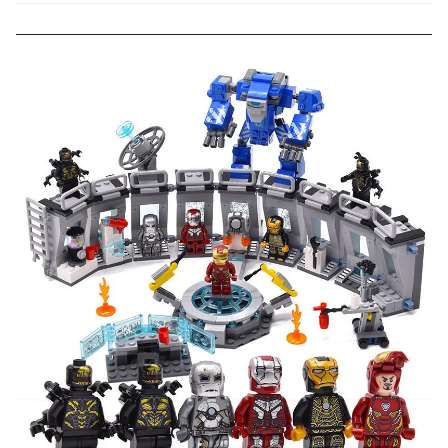
000 рублей).
Скидка за отзыв
до 100₽
на нашем сайте
Оставьте отзыв (не менее 50 символов) о товаре на
нашем сайте и получите купон на скидку 50₽ за
текстовый отзыв или 100₽ за отзыв с фото.
Скидка за отзыв
150₽
на Яндекс.Маркете
Оставьте отзыв (не менее 50 символов) о товаре
через систему
Яндекс.Маркет
с обязательным
указанием номера и даты заказа в нашем магазине
и получите купон на скидку 150₽
...уже сейчас