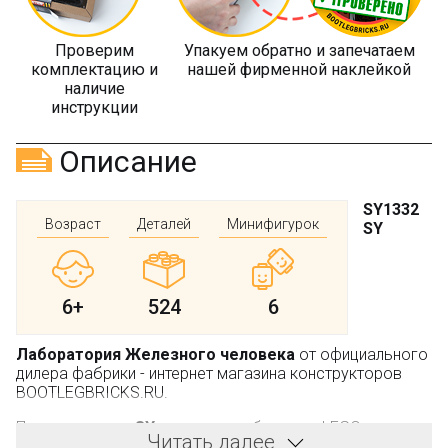
Проверим
Упакуем обратно и запечатаем
комплектацию и
нашей фирменной наклейкой
наличие
инструкции
Описание
SY1332
Возраст
Деталей
Минифигурок
SY
6+
524
6
Лаборатория Железного человека
от официального
дилера фабрики - интернет магазина конструкторов
BOOTLEGBRICKS.RU.
Производитель:
SY
, не является брендом LEGO.
Читать далее