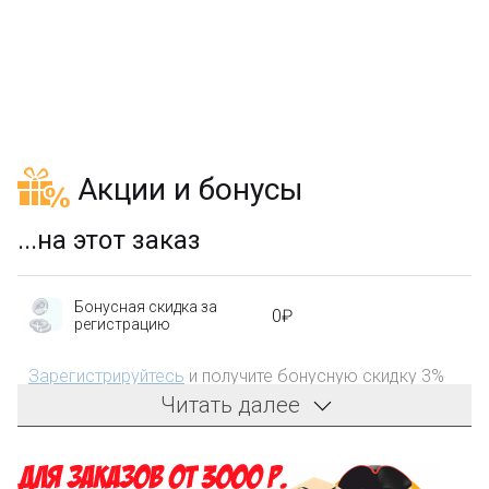
4 290₽
ИТЬ В КОРЗИНУ
вить в закладки
Акции и бонусы
...на этот заказ
Бонусная скидка за
0₽
регистрацию
Зарегистрируйтесь
и получите бонусную скидку 3%
на первый заказ!
Читать далее
Компенсация части
150₽
затрат на доставку