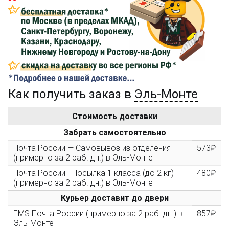
Сделайте заказ на сумму не менее 3 000₽, оплатите
его на карту Сбербанка и получите 150₽ на
компенсацию доставки.
...на следующий заказ
Как получить заказ в
Эль-Монте
Золотая скидка
10%
персональная
Стоимость доставки
После того, как сумма Ваших заказов превысит
Забрать самостоятельно
3000 рублей, Вы получите постоянную скидку на все
повторные заказы - 10%
Почта России — Самовывоз из отделения
573₽
(примерно за 2 раб. дн.) в Эль-Монте
Почта России - Посылка 1 класса (до 2 кг)
480₽
Скидка за обзор
до 10%
(фото сборки)
(примерно за 2 раб. дн.) в Эль-Монте
Курьер доставит до двери
Пришлите фото поэтапной сборки купленного
EMS Почта России (примерно за 2 раб. дн.) в
857₽
конструктора и получите дополнительную скидку
Эль-Монте
10% при покупке следующего набора (не дороже 10