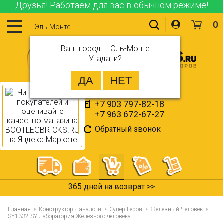
Друзья! Работаем для вас в обычном режиме!
0
Эль-Монте
Ваш город —
Эль-Монте
Угадали?
+7 903 797-82-18
+7 963 672-67-27
Обратный звонок
365 дней на возврат >>
Главная
Конструкторы аналоги
Супер Герои
Железный Человек
SY1332 SY Лаборатория Железного человека