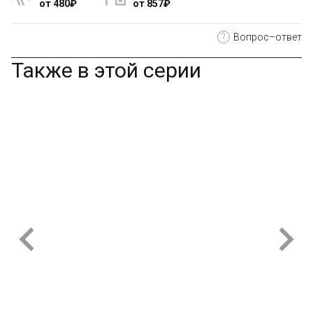
от 480₽
от 857₽
?
Вопрос–ответ
Также в этой серии
ст Железного Человека
Арт.: SY7598