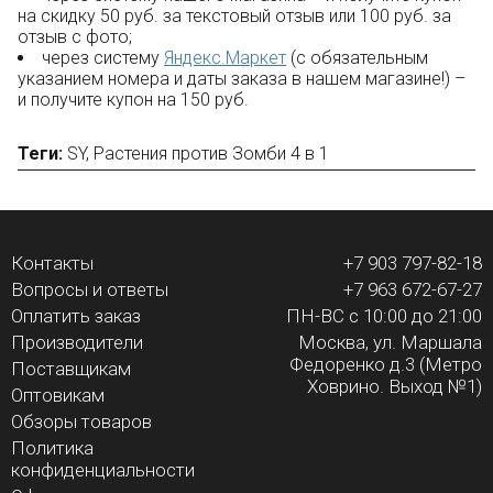
на скидку 50 руб. за текстовый отзыв или 100 руб. за
отзыв с фото;
через систему
Яндекс.Маркет
(с обязательным
указанием номера и даты заказа в нашем магазине!) –
и получите купон на 150 руб.
Теги:
SY
,
Растения против Зомби 4 в 1
Контакты
+7 903 797-82-18
Вопросы и ответы
+7 963 672-67-27
Оплатить заказ
ПН-ВС с 10:00 до 21:00
Производители
Москва, ул. Маршала
Федоренко д.3 (Метро
Поставщикам
Ховрино. Выход №1)
Оптовикам
Обзоры товаров
Политика
конфиденциальности