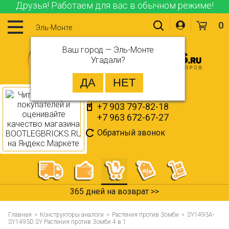
Друзья! Работаем для вас в обычном режиме!
0
Эль-Монте
Ваш город —
Эль-Монте
Угадали?
+7 903 797-82-18
+7 963 672-67-27
Обратный звонок
365 дней на возврат >>
Главная
Конструкторы аналоги
Растения против Зомби
SY1493A-
SY1493D SY Растения против Зомби 4 в 1