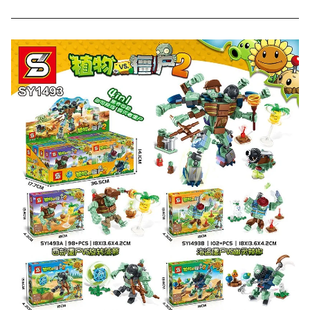
000 рублей).
Скидка за отзыв
до 100₽
на нашем сайте
Оставьте отзыв (не менее 50 символов) о товаре на
нашем сайте и получите купон на скидку 50₽ за
текстовый отзыв или 100₽ за отзыв с фото.
Скидка за отзыв
150₽
на Яндекс.Маркете
Оставьте отзыв (не менее 50 символов) о товаре
через систему
Яндекс.Маркет
с обязательным
указанием номера и даты заказа в нашем магазине
и получите купон на скидку 150₽
...уже сейчас
Участвуйте в конкурсах и розыгрышах в нашей
группе