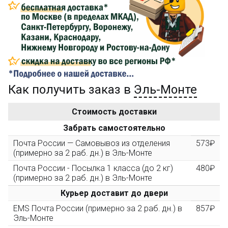
Сделайте заказ на сумму не менее 3 000₽, оплатите
его на карту Сбербанка и получите 150₽ на
компенсацию доставки.
...на следующий заказ
Как получить заказ в
Эль-Монте
Золотая скидка
10%
персональная
Стоимость доставки
После того, как сумма Ваших заказов превысит
Забрать самостоятельно
3000 рублей, Вы получите постоянную скидку на все
повторные заказы - 10%
Почта России — Самовывоз из отделения
573₽
(примерно за 2 раб. дн.) в Эль-Монте
Почта России - Посылка 1 класса (до 2 кг)
480₽
Скидка за обзор
до 10%
(фото сборки)
(примерно за 2 раб. дн.) в Эль-Монте
Курьер доставит до двери
Пришлите фото поэтапной сборки купленного
EMS Почта России (примерно за 2 раб. дн.) в
857₽
конструктора и получите дополнительную скидку
Эль-Монте
10% при покупке следующего набора (не дороже 10