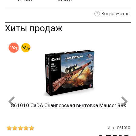
?
Вопрос–ответ
Хиты продаж
-10%
C61010 CaDA Снайперская винтовка Mauser 98k
215
Арт.: C61010