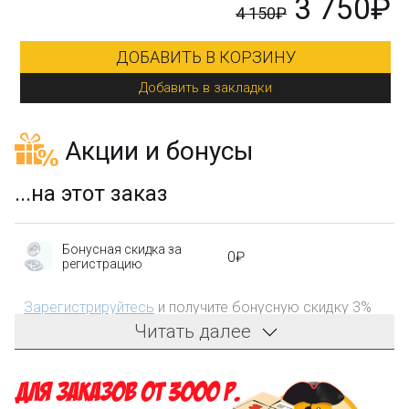
₽
3 750₽
4 150₽
ДОБАВИТЬ В КОРЗИНУ
Добавить в закладки
Акции и бонусы
...на этот заказ
Бонусная скидка за
0₽
регистрацию
Зарегистрируйтесь
и получите бонусную скидку 3%
на первый заказ!
Читать далее
Компенсация части
150₽
затрат на доставку