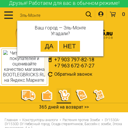
Друзья! Работаем для вас в обычном режиме!
0
Эль-Монте
Ваш город —
Эль-Монте
Угадали?
+7 903 797-82-18
+7 963 672-67-27
Обратный звонок
365 дней на возврат >>
Главная
Конструкторы аналоги
Растения против Зомби
SY1530A-
SY1530D SY Небесный город, Осада стервятников, Бассейн с зомби, Эпоха