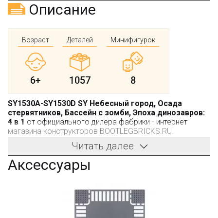
Описание
Возраст
Деталей
Минифигурок
6+
1057
8
SY1530A-SY1530D SY Небесный город, Осада
стервятников, Бассейн с зомби, Эпоха динозавров:
4 в 1
от официального дилера фабрики - интернет
магазина конструкторов BOOTLEGBRICKS.RU.
Читать далее
Производитель:
SY
, не является брендом LEGO.
Аксессуары
Производитель - фабрика SY (не LEGO). Компания
производит качественные конструкторы. Детали имеют
универсальные размеры и совместимы с
конструкторами других оригинальных брендов.