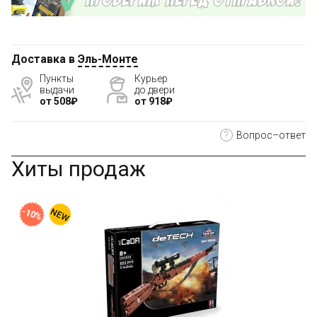
Доставка в
Эль-Монте
Пункты
Курьер
выдачи
до двери
от 508₽
от 918₽
?
Вопрос–ответ
Хиты продаж
-10%