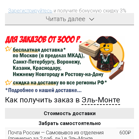
Зарегистрируйтесь
и получите бонусную скидку 3%
на первый заказ!
Читать далее
Компенсация части
150₽
затрат на доставку
Сделайте заказ на сумму не менее 3 000₽, оплатите
его на карту Сбербанка и получите 150₽ на
компенсацию доставки.
...на следующий заказ
Как получить заказ в
Эль-Монте
Золотая скидка
10%
персональная
Стоимость доставки
После того, как сумма Ваших заказов превысит
Забрать самостоятельно
3000 рублей, Вы получите постоянную скидку на все
повторные заказы - 10%
Почта России — Самовывоз из отделения
600₽
(примерно за 2 раб. дн.) в Эль-Монте