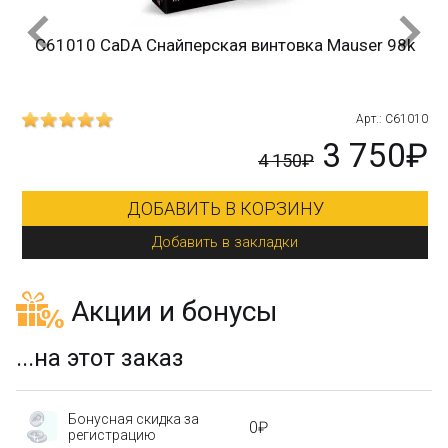
C61010 CaDA Снайперская винтовка Mauser 98k
215
Арт.: C61010
₽
3 750₽
4 150₽
ДОБАВИТЬ В КОРЗИНУ
Добавить в закладки
Акции и бонусы
...на этот заказ
Бонусная скидка за
0₽
регистрацию