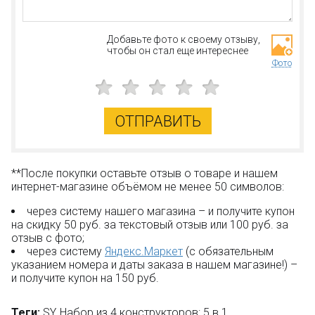
реалистичной.
Набор
SY SY1561A-D
состоит из:
Добавьте фото к своему отзыву,
729 деталей;
чтобы он стал еще интереснее
4 минифигурок.
Фото
Производитель - фабрика SY (не LEGO). Компания
производит качественные конструкторы. Детали имеют
универсальные размеры и совместимы с
ОТПРАВИТЬ
конструкторами других оригинальных брендов.
**После покупки оставьте отзыв о товаре и нашем
интернет-магазине объёмом не менее 50 символов:
Только в BOOTLEGBRICKS.RU:
через систему нашего магазина – и получите купон
Бесплатная доставка от 3000 рублей;
на скидку 50 руб. за текстовый отзыв или 100 руб. за
Оплата при получении и никаких скрытых платежей;
отзыв с фото;
Дополнительная скидка 10% для постоянных
через систему
Яндекс.Маркет
(с обязательным
покупателей;
указанием номера и даты заказа в нашем магазине!) –
Новые акции и конкурсы каждый месяц;
и получите купон на 150 руб.
Качественные конструкторы и другие игрушки по
низким ценам!
Теги:
SY
,
Набор из 4 конструкторов: 5 в 1