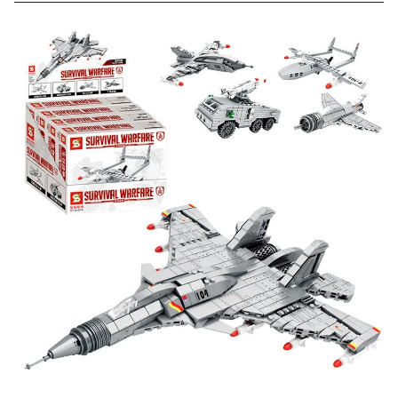
Скидка за отзыв
до 100₽
на нашем сайте
Оставьте отзыв (не менее 50 символов) о товаре на
нашем сайте и получите купон на скидку 50₽ за
текстовый отзыв или 100₽ за отзыв с фото.
Скидка за отзыв
150₽
на Яндекс.Маркете
Оставьте отзыв (не менее 50 символов) о товаре
через систему
Яндекс.Маркет
с обязательным
указанием номера и даты заказа в нашем магазине
и получите купон на скидку 150₽
...уже сейчас
Участвуйте в конкурсах и розыгрышах в нашей
группе
ВК
и выигрывайте отличные призы!