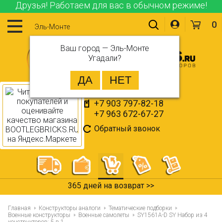
Друзья! Работаем для вас в обычном режиме!
0
Эль-Монте
Ваш город —
Эль-Монте
Угадали?
+7 903 797-82-18
+7 963 672-67-27
Обратный звонок
365 дней на возврат >>
Главная
Конструкторы аналоги
Тематические подборки
Военные конструкторы
Военные самолеты
SY1561A-D SY Набор из 4