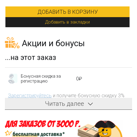
ДОБАВИТЬ В КОРЗИНУ
Добавить в закладки
Акции и бонусы
...на этот заказ
Бонусная скидка за
0₽
регистрацию
Зарегистрируйтесь
и получите бонусную скидку 3%
на первый заказ!
Читать далее
Компенсация части
150₽
затрат на доставку
Сделайте заказ на сумму не менее 3 000₽, оплатите