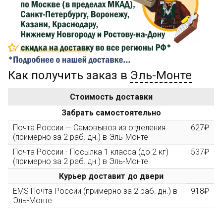
его на карту Сбербанка и получите 150₽ на
компенсацию доставки.
...на следующий заказ
Как получить заказ в
Эль-Монте
Золотая скидка
10%
персональная
Стоимость доставки
После того, как сумма Ваших заказов превысит
Забрать самостоятельно
3000 рублей, Вы получите постоянную скидку на все
повторные заказы - 10%
Почта России — Самовывоз из отделения
627₽
(примерно за 2 раб. дн.) в Эль-Монте
Почта России - Посылка 1 класса (до 2 кг)
537₽
Скидка за обзор
до 10%
(фото сборки)
(примерно за 2 раб. дн.) в Эль-Монте
Курьер доставит до двери
Пришлите фото поэтапной сборки купленного
EMS Почта России (примерно за 2 раб. дн.) в
918₽
конструктора и получите дополнительную скидку
Эль-Монте
10% при покупке следующего набора (не дороже 10
000 рублей).