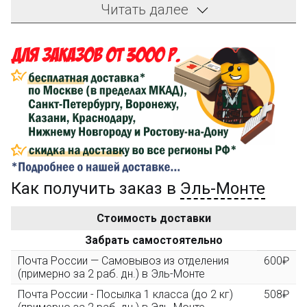
на первый заказ!
Читать далее
Компенсация части
150₽
затрат на доставку
Сделайте заказ на сумму не менее 3 000₽, оплатите
его на карту Сбербанка и получите 150₽ на
компенсацию доставки.
...на следующий заказ
Как получить заказ в
Эль-Монте
Золотая скидка
10%
персональная
Стоимость доставки
После того, как сумма Ваших заказов превысит
Забрать самостоятельно
3000 рублей, Вы получите постоянную скидку на все
повторные заказы - 10%
Почта России — Самовывоз из отделения
600₽
(примерно за 2 раб. дн.) в Эль-Монте
Почта России - Посылка 1 класса (до 2 кг)
508₽
Скидка за обзор
до 10%
(фото сборки)