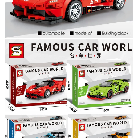
указанием номера и даты заказа в нашем магазине
и получите купон на скидку 150₽
...уже сейчас
Участвуйте в конкурсах и розыгрышах в нашей
группе
ВК
и выигрывайте отличные призы!
Подробные условия всех акций и бонусов...