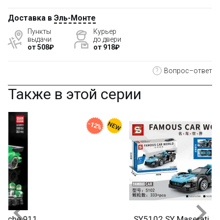
Доставка в
Эль-Монте
Пункты
Курьер
выдачи
до двери
от 508₽
от 918₽
?
Вопрос–ответ
Также в этой серии
-12%
SY5102 SY Maserati MC12