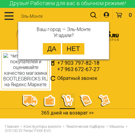
Друзья! Работаем для вас в обычном режиме!
0
Эль-Монте
Ваш город —
Эль-Монте
Угадали?
+7 903 797-82-18
+7 963 672-67-27
Обратный звонок
365 дней на возврат >>
Главная
Конструкторы аналоги
Тематические подборки
Машины
SY5100 SY Ferrari FXXK-EVO