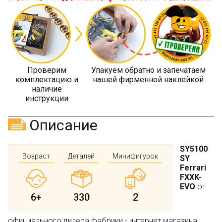
Проверим
Упакуем обратно и запечатаем
комплектацию и
нашей фирменной наклейкой
наличие
инструкции
Описание
SY5100
Возраст
Деталей
Минифигурок
SY
Ferrari
FXXK-
EVO
от
6+
330
2
официального дилера фабрики - интернет магазина