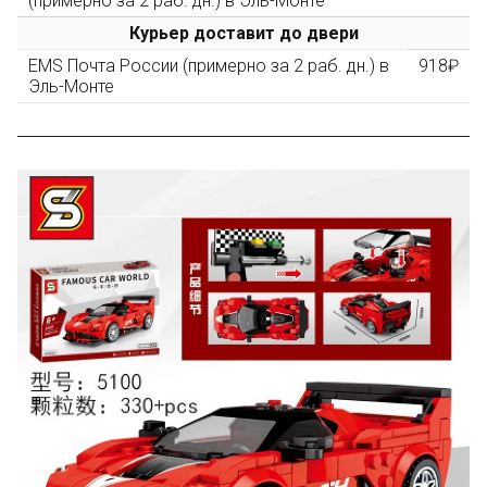
(примерно за 2 раб. дн.) в Эль-Монте
Курьер доставит до двери
Разместите фото поэтапной сборки купленного
EMS Почта России (примерно за 2 раб. дн.) в
918₽
конструктора в собственном блоге, на сайте,
Эль-Монте
форуме или странице в соцсетях - и получите
дополнительную скидку до 10% при покупке
следующего набора (не дороже 10 000 рублей).
Скидка за отзыв
до 100₽
на нашем сайте
Оставьте отзыв (не менее 50 символов) о товаре на
нашем сайте и получите купон на скидку 50₽ за
текстовый отзыв или 100₽ за отзыв с фото.
Скидка за отзыв
150₽
на Яндекс.Маркете
Оставьте отзыв (не менее 50 символов) о товаре
через систему
Яндекс.Маркет
с обязательным