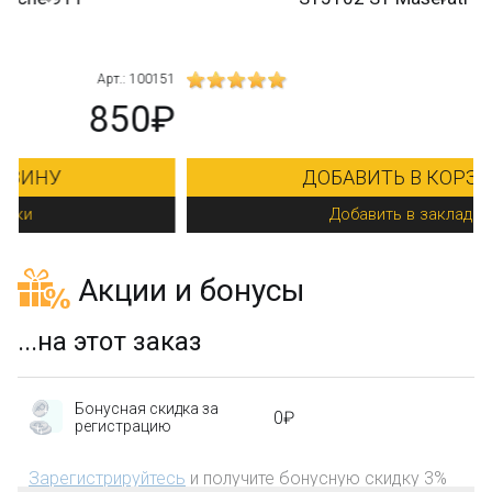
151
Арт.: SY5102
₽
750₽
850₽
ДОБАВИТЬ В КОРЗИНУ
Добавить в закладки
Акции и бонусы
...на этот заказ
Бонусная скидка за
0₽
регистрацию
Зарегистрируйтесь
и получите бонусную скидку 3%