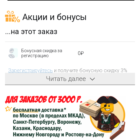
Акции и бонусы
...на этот заказ
Бонусная скидка за
0₽
регистрацию
Зарегистрируйтесь
и получите бонусную скидку 3%
на первый заказ!
Читать далее
Компенсация части
150₽
затрат на доставку
Сделайте заказ на сумму не менее 3 000₽, оплатите
его на карту Сбербанка и получите 150₽ на
компенсацию доставки.