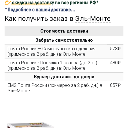
...на следующий заказ
Как получить заказ в
Эль-Монте
Золотая скидка
10%
персональная
Стоимость доставки
После того, как сумма Ваших заказов превысит
Забрать самостоятельно
3000 рублей, Вы получите постоянную скидку на все
повторные заказы - 10%
Почта России — Самовывоз из отделения
573₽
(примерно за 2 раб. дн.) в Эль-Монте
Почта России - Посылка 1 класса (до 2 кг)
480₽
Скидка за обзор
до 10%
(фото сборки)
(примерно за 2 раб. дн.) в Эль-Монте
Курьер доставит до двери
Пришлите фото поэтапной сборки купленного
EMS Почта России (примерно за 2 раб. дн.) в
857₽
конструктора и получите дополнительную скидку
Эль-Монте
10% при покупке следующего набора (не дороже 10
000 рублей).
Скидка за отзыв
до 100₽
на нашем сайте