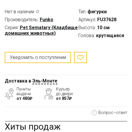
Нет в наличии
Тип:
фигурки
Производитель:
Funko
Артикул:
FU37628
Серия:
Pet Sematary (Кладбище
Высота:
10 см
домашних животных)
Голова:
крутящаяся
Уведомить о поступлении
Доставка в
Эль-Монте
Пункты
Курьер
выдачи
до двери
от 480₽
от 857₽
?
Вопрос–ответ
Хиты продаж