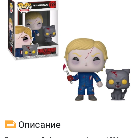
Оставьте отзыв (не менее 50 символов) о товаре на
нашем сайте и получите купон на скидку 50₽ за
текстовый отзыв или 100₽ за отзыв с фото.
Скидка за отзыв
150₽
на Яндекс.Маркете
Оставьте отзыв (не менее 50 символов) о товаре
через систему
Яндекс.Маркет
с обязательным
указанием номера и даты заказа в нашем магазине
и получите купон на скидку 150₽
...уже сейчас
Участвуйте в конкурсах и розыгрышах в нашей
группе
ВК
и выигрывайте отличные призы!
Подробные условия всех акций и бонусов...
Описание