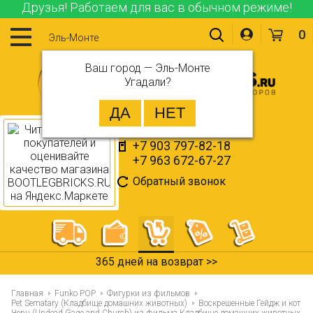
Друзья! Работаем для вас в обычном режиме!
0
Эль-Монте
Ваш город —
Эль-Монте
Угадали?
+7 903 797-82-18
+7 963 672-67-27
Обратный звонок
365 дней на возврат >>
Главная
Funko POP
Фигурки из фильмов
Pet Sematary (Кладбище домашних животных)
Воскрешенные Гейдж и кот