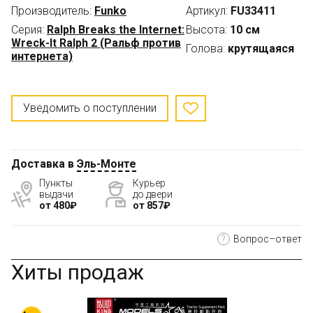
Производитель:
Funko
Артикул:
FU33411
Серия:
Ralph Breaks the Internet:
Высота:
10 см
Wreck-It Ralph 2 (Ральф против
Голова:
крутящаяся
интернета)
Уведомить о поступлении
Доставка в
Эль-Монте
Пункты
Курьер
выдачи
до двери
от 480₽
от 857₽
?
Вопрос–ответ
Хиты продаж