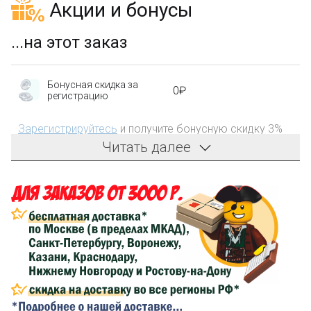
Акции и бонусы
...на этот заказ
Бонусная скидка за
0₽
регистрацию
Зарегистрируйтесь
и получите бонусную скидку 3%
на первый заказ!
Читать далее
Компенсация части
150₽
затрат на доставку
Сделайте заказ на сумму не менее 3 000₽, оплатите
его на карту Сбербанка и получите 150₽ на
компенсацию доставки.
...на следующий заказ