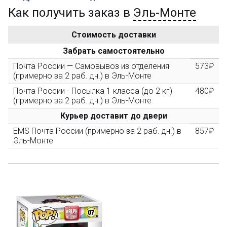
Как получить заказ в
Эль-Монте
Золотая скидка
10%
персональная
Стоимость доставки
После того, как сумма Ваших заказов превысит
Забрать самостоятельно
3000 рублей, Вы получите постоянную скидку на все
повторные заказы - 10%
Почта России — Самовывоз из отделения
573₽
(примерно за 2 раб. дн.) в Эль-Монте
Почта России - Посылка 1 класса (до 2 кг)
480₽
Скидка за обзор
до 10%
(фото сборки)
(примерно за 2 раб. дн.) в Эль-Монте
Курьер доставит до двери
Пришлите фото поэтапной сборки купленного
EMS Почта России (примерно за 2 раб. дн.) в
857₽
конструктора и получите дополнительную скидку
Эль-Монте
10% при покупке следующего набора (не дороже 10
000 рублей).
Скидка за отзыв
до 100₽
на нашем сайте
Оставьте отзыв (не менее 50 символов) о товаре на
нашем сайте и получите купон на скидку 50₽ за