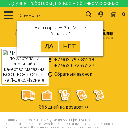
Друзья! Работаем для вас в обычном режиме!
0
Эль-Монте
Ваш город —
Эль-Монте
Угадали?
+7 903 797-82-18
+7 963 672-67-27
Обратный звонок
365 дней на возврат >>
Главная
Funko POP
Фигурки из мультфильмов
Ralph Breaks the Internet: Wreck-It Ralph 2 (Ральф против интернета)