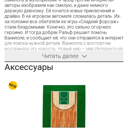
авторы изобразили как смелую, и даже немного
дерзкую девчонку. Ей хочется новых приключений и
драйва. В ее игровом автомате сломалась деталь. Из-
за поломки все обитатели ее игры «Сладкий форсаж»
стали бездомными. Конечно, это сильно огорчило
героиню. И тогда добряк Ральф решает помочь
Ванилопе, и сообщает ей, что они отправятся в интернет
для поиска нужной детали. Ванилопа с восторгом
восприняла эту новость. Новый мир – мир Интернета ей
очень по душе. О таких приключениях она и мечтать не
Читать далее
могла. Ей так понравилось здесь, что она не хочет
Аксессуары
возвращаться в родной игровой автомат.
Производитель - фабрика Funko (не LEGO). Компания
производит качественные конструкторы. Детали имеют
универсальные размеры и совместимы с
конструкторами других оригинальных брендов.
Только в BOOTLEGBRICKS.RU:
Бесплатная доставка от 3000 рублей;