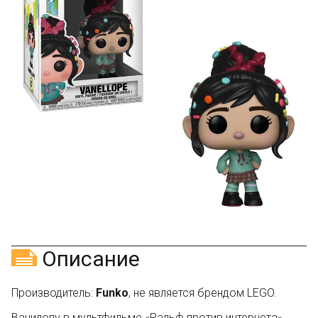
текстовый отзыв или 100₽ за отзыв с фото.
Скидка за отзыв
150₽
на Яндекс.Маркете
Оставьте отзыв (не менее 50 символов) о товаре
через систему
Яндекс.Маркет
с обязательным
указанием номера и даты заказа в нашем магазине
и получите купон на скидку 150₽
...уже сейчас
Участвуйте в конкурсах и розыгрышах в нашей
группе
ВК
и выигрывайте отличные призы!
Подробные условия всех акций и бонусов...
Описание
Производитель:
Funko
, не является брендом LEGO.
Ванилопу в мультфильме «Ральф против интернета»