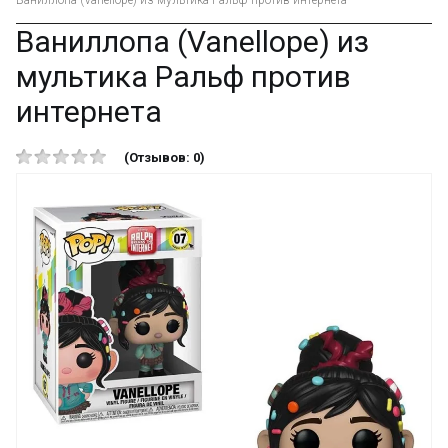
Ваниллопа (Vanellope) из мультика Ральф против интернета
Ваниллопа (Vanellope) из
мультика Ральф против
интернета
(Отзывов: 0)