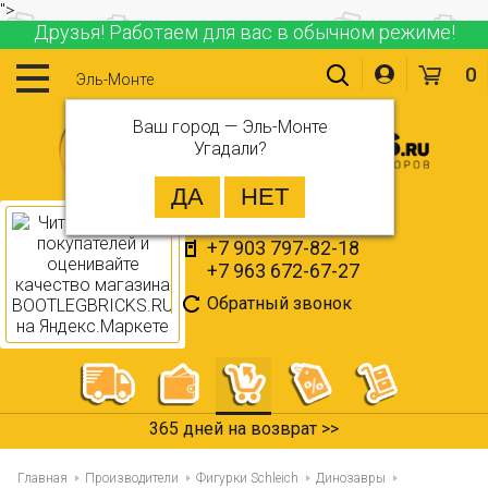
">
Друзья! Работаем для вас в обычном режиме!
0
Эль-Монте
Ваш город —
Эль-Монте
Угадали?
+7 903 797-82-18
+7 963 672-67-27
Обратный звонок
365 дней на возврат >>
Главная
Производители
Фигурки Schleich
Динозавры