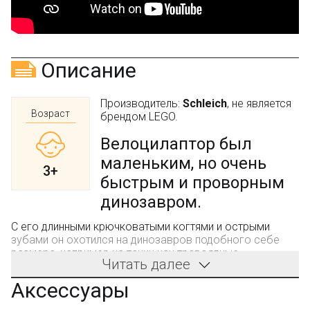
Описание
Производитель:
Schleich
, не является
Возраст
брендом LEGO.
Велоцилаптор был
маленьким, но очень
3+
быстрым и проворным
динозавром.
С его длинными крючковатыми когтями и острыми
зубами он охотился на динозавров подобного себе
размера, например на таких как травоядные
Читать далее
протоцератопы.
Аксессуары
Интересный факт