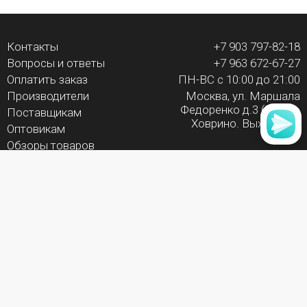
Контакты
+7 903 797-82-18
Вопросы и ответы
+7 963 672-67-27
Оплатить заказ
ПН-ВС с 10:00 до 21:00
Производители
Москва, ул. Маршала
Федоренко д.3 (Метро
Поставщикам
Ховрино. Выход №1)
Оптовикам
Обзоры товаров
Политика
конфиденциальности
Оферта
Карта сайта
Развивающие игрушки
3D Печать
Новости
Подпишитесь и получайте скидки и бонусы!