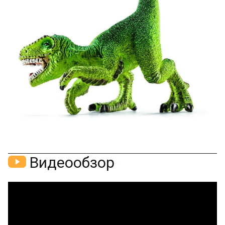
Скидка за отзыв
150₽
на Яндекс.Маркете
Оставьте отзыв (не менее 50 символов) о товаре
через систему
Яндекс.Маркет
с обязательным
указанием номера и даты заказа в нашем магазине
и получите купон на скидку 150₽
...уже сейчас
Участвуйте в конкурсах и розыгрышах в нашей
группе
ВК
и выигрывайте отличные призы!
Подробные условия всех акций и бонусов...
Видеообзор