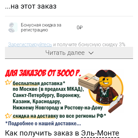
...на этот заказ
Бонусная скидка за
0₽
регистрацию
Зарегистрируйтесь
и получите бонусную скидку 3%
на первый заказ!
Читать далее
Компенсация части
150₽
затрат на доставку
Сделайте заказ на сумму не менее 3 000₽, оплатите
его на карту Сбербанка и получите 150₽ на
компенсацию доставки.
...на следующий заказ
Как получить заказ в
Эль-Монте
Золотая скидка
10%
персональная