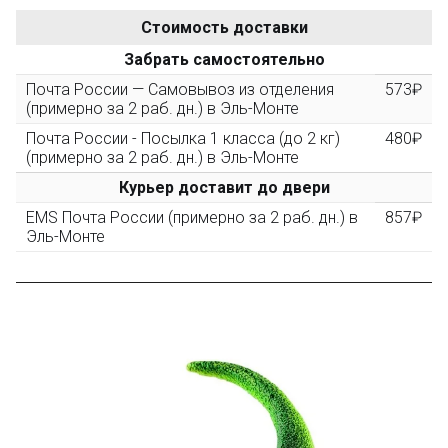
Стоимость доставки
После того, как сумма Ваших заказов превысит
Забрать самостоятельно
3000 рублей, Вы получите постоянную скидку на все
повторные заказы - 10%
Почта России — Самовывоз из отделения
573₽
(примерно за 2 раб. дн.) в Эль-Монте
Почта России - Посылка 1 класса (до 2 кг)
480₽
Скидка за обзор
до 10%
(фото сборки)
(примерно за 2 раб. дн.) в Эль-Монте
Курьер доставит до двери
Пришлите фото поэтапной сборки купленного
EMS Почта России (примерно за 2 раб. дн.) в
857₽
конструктора и получите дополнительную скидку
Эль-Монте
10% при покупке следующего набора (не дороже 10
000 рублей).
Скидка за отзыв
до 100₽
на нашем сайте
Оставьте отзыв (не менее 50 символов) о товаре на
нашем сайте и получите купон на скидку 50₽ за
текстовый отзыв или 100₽ за отзыв с фото.