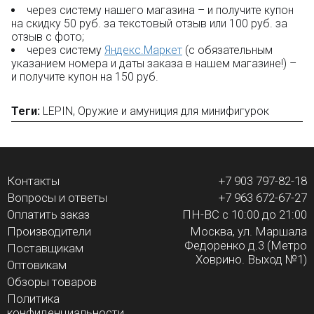
через систему нашего магазина – и получите купон
на скидку 50 руб. за текстовый отзыв или 100 руб. за
отзыв с фото;
через систему
Яндекс.Маркет
(с обязательным
указанием номера и даты заказа в нашем магазине!) –
и получите купон на 150 руб.
Теги:
LEPIN
,
Оружие и амуниция для минифигурок
Контакты
+7 903 797-82-18
Вопросы и ответы
+7 963 672-67-27
Оплатить заказ
ПН-ВС с 10:00 до 21:00
Производители
Москва, ул. Маршала
Федоренко д.3 (Метро
Поставщикам
Ховрино. Выход №1)
Оптовикам
Обзоры товаров
Политика
конфиденциальности