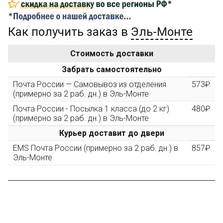
...на следующий заказ
Как получить заказ в
Эль-Монте
Золотая скидка
10%
персональная
Стоимость доставки
После того, как сумма Ваших заказов превысит
Забрать самостоятельно
3000 рублей, Вы получите постоянную скидку на все
повторные заказы - 10%
Почта России — Самовывоз из отделения
573₽
(примерно за 2 раб. дн.) в Эль-Монте
Почта России - Посылка 1 класса (до 2 кг)
480₽
Скидка за обзор
до 10%
(фото сборки)
(примерно за 2 раб. дн.) в Эль-Монте
Курьер доставит до двери
Пришлите фото поэтапной сборки купленного
EMS Почта России (примерно за 2 раб. дн.) в
857₽
конструктора и получите дополнительную скидку
Эль-Монте
10% при покупке следующего набора (не дороже 10
000 рублей).
Скидка за отзыв
до 100₽
на нашем сайте