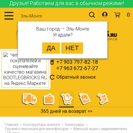
Друзья! Работаем для вас в обычном режиме!
0
Эль-Монте
Ваш город —
Эль-Монте
Угадали?
+7 903 797-82-18
+7 963 672-67-27
Обратный звонок
365 дней на возврат >>
Главная
Конструкторы аналоги
Аксессуары
Оружие и амуниция для минифигурок
Военный ящик с медикаментами