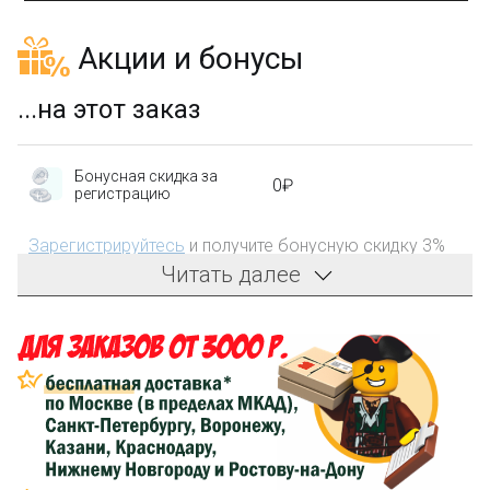
Акции и бонусы
...на этот заказ
Бонусная скидка за
0₽
регистрацию
Зарегистрируйтесь
и получите бонусную скидку 3%
на первый заказ!
Читать далее
Компенсация части
150₽
затрат на доставку
Сделайте заказ на сумму не менее 3 000₽, оплатите
его на карту Сбербанка и получите 150₽ на
компенсацию доставки.