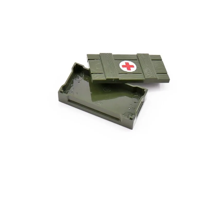
Оставьте отзыв (не менее 50 символов) о товаре на
нашем сайте и получите купон на скидку 50₽ за
текстовый отзыв или 100₽ за отзыв с фото.
Скидка за отзыв
150₽
на Яндекс.Маркете
Оставьте отзыв (не менее 50 символов) о товаре
через систему
Яндекс.Маркет
с обязательным
указанием номера и даты заказа в нашем магазине
и получите купон на скидку 150₽
...уже сейчас
Участвуйте в конкурсах и розыгрышах в нашей
группе
ВК
и выигрывайте отличные призы!
Подробные условия всех акций и бонусов...