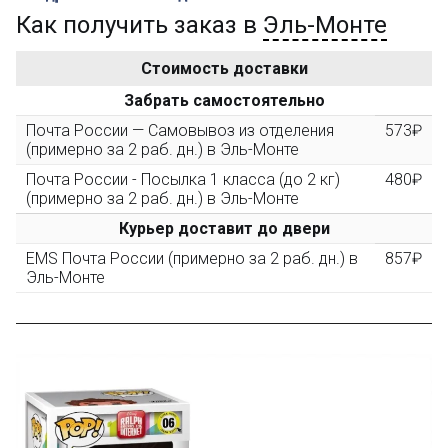
Как получить заказ в
Эль-Монте
Золотая скидка
10%
персональная
Стоимость доставки
После того, как сумма Ваших заказов превысит
Забрать самостоятельно
3000 рублей, Вы получите постоянную скидку на все
повторные заказы - 10%
Почта России — Самовывоз из отделения
573₽
(примерно за 2 раб. дн.) в Эль-Монте
Почта России - Посылка 1 класса (до 2 кг)
480₽
Скидка за обзор
до 10%
(фото сборки)
(примерно за 2 раб. дн.) в Эль-Монте
Курьер доставит до двери
Пришлите фото поэтапной сборки купленного
EMS Почта России (примерно за 2 раб. дн.) в
857₽
конструктора и получите дополнительную скидку
Эль-Монте
10% при покупке следующего набора (не дороже 10
000 рублей).
Скидка за отзыв
до 100₽
на нашем сайте
Оставьте отзыв (не менее 50 символов) о товаре на
нашем сайте и получите купон на скидку 50₽ за