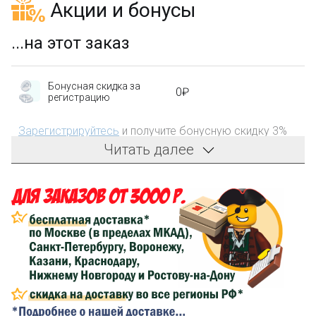
Акции и бонусы
...на этот заказ
Бонусная скидка за
0₽
регистрацию
Зарегистрируйтесь
и получите бонусную скидку 3%
на первый заказ!
Читать далее
Компенсация части
150₽
затрат на доставку
Сделайте заказ на сумму не менее 3 000₽, оплатите
его на карту Сбербанка и получите 150₽ на
компенсацию доставки.
...на следующий заказ