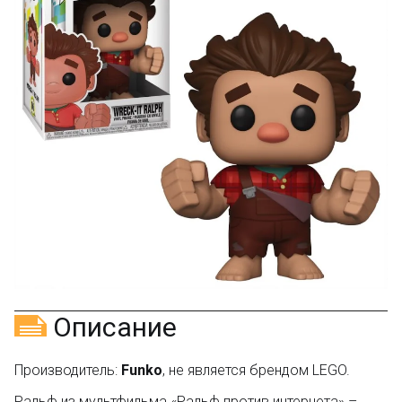
текстовый отзыв или 100₽ за отзыв с фото.
Скидка за отзыв
150₽
на Яндекс.Маркете
Оставьте отзыв (не менее 50 символов) о товаре
через систему
Яндекс.Маркет
с обязательным
указанием номера и даты заказа в нашем магазине
и получите купон на скидку 150₽
...уже сейчас
Участвуйте в конкурсах и розыгрышах в нашей
группе
ВК
и выигрывайте отличные призы!
Подробные условия всех акций и бонусов...
Описание
Производитель:
Funko
, не является брендом LEGO.
Ральф из мультфильма «Ральф против интернета» –