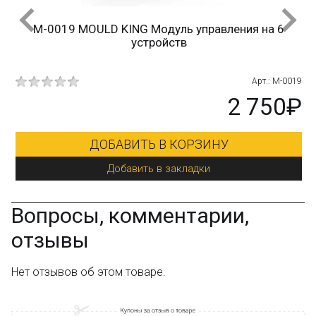
Оплата при получении и никаких скрытых платежей;
Дополнительная скидка 10% для постоянных
M-0019 MOULD KING Модуль управления на 6
покупателей;
устройств
Новые акции и конкурсы каждый месяц;
Качественные конструкторы и другие игрушки по
низким ценам!
816
Арт.: M-0019
₽
2 750₽
Остались вопросы?
Посмотрите раздел:
?
Вопрос–ответ
ДОБАВИТЬ В КОРЗИНУ
Добавить в закладки
Вопросы, комментарии,
отзывы
Нет отзывов об этом товаре.