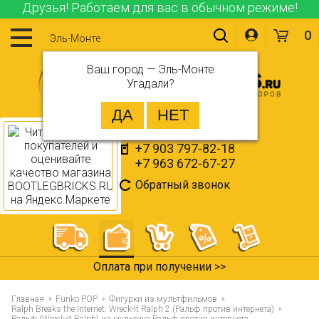
Друзья! Работаем для вас в обычном режиме!
0
Эль-Монте
Ваш город —
Эль-Монте
Угадали?
+7 903 797-82-18
+7 963 672-67-27
Обратный звонок
365 дней на возврат >>
Главная
Funko POP
Фигурки из мультфильмов
Ralph Breaks the Internet: Wreck-It Ralph 2 (Ральф против интернета)