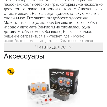
персонаж компьютерной игры, который уже несколько
десятков лет живет в игровом автомате. Отказавшись
от роли злодея, Ральф ведет довольно тихую жизнь в
своем мире. Его знают как доброго здоровяка.
Может, так и продолжалось бы еще долго, если бы в
игровом автомате Ванилопы не сломалась одна
деталь. Чтобы помочь Ванилопе, Ральф принимает
решение отправиться в интернет, где и нужно
раздобыть сломанную деталь. Сам того не желая,
Ральф становится причиной хаоса в некоторых играх. В
Читать далее
большом мире Интернет их с Ванилопой ждут новые
Аксессуары
приключения.
Производитель - фабрика Funko (не LEGO). Компания
производит качественные конструкторы. Детали имеют
универсальные размеры и совместимы с
конструкторами других оригинальных брендов.
Только в BOOTLEGBRICKS.RU:
Бесплатная доставка от 3000 рублей;