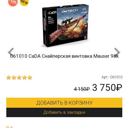
-10%
C61010 CaDA Снайперская винтовка Mauser 98k
215
Арт.: C61010
₽
3 750₽
4 150₽
ДОБАВИТЬ В КОРЗИНУ
Добавить в закладки