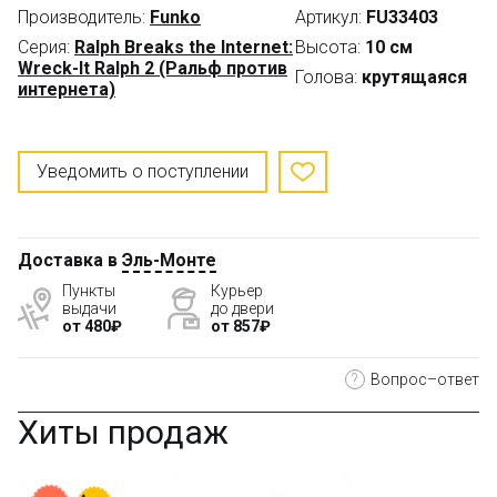
Производитель:
Funko
Артикул:
FU33403
Серия:
Ralph Breaks the Internet:
Высота:
10 см
Wreck-It Ralph 2 (Ральф против
Голова:
крутящаяся
интернета)
Уведомить о поступлении
Доставка в
Эль-Монте
Пункты
Курьер
выдачи
до двери
от 480₽
от 857₽
?
Вопрос–ответ
Хиты продаж