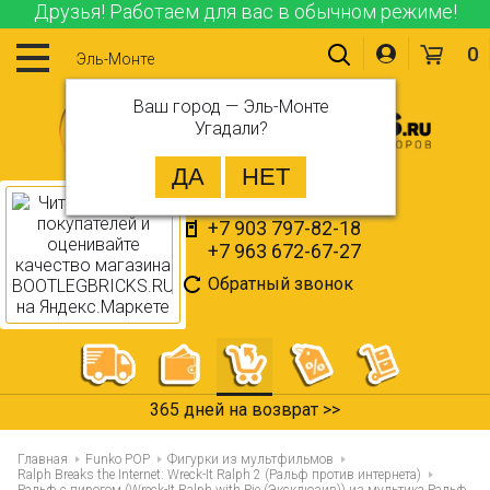
Друзья! Работаем для вас в обычном режиме!
0
Эль-Монте
Ваш город —
Эль-Монте
Угадали?
+7 903 797-82-18
+7 963 672-67-27
Обратный звонок
365 дней на возврат >>
Главная
Funko POP
Фигурки из мультфильмов
Ralph Breaks the Internet: Wreck-It Ralph 2 (Ральф против интернета)