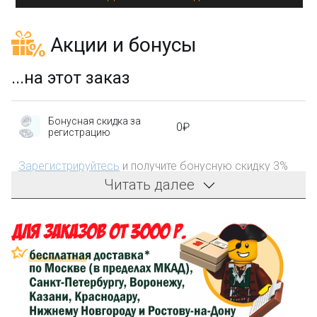
Акции и бонусы
...на этот заказ
Бонусная скидка за
0₽
регистрацию
Зарегистрируйтесь
и получите бонусную скидку 3%
на первый заказ!
Читать далее
Компенсация части
150₽
затрат на доставку
Сделайте заказ на сумму не менее 3 000₽, оплатите
его на карту Сбербанка и получите 150₽ на
компенсацию доставки.