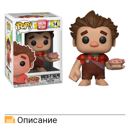
Оставьте отзыв (не менее 50 символов) о товаре на
нашем сайте и получите купон на скидку 50₽ за
текстовый отзыв или 100₽ за отзыв с фото.
Скидка за отзыв
150₽
на Яндекс.Маркете
Оставьте отзыв (не менее 50 символов) о товаре
через систему
Яндекс.Маркет
с обязательным
указанием номера и даты заказа в нашем магазине
и получите купон на скидку 150₽
...уже сейчас
Участвуйте в конкурсах и розыгрышах в нашей
группе
ВК
и выигрывайте отличные призы!
Подробные условия всех акций и бонусов...
Описание