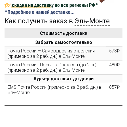
...на следующий заказ
Как получить заказ в
Эль-Монте
Золотая скидка
10%
персональная
Стоимость доставки
После того, как сумма Ваших заказов превысит
Забрать самостоятельно
3000 рублей, Вы получите постоянную скидку на все
повторные заказы - 10%
Почта России — Самовывоз из отделения
573₽
(примерно за 2 раб. дн.) в Эль-Монте
Почта России - Посылка 1 класса (до 2 кг)
480₽
Скидка за обзор
до 10%
(фото сборки)
(примерно за 2 раб. дн.) в Эль-Монте
Курьер доставит до двери
Пришлите фото поэтапной сборки купленного
EMS Почта России (примерно за 2 раб. дн.) в
857₽
конструктора и получите дополнительную скидку
Эль-Монте
10% при покупке следующего набора (не дороже 10
000 рублей).
Скидка за отзыв
до 100₽
на нашем сайте