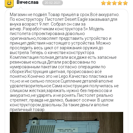
Вячеслав
20.02.2021
Магазин не подвёл.Товар пришёл в срок.Всё аккуратно.
По конструктору: Пистолет Desert Eagle заказывал для
внука возраст 9 лет. Собрал он сам за
вечер..Разработчикам конструктора 5+.Модель
пистолета спроектирована довольно
оригинально,позволяет представить устройство и
принцип действия настоящего устройства. Можно
проследить весь цикл от заряжания оружия до
выстрела.Теперь о качестве конструктора.
Комплектация полная,детали все,даже есть запасные
резиновые кольца.Детали расфасованы по
нумерованным пакетам согласно операциям по
сборке.Инструкция цветная, прорисовано всё
понятно.Конечно это не Lego.Качество пластика не
то,но и не сильно плохое.Сцепление деталей вполне
удовлетворительное.Сама конструкция получилась не
слишком жёсткая,заряжать нужно без перекосов и
аккуратно,не ударять и не ронять.Пистолет реально
стреляет, правда не далеко, бывают осечки .В целом
конструктором довольны.За такие деньги вполне
приличный товар.