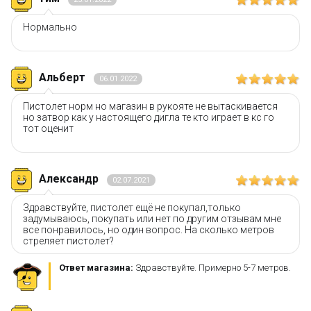
Нормально
Только в BOOTLEGBRICKS.RU:
Альберт
06.01.2022
Бесплатная доставка от 3000 рублей;
Оплата при получении и никаких скрытых платежей;
Пистолет норм но магазин в рукояте не вытаскивается
Дополнительная скидка 10% для постоянных
но затвор как у настоящего дигла те кто играет в кс го
покупателей;
тот оценит
Новые акции и конкурсы каждый месяц;
Качественные конструкторы и другие игрушки по
низким ценам!
Александр
02.07.2021
Остались вопросы?
Посмотрите раздел:
?
Здравствуйте, пистолет ещё не покупал,только
Вопрос–ответ
задумываюсь, покупать или нет по другим отзывам мне
все понравилось, но один вопрос. На сколько метров
стреляет пистолет?
Ответ магазина:
Здравствуйте. Примерно 5-7 метров.