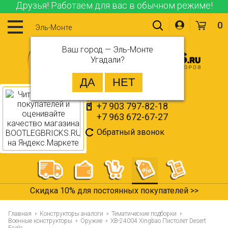
Друзья! Работаем для вас в обычном режиме!
0
Эль-Монте
Ваш город —
Эль-Монте
Угадали?
+7 903 797-82-18
+7 963 672-67-27
Обратный звонок
Все товары в наличии >>
Главная
Конструкторы аналоги
Тематические подборки
Военные конструкторы
Оружие
XB-24004 Xingbao Пистолет Desert