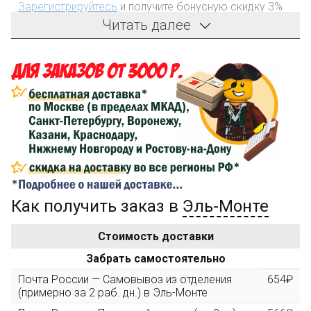
Зарегистрируйтесь
и получите бонусную скидку 3%
на первый заказ!
Читать далее
Компенсация части
150₽
затрат на доставку
Сделайте заказ на сумму не менее 3 000₽, оплатите
его на карту Сбербанка и получите 150₽ на
компенсацию доставки.
...на следующий заказ
Как получить заказ в
Эль-Монте
Золотая скидка
10%
персональная
Стоимость доставки
После того, как сумма Ваших заказов превысит
Забрать самостоятельно
3000 рублей, Вы получите постоянную скидку на все
повторные заказы - 10%
Почта России — Самовывоз из отделения
654₽
(примерно за 2 раб. дн.) в Эль-Монте