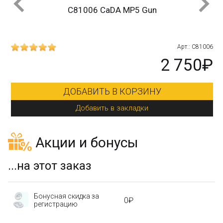
C81006 CaDA MP5 Gun
01
Арт.: C81006
₽
2 750₽
ДОБАВИТЬ В КОРЗИНУ
Добавить в закладки
Акции и бонусы
...на этот заказ
Бонусная скидка за
0₽
регистрацию