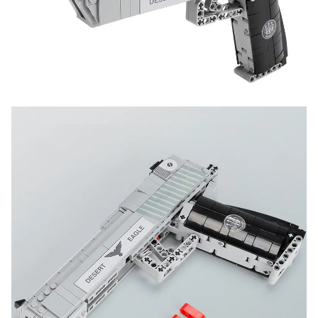
указанием номера и даты заказа в нашем магазине
и получите купон на скидку 150₽
...уже сейчас
Участвуйте в конкурсах и розыгрышах в нашей
группе
ВК
и выигрывайте отличные призы!
Подробные условия всех акций и бонусов...