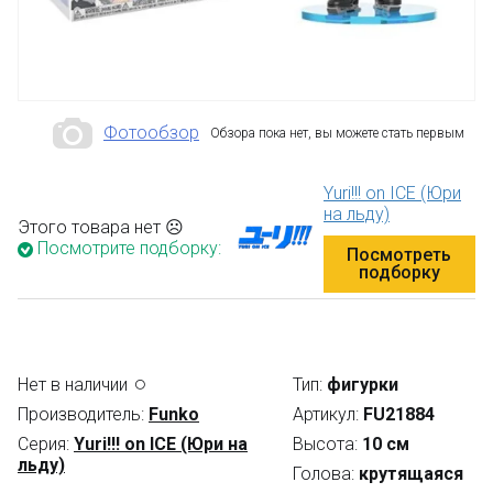
Фотообзор
Обзора пока нет, вы можете стать первым
Yuri!!! on ICE (Юри
на льду)
Этого товара нет ☹
Посмотрите подборку:
Посмотреть
подборку
Нет в наличии
Тип:
фигурки
Производитель:
Funko
Артикул:
FU21884
Серия:
Yuri!!! on ICE (Юри на
Высота:
10 см
льду)
Голова:
крутящаяся