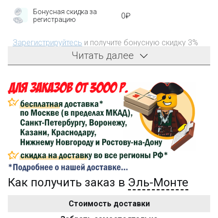
Бонусная скидка за
0₽
регистрацию
Зарегистрируйтесь
и получите бонусную скидку 3%
на первый заказ!
Читать далее
Компенсация части
150₽
затрат на доставку
Сделайте заказ на сумму не менее 3 000₽, оплатите
его на карту Сбербанка и получите 150₽ на
компенсацию доставки.
...на следующий заказ
Как получить заказ в
Эль-Монте
Золотая скидка
10%
персональная
Стоимость доставки
После того, как сумма Ваших заказов превысит