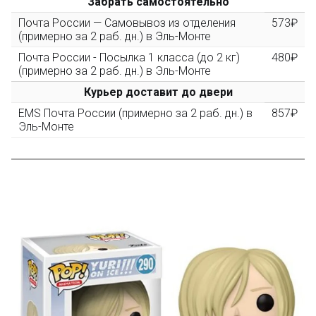
Забрать самостоятельно
3000 рублей, Вы получите постоянную скидку на все
повторные заказы - 10%
Почта России — Самовывоз из отделения
573₽
(примерно за 2 раб. дн.) в Эль-Монте
Почта России - Посылка 1 класса (до 2 кг)
480₽
Скидка за обзор
до 10%
(фото сборки)
(примерно за 2 раб. дн.) в Эль-Монте
Курьер доставит до двери
Пришлите фото поэтапной сборки купленного
EMS Почта России (примерно за 2 раб. дн.) в
857₽
конструктора и получите дополнительную скидку
Эль-Монте
10% при покупке следующего набора (не дороже 10
000 рублей).
Скидка за отзыв
до 100₽
на нашем сайте
Оставьте отзыв (не менее 50 символов) о товаре на
нашем сайте и получите купон на скидку 50₽ за
текстовый отзыв или 100₽ за отзыв с фото.
Скидка за отзыв
150₽
на Яндекс.Маркете