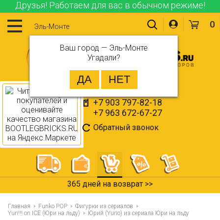
Друзья! Работаем для вас в обычном режиме!
0
Эль-Монте
Ваш город —
Эль-Монте
Угадали?
+7 903 797-82-18
+7 963 672-67-27
Обратный звонок
365 дней на возврат >>
Главная
Funko POP
Фигурки из сериалов
Yuri!!! on ICE (Юри на льду)
Юрий (Yurio) из сериала Юри на льду