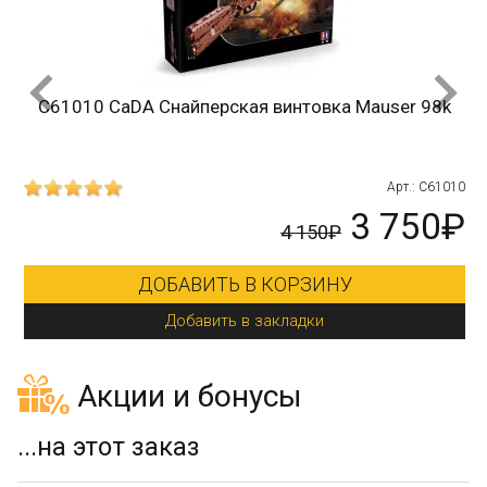
C61010 CaDA Снайперская винтовка Mauser 98k
215
Арт.: C61010
₽
3 750₽
4 150₽
ДОБАВИТЬ В КОРЗИНУ
Добавить в закладки
Акции и бонусы
...на этот заказ