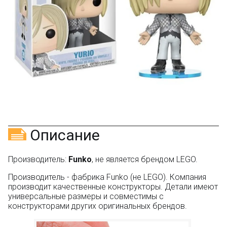
Оставьте отзыв (не менее 50 символов) о товаре
через систему
Яндекс.Маркет
с обязательным
указанием номера и даты заказа в нашем магазине
и получите купон на скидку 150₽
...уже сейчас
Участвуйте в конкурсах и розыгрышах в нашей
группе
ВК
и выигрывайте отличные призы!
Подробные условия всех акций и бонусов...
Описание
Производитель:
Funko
, не является брендом LEGO.
Производитель - фабрика Funko (не LEGO). Компания
производит качественные конструкторы. Детали имеют
универсальные размеры и совместимы с
конструкторами других оригинальных брендов.