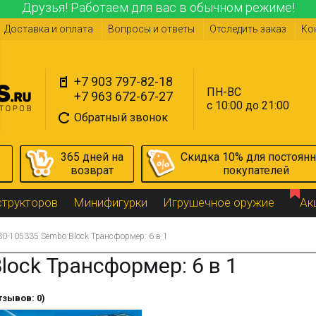
Друзья! Работаем для вас в обычном режиме!
Доставка и оплата
Вопросы и ответы
Отследить заказ
Ко
+7 903 797-82-18
ПН-ВС
+7 963 672-67-27
с 10:00 до 21:00
Обратный звонок
365 дней на
Скидка 10% для постоян
возврат
покупателей
структоров
Минифигурки
Игрушечное оружие
Ак
0-105335 Sembo Block Трансформер: 6 в 1
lock Трансформер: 6 в 1
тзывов: 0)