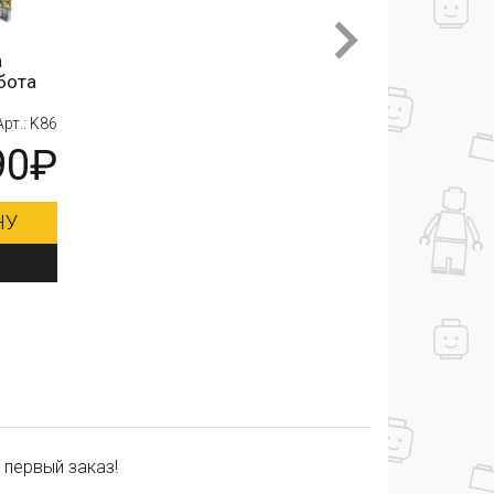
а
бота
Арт.: K86
90₽
НУ
 первый заказ!