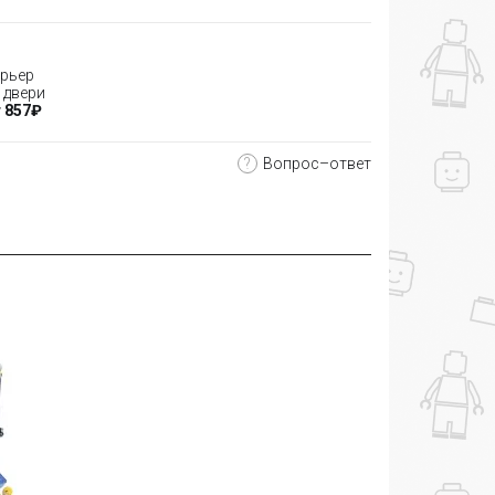
рьер
 двери
 857₽
?
Вопрос–ответ