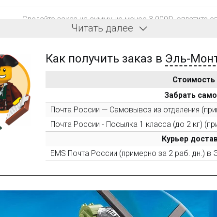
Сделайте заказ на сумму не менее 3 000₽, оплатите е
Читать далее
компенсацию доставки.
Как получить заказ в
Эль-Мон
Стоимость
После того, как сумма Ваших заказов превысит 3000 
Забрать сам
все повторные заказы - 10%
Почта России — Самовывоз из отделения (прим
Почта России - Посылка 1 класса (до 2 кг) (пр
Пришлите фото поэтапной сборки купленного констру
10% при покупке следующего набора (не дороже 10 0
Курьер достав
EMS Почта России (примерно за 2 раб. дн.) в
Оставьте отзыв (не менее 50 символов) о товаре на н
за текстовый отзыв или 100₽ за отзыв с фото.
Оставьте отзыв (не менее 50 символов) о товаре че
указанием номера и даты заказа в нашем магазине и 