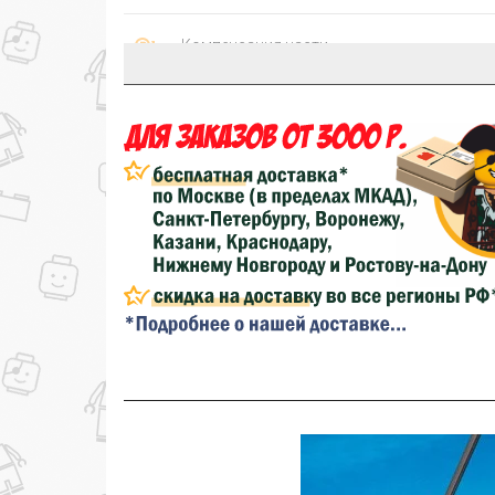
Компенсация части
150₽
затрат на доставку
...на следующий заказ
Золотая скидка
10%
персональная
Скидка за обзор
до 10%
(фото сборки)
до
Скидка за отзыв
100₽
на нашем сайте
Скидка за отзыв
150₽
на Яндекс.Маркете