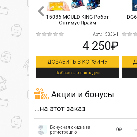
embo Block
15036 MOULD KING Робот
DG6
 Защитник
Оптимус Прайм
а 6 в 1
.: 103111-103116
Арт.: 15036-1
1 350₽
4 250₽
КОРЗИНУ
ДОБАВИТЬ В КОРЗИНУ
Д
акладки
Добавить в закладки
Акции и бонусы
...на этот заказ
Бонусная скидка за
0₽
регистрацию