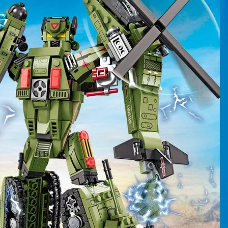
шей
группе ВК
и выигрывайте отличные призы!