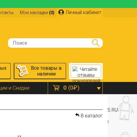
Личный кабинет
нтакты
Мои закладки
(0)
ных
Все товары в
наличии
0
(0₽)
ции и Скидки
В каталог