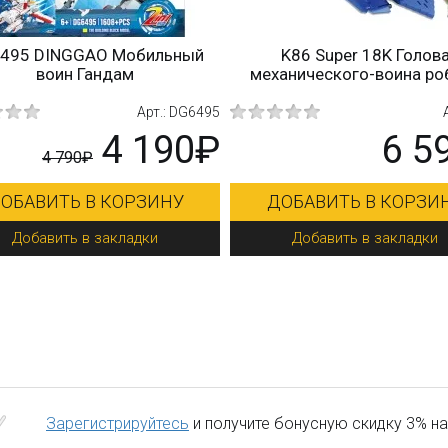
495 DINGGAO Мобильный
K86 Super 18K Голов
воин Гандам
механического-воина ро
Арт.: DG6495
4 190₽
6 5
4 790₽
ОБАВИТЬ В КОРЗИНУ
ДОБАВИТЬ В КОРЗИ
Добавить в закладки
Добавить в закладки
Зарегистрируйтесь
и получите бонусную скидку 3% на