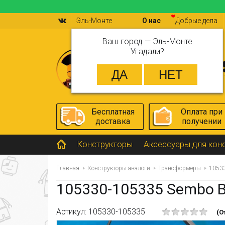
Эль-Монте
О нас
Добрые дела
Ваш город —
Эль-Монте
Угадали?
Бесплатная
Оплата при
доставка
получении
Конструкторы
Аксессуары для кон
Главная
Конструкторы аналоги
Трансформеры
10533
105330-105335 Sembo B
Артикул: 105330-105335
(О