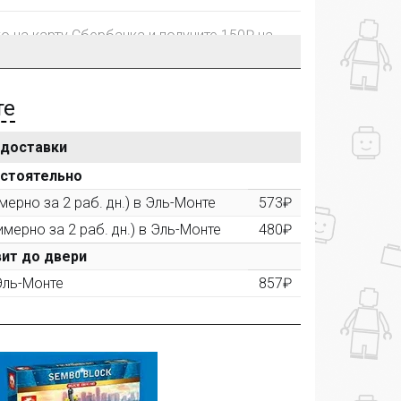
го на карту Сбербанка и получите 150₽ на
те
 доставки
рублей, Вы получите постоянную скидку на
остоятельно
ерно за 2 раб. дн.) в Эль-Монте
573₽
имерно за 2 раб. дн.) в Эль-Монте
480₽
ктора и получите дополнительную скидку
00 рублей).
ит до двери
 Эль-Монте
857₽
ашем сайте и получите купон на скидку 50₽
рез систему
Яндекс.Маркет
с обязательным
получите купон на скидку 150₽